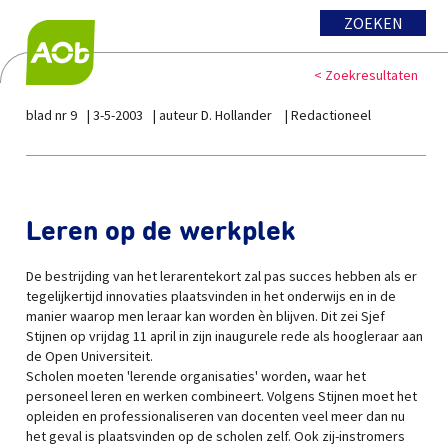
ZOEKEN
< Zoekresultaten
blad nr 9
3-5-2003
auteur D. Hollander
Redactioneel
Leren op de werkplek
De bestrijding van het lerarentekort zal pas succes hebben als er
tegelijkertijd innovaties plaatsvinden in het onderwijs en in de
manier waarop men leraar kan worden èn blijven. Dit zei Sjef
Stijnen op vrijdag 11 april in zijn inaugurele rede als hoogleraar aan
de Open Universiteit.
Scholen moeten 'lerende organisaties' worden, waar het
personeel leren en werken combineert. Volgens Stijnen moet het
opleiden en professionaliseren van docenten veel meer dan nu
het geval is plaatsvinden op de scholen zelf. Ook zij-instromers