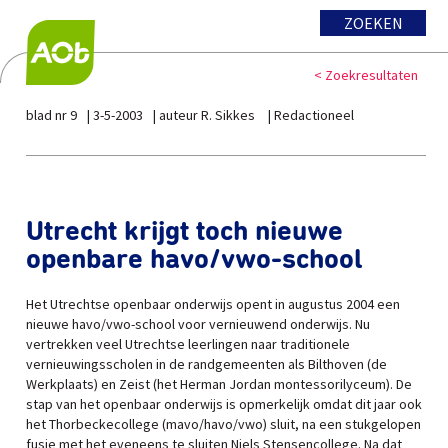
ZOEKEN
< Zoekresultaten
blad nr 9
3-5-2003
auteur R. Sikkes
Redactioneel
Utrecht krijgt toch nieuwe
openbare havo/vwo-school
Het Utrechtse openbaar onderwijs opent in augustus 2004 een
nieuwe havo/vwo-school voor vernieuwend onderwijs. Nu
vertrekken veel Utrechtse leerlingen naar traditionele
vernieuwingsscholen in de randgemeenten als Bilthoven (de
Werkplaats) en Zeist (het Herman Jordan montessorilyceum). De
stap van het openbaar onderwijs is opmerkelijk omdat dit jaar ook
het Thorbeckecollege (mavo/havo/vwo) sluit, na een stukgelopen
fusie met het eveneens te sluiten Niels Stensencollege. Na dat