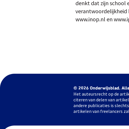
denkt dat zijn school
verantwoordelijkheid k
www.inop.nl en www.i
© 2026 Onderwijsblad. All
Het auteursrecht op de artik
citeren van delen van artik
andere publicaties is slech
artikelen van freelancers za