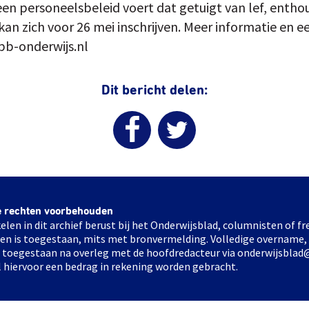
 een personeelsbeleid voert dat getuigt van lef, enth
an zich voor 26 mei inschrijven. Meer informatie en ee
pb-onderwijs.nl
Dit bericht delen:
e rechten voorbehouden
elen in dit archief berust bij het Onderwijsblad, columnisten of 
elen is toegestaan, mits met bronvermelding. Volledige overname,
ts toegestaan na overleg met de hoofdredacteur via onderwijsblad
l hiervoor een bedrag in rekening worden gebracht.