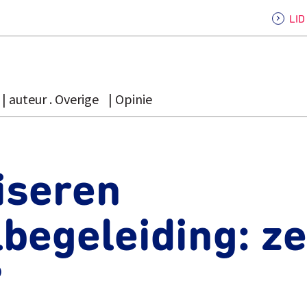
LI
auteur . Overige
Opinie
iseren
begeleiding: ze
?