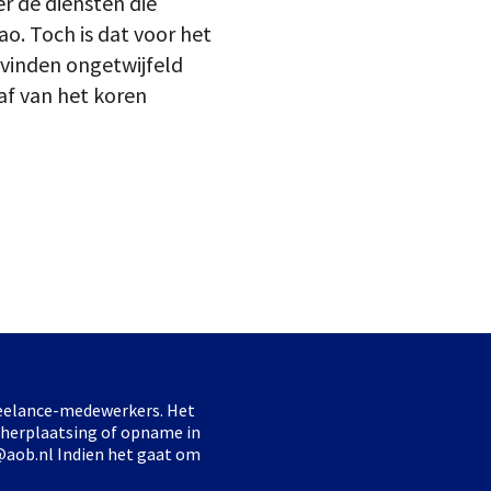
r de diensten die
o. Toch is dat voor het
 vinden ongetwijfeld
kaf van het koren
freelance-medewerkers. Het
 herplaatsing of opname in
@aob.nl Indien het gaat om