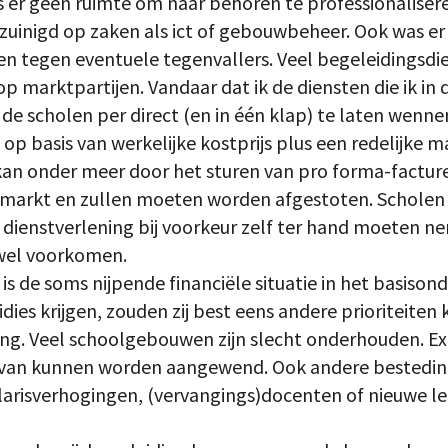
 er geen ruimte om naar behoren te professionalisere
zuinigd op zaken als ict of gebouwbeheer. Ook was e
fen tegen eventuele tegenvallers. Veel begeleidings
 marktpartijen. Vandaar dat ik de diensten die ik in d
 de scholen per direct (en in één klap) te laten wen
 op basis van werkelijke kostprijs plus een redelijke m
kan onder meer door het sturen van pro forma-factu
de markt en zullen moeten worden afgestoten. Schole
e dienstverlening bij voorkeur zelf ter hand moeten n
wel voorkomen.
is de soms nijpende financiële situatie in het basisond
dies krijgen, zouden zij best eens andere prioriteite
ng. Veel schoolgebouwen zijn slecht onderhouden. Ex
rvan kunnen worden aangewend. Ook andere bestedin
alarisverhogingen, (vervangings)docenten of nieuwe l