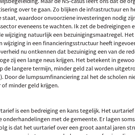
wijsbegeleiding. Maar de NS-casus leert ons dat de o
tisering over te gaan. Zo blijken de infrastructuur en 
staat, waardoor onvoorziene investeringen nodig zijn
sector eveneens te wachten. Ik zet de bedreigingen en
 de wijziging natuurlijk een bezuinigingsmaatregel. Het
 wijziging in een financieringsstructuur heeft ingevoer
overheid nu ontkennen dat bezuiniging een van de red
ge zij een lange neus krijgen. Het betekent in gewoo
 op de langere termijn, minder geld zal worden uitget
. Door de lumpsumfinanciering zal het de scholen niet 
 of minder geld krijgen.
arief is een bedreiging en kans tegelijk. Het uurtarief 
de onderhandelingen met de gemeente. Er lagen soms 
lg is dat het uurtarief over een groot aantal jaren stru