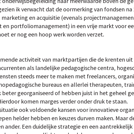
 dat onderwijsbegeleiding haar meerwaarde boven de
gezien ik verwacht dat de oormerking van fondsen na
marketing en acquisitie (evenals projectmanagemen
en portfoliomanagement) in een vrije markt voor ee
moet er nog een hoop werk worden verzet.
emende activiteit van marktpartijen die de krenten ui
ncurrenten als landelijke pedagogische centra, hogesc
iensten steeds meer te maken met freelancers, organi
hopedagogische bureaus en allerlei therapeuten, trai
 beter georganiseerd of hebben juist in het geheel ge
Hierdoor komen marges verder onder druk te staan.
situatie ook voldoende kansen voor innovatieve organi
epen helder hebben en keuzes durven maken. Maar de
en ander. Een duidelijke strategie en een aantrekkelijk