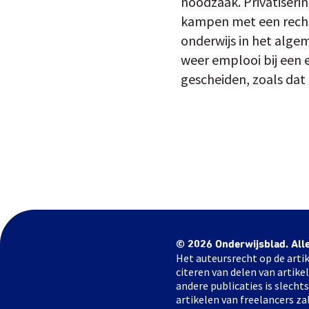
noodzaak. Privatiseri
kampen met een rechts
onderwijs in het alge
weer emplooi bij een e
gescheiden, zoals dat 
© 2026 Onderwijsblad. All
Het auteursrecht op de artik
citeren van delen van artik
andere publicaties is slech
artikelen van freelancers za