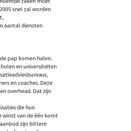
 genoemde zaken moet
 2005 snel zal worden
t,
n aantal diensten
t de pap komen halen.
holen en universiteiten
satieadviesbureaus,
ners en coaches. Deze
en overhead. Dat zijn
saties die hun
 winst van de één komt
 aanbod zijn bittere