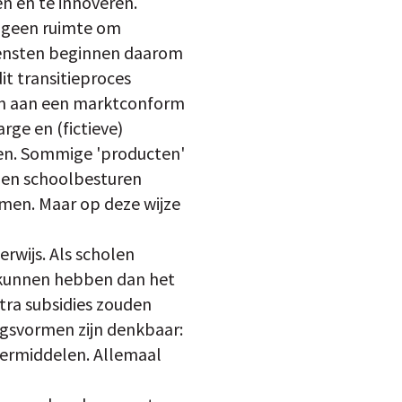
n en te innoveren.
r geen ruimte om
diensten beginnen daarom
it transitieproces
nen aan een marktconform
arge en (fictieve)
ren. Sommige 'producten'
n en schoolbesturen
emen. Maar op deze wijze
erwijs. Als scholen
n kunnen hebben dan het
tra subsidies zouden
gsvormen zijn denkbaar:
eermiddelen. Allemaal