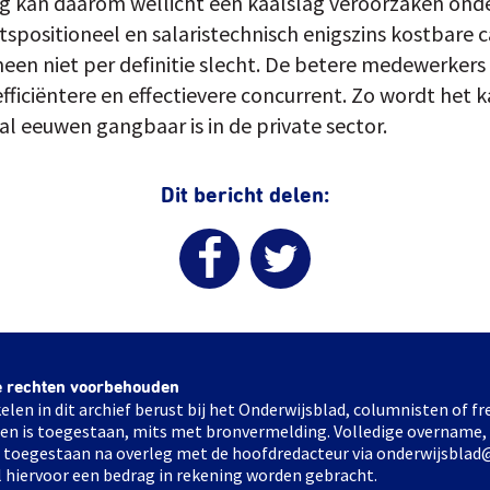
ng kan daarom wellicht een kaalslag veroorzaken onde
positioneel en salaristechnisch enigszins kostbare ca
meen niet per definitie slecht. De betere medewerkers
fficiëntere en effectievere concurrent. Zo wordt het 
al eeuwen gangbaar is in de private sector.
Dit bericht delen:
e rechten voorbehouden
elen in dit archief berust bij het Onderwijsblad, columnisten of 
elen is toegestaan, mits met bronvermelding. Volledige overname,
ts toegestaan na overleg met de hoofdredacteur via onderwijsblad
l hiervoor een bedrag in rekening worden gebracht.