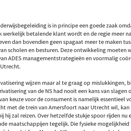
derwijsbegeleiding is in principe een goede zaak om
k werkelijk betalende klant wordt en de regie meer na
oeven dan bovendien geen spagaat meer te maken tuss
van scholen en besturen. Deze ontwikkeling moeten w
 van ADES managementstrategieën en voormalig coör
Utrecht.
vatisering wijzen maar al te graag op mislukkingen, b
Privatisering van de NS had nooit een kans van slagen
d van keuze voor de consument is namelijk essentieel 
ht met de trein van Amersfoort naar Utrecht wil, kan
hij zal reizen. Over hetzelfde stukje spoor rijden n
nde maatschappijen tegelijk. Die fysieke mogelijkheid 