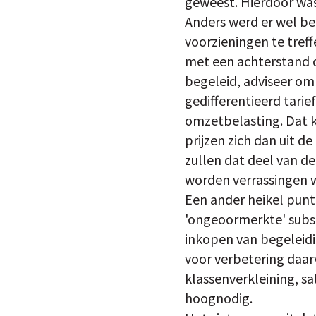
geweest. Hierdoor was
Anders werd er wel be
voorzieningen te tref
met een achterstand op
begeleid, adviseer om
gedifferentieerd tarief
omzetbelasting. Dat 
prijzen zich dan uit 
zullen dat deel van d
worden verrassingen 
Een ander heikel punt 
'ongeoormerkte' subsi
inkopen van begeleidi
voor verbetering daa
klassenverkleining, s
hoognodig.