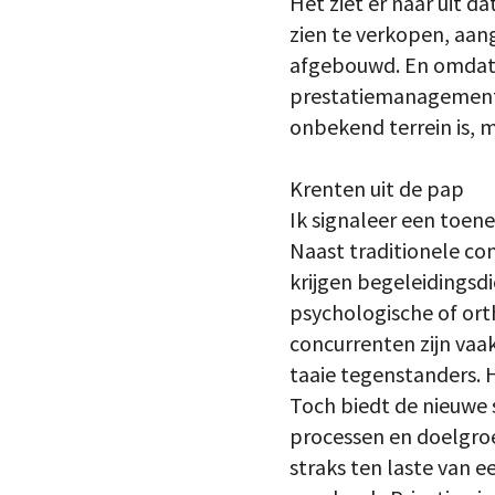
Het ziet er naar uit
zien te verkopen, aan
afgebouwd. En omdat 
prestatiemanagement 
onbekend terrein is, 
Krenten uit de pap
Ik signaleer een toen
Naast traditionele co
krijgen begeleidingsd
psychologische of ort
concurrenten zijn vaak
taaie tegenstanders. 
Toch biedt de nieuwe 
processen en doelgro
straks ten laste van e