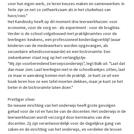
voor hun eigen werk, ze leren keuzes maken en samenwerken. In
feite zijn ze net zo zelfwerkzaam als in het studiehuis van
havo/vwo."
Het Kandinsky heeft op dit moment drie leerwerkhuizen: voor
economie, voor de zorg en - als experiment - voor de brugklas.
Verder is de school volgebouwd met praktijkruimtes voor de
leerlingen: keukens, een professioneel kinderdagverblijf (waar
kinderen van de medewerkers worden opgevangen, als
secundaire arbeidsvoorwaarde) en een bistroruimte. Een
ziekenkamer staat nog op het verlanglijstje.
"Wij zijn voorbereidend beroepsonderwijs", legt Balk uit. "Laat dat
dan maar zien. Laat leerlingen niet in de schoolbankjes zitten, laat
ze maar in aanraking komen met de praktijk. Je kunt ze uit een
boek leren hoe ze een tafel moeten dekken, maar je kunt ze het
beter in de bistroruimte laten doen."
Prettiger sfeer
De nieuwe inrichting van het onderwijs heeft grote gevolgen
gehad voor de rol en functie van de docenten. Het onderwijs in de
leerwerkhuizen wordt verzorgd door kernteams van drie
docenten. Zij zijn verantwoordelijk voor de dagelijkse gang van
zaken en de inrichting van het onderwijs, en verdelen de lessen