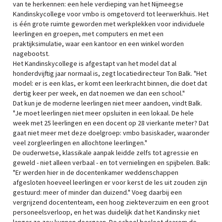
van te herkennen: een hele verdieping van het Nijmeegse
Kandinskycollege voor vmbo is omgetoverd tot leerwerkhuis. Het
is één grote ruimte geworden met werkplekken voor individuele
leerlingen en groepen, met computers en met een
praktijksimulatie, waar een kantoor en een winkel worden
nagebootst.
Het Kandinskycollege is afgestapt van het model dat al
honderdvijftig jaar normaal is, zegt locatiedirecteur Ton Balk. "Het
model: er is een klas, er komt een leerkracht binnen, die doet dat
dertig keer per week, en dat noemen we dan een school."
Dat kun je de moderne leerlingen niet meer aandoen, vindt Balk.
"Je moet leerlingen niet meer opsluiten in een lokaal. De hele
week met 25 leerlingen en een docent op 28 vierkante meter? Dat
gaat niet meer met deze doelgroep: vmbo basiskader, waaronder
veel zorgleerlingen en allochtone leerlingen."
De ouderwetse, klassikale aanpak leidde zelfs tot agressie en
geweld - niet alleen verbaal - en tot vernielingen en spijbelen. Balk:
"Er werden hier in de docentenkamer weddenschappen
afgesloten hoeveel leerlingen er voor kerst de les uit zouden zijn
gestuurd: meer of minder dan duizend." Voeg daarbij een
vergrijzend docententeam, een hoog ziekteverzuim en een groot
personeelsverloop, en het was duidelijk dat het Kandinsky niet