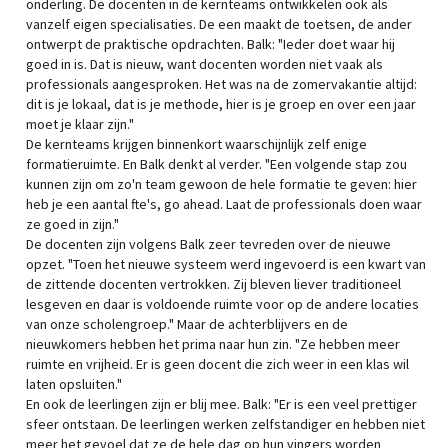
onderling. De docenten in de kernteams ontwikkelen ook als
vanzelf eigen specialisaties. De een maakt de toetsen, de ander
ontwerpt de praktische opdrachten. Balk: "Ieder doet waar hij
goed in is. Dat is nieuw, want docenten worden niet vaak als
professionals aangesproken. Het was na de zomervakantie altijd:
dit is je lokaal, dat is je methode, hier is je groep en over een jaar
moet je klaar zijn."
De kernteams krijgen binnenkort waarschijnlijk zelf enige
formatieruimte. En Balk denkt al verder. "Een volgende stap zou
kunnen zijn om zo'n team gewoon de hele formatie te geven: hier
heb je een aantal fte's, go ahead. Laat de professionals doen waar
ze goed in zijn."
De docenten zijn volgens Balk zeer tevreden over de nieuwe
opzet. "Toen het nieuwe systeem werd ingevoerd is een kwart van
de zittende docenten vertrokken. Zij bleven liever traditioneel
lesgeven en daar is voldoende ruimte voor op de andere locaties
van onze scholengroep." Maar de achterblijvers en de
nieuwkomers hebben het prima naar hun zin. "Ze hebben meer
ruimte en vrijheid. Er is geen docent die zich weer in een klas wil
laten opsluiten."
En ook de leerlingen zijn er blij mee. Balk: "Er is een veel prettiger
sfeer ontstaan. De leerlingen werken zelfstandiger en hebben niet
meer het gevoel dat ze de hele dag op hun vingers worden