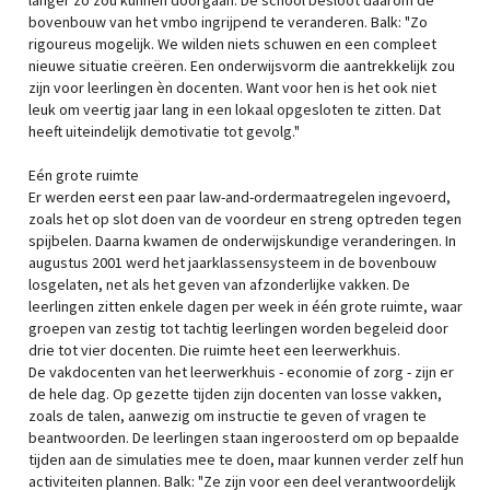
langer zo zou kunnen doorgaan. De school besloot daarom de
bovenbouw van het vmbo ingrijpend te veranderen. Balk: "Zo
rigoureus mogelijk. We wilden niets schuwen en een compleet
nieuwe situatie creëren. Een onderwijsvorm die aantrekkelijk zou
zijn voor leerlingen èn docenten. Want voor hen is het ook niet
leuk om veertig jaar lang in een lokaal opgesloten te zitten. Dat
heeft uiteindelijk demotivatie tot gevolg."
Eén grote ruimte
Er werden eerst een paar law-and-ordermaatregelen ingevoerd,
zoals het op slot doen van de voordeur en streng optreden tegen
spijbelen. Daarna kwamen de onderwijskundige veranderingen. In
augustus 2001 werd het jaarklassensysteem in de bovenbouw
losgelaten, net als het geven van afzonderlijke vakken. De
leerlingen zitten enkele dagen per week in één grote ruimte, waar
groepen van zestig tot tachtig leerlingen worden begeleid door
drie tot vier docenten. Die ruimte heet een leerwerkhuis.
De vakdocenten van het leerwerkhuis - economie of zorg - zijn er
de hele dag. Op gezette tijden zijn docenten van losse vakken,
zoals de talen, aanwezig om instructie te geven of vragen te
beantwoorden. De leerlingen staan ingeroosterd om op bepaalde
tijden aan de simulaties mee te doen, maar kunnen verder zelf hun
activiteiten plannen. Balk: "Ze zijn voor een deel verantwoordelijk