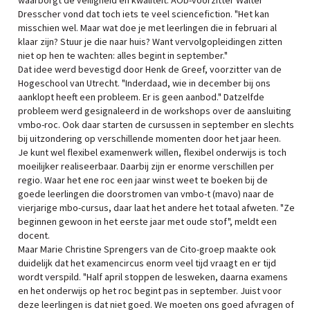
waarborgt de veiligheid en kwaliteit. AOb-voorzitter Walter
Dresscher vond dat toch iets te veel sciencefiction. "Het kan
misschien wel. Maar wat doe je met leerlingen die in februari al
klaar zijn? Stuur je die naar huis? Want vervolgopleidingen zitten
niet op hen te wachten: alles begint in september."
Dat idee werd bevestigd door Henk de Greef, voorzitter van de
Hogeschool van Utrecht. "Inderdaad, wie in december bij ons
aanklopt heeft een probleem. Er is geen aanbod." Datzelfde
probleem werd gesignaleerd in de workshops over de aansluiting
vmbo-roc. Ook daar starten de cursussen in september en slechts
bij uitzondering op verschillende momenten door het jaar heen.
Je kunt wel flexibel examenwerk willen, flexibel onderwijs is toch
moeilijker realiseerbaar. Daarbij zijn er enorme verschillen per
regio. Waar het ene roc een jaar winst weet te boeken bij de
goede leerlingen die doorstromen van vmbo-t (mavo) naar de
vierjarige mbo-cursus, daar laat het andere het totaal afweten. "Ze
beginnen gewoon in het eerste jaar met oude stof", meldt een
docent.
Maar Marie Christine Sprengers van de Cito-groep maakte ook
duidelijk dat het examencircus enorm veel tijd vraagt en er tijd
wordt verspild. "Half april stoppen de lesweken, daarna examens
en het onderwijs op het roc begint pas in september. Juist voor
deze leerlingen is dat niet goed. We moeten ons goed afvragen of