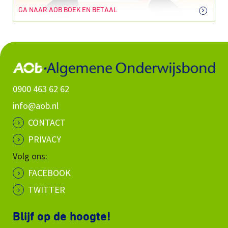
GA NAAR AOB BOEK EN BETAAL
0900 463 62 62
info@aob.nl
CONTACT
PRIVACY
Volg ons:
FACEBOOK
TWITTER
Blijf op de hoogte!