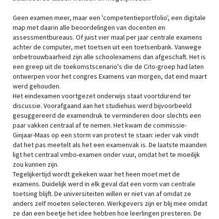
Geen examen meer, maar een 'competentieportfolio', een digitale
map met daarin alle beoordelingen van docenten en
assessmentbureaus. Of juist vier maal per jaar centrale examens
achter de computer, met toetsen uit een toetsenbank. Vanwege
onbetrouwbaarheid zijn alle schoolexamens dan afgeschaft. Het is
een greep uit de toekomstscenario's die de Cito-groep had laten
ontwerpen voor het congres Examens van morgen, dat eind maart
werd gehouden.
Het eindexamen voortgezet onderwijs staat voortdurend ter
discussie. Voorafgaand aan het studiehuis werd bijvoorbeeld
gesuggereerd de examendruk te verminderen door slechts een
paar vakken centraal af te nemen. Het kwam de commissie-
Ginjaar-Maas op een storm van protest te staan: ieder vak vindt
dat het pas meetelt als het een examenvak is. De laatste maanden
ligt het centraal vmbo-examen onder vuur, omdat het te moeilijk
zou kunnen zijn.
Tegelijkertijd wordt gekeken waar het heen moet met de
examens. Duidelijk werd in elk geval dat een vorm van centrale
toetsing blijft. De universiteiten willen er niet van af omdat ze
anders zelf moeten selecteren. Werkgevers zijn er blij mee omdat
ze dan een beetje het idee hebben hoe leerlingen presteren. De