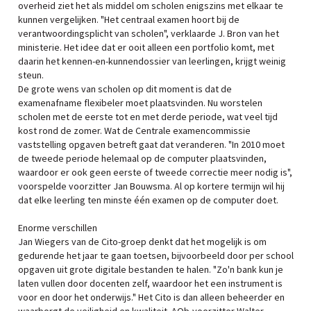
overheid ziet het als middel om scholen enigszins met elkaar te
kunnen vergelijken. "Het centraal examen hoort bij de
verantwoordingsplicht van scholen", verklaarde J. Bron van het
ministerie. Het idee dat er ooit alleen een portfolio komt, met
daarin het kennen-en-kunnendossier van leerlingen, krijgt weinig
steun.
De grote wens van scholen op dit moment is dat de
examenafname flexibeler moet plaatsvinden. Nu worstelen
scholen met de eerste tot en met derde periode, wat veel tijd
kost rond de zomer. Wat de Centrale examencommissie
vaststelling opgaven betreft gaat dat veranderen. "In 2010 moet
de tweede periode helemaal op de computer plaatsvinden,
waardoor er ook geen eerste of tweede correctie meer nodig is",
voorspelde voorzitter Jan Bouwsma. Al op kortere termijn wil hij
dat elke leerling ten minste één examen op de computer doet.
Enorme verschillen
Jan Wiegers van de Cito-groep denkt dat het mogelijk is om
gedurende het jaar te gaan toetsen, bijvoorbeeld door per school
opgaven uit grote digitale bestanden te halen. "Zo'n bank kun je
laten vullen door docenten zelf, waardoor het een instrument is
voor en door het onderwijs." Het Cito is dan alleen beheerder en