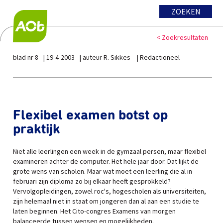
ZOEKEN
< Zoekresultaten
blad nr 8
19-4-2003
auteur R. Sikkes
Redactioneel
Flexibel examen botst op
praktijk
Niet alle leerlingen een week in de gymzaal persen, maar flexibel
examineren achter de computer. Het hele jaar door. Dat lijkt de
grote wens van scholen. Maar wat moet een leerling die al in
februari zijn diploma zo bij elkaar heeft gesprokkeld?
Vervolgopleidingen, zowel roc's, hogescholen als universiteiten,
zijn helemaal niet in staat om jongeren dan al aan een studie te
laten beginnen. Het Cito-congres Examens van morgen
balanceerde tussen wensen en mogelijkheden.