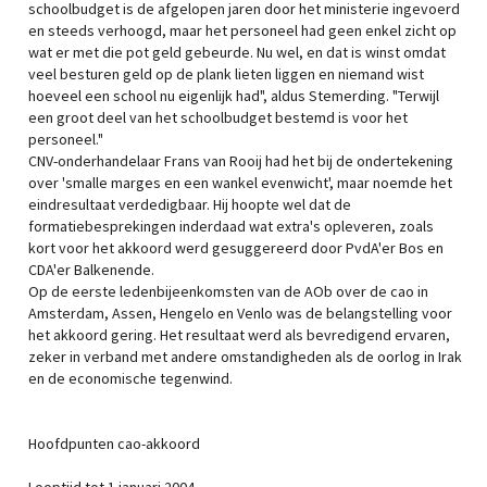
schoolbudget is de afgelopen jaren door het ministerie ingevoerd
en steeds verhoogd, maar het personeel had geen enkel zicht op
wat er met die pot geld gebeurde. Nu wel, en dat is winst omdat
veel besturen geld op de plank lieten liggen en niemand wist
hoeveel een school nu eigenlijk had", aldus Stemerding. "Terwijl
een groot deel van het schoolbudget bestemd is voor het
personeel."
CNV-onderhandelaar Frans van Rooij had het bij de ondertekening
over 'smalle marges en een wankel evenwicht', maar noemde het
eindresultaat verdedigbaar. Hij hoopte wel dat de
formatiebesprekingen inderdaad wat extra's opleveren, zoals
kort voor het akkoord werd gesuggereerd door PvdA'er Bos en
CDA'er Balkenende.
Op de eerste ledenbijeenkomsten van de AOb over de cao in
Amsterdam, Assen, Hengelo en Venlo was de belangstelling voor
het akkoord gering. Het resultaat werd als bevredigend ervaren,
zeker in verband met andere omstandigheden als de oorlog in Irak
en de economische tegenwind.
Hoofdpunten cao-akkoord