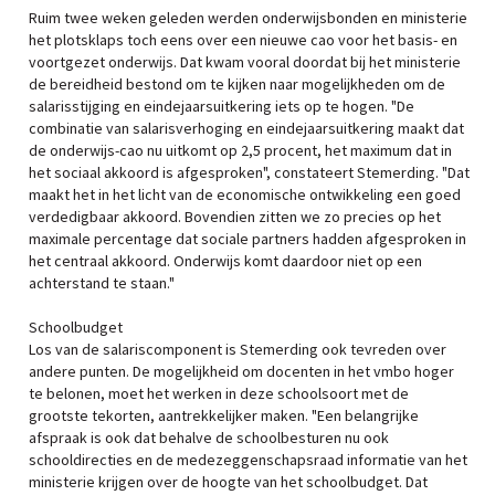
Ruim twee weken geleden werden onderwijsbonden en ministerie
het plotsklaps toch eens over een nieuwe cao voor het basis- en
voortgezet onderwijs. Dat kwam vooral doordat bij het ministerie
de bereidheid bestond om te kijken naar mogelijkheden om de
salarisstijging en eindejaarsuitkering iets op te hogen. "De
combinatie van salarisverhoging en eindejaarsuitkering maakt dat
de onderwijs-cao nu uitkomt op 2,5 procent, het maximum dat in
het sociaal akkoord is afgesproken", constateert Stemerding. "Dat
maakt het in het licht van de economische ontwikkeling een goed
verdedigbaar akkoord. Bovendien zitten we zo precies op het
maximale percentage dat sociale partners hadden afgesproken in
het centraal akkoord. Onderwijs komt daardoor niet op een
achterstand te staan."
Schoolbudget
Los van de salariscomponent is Stemerding ook tevreden over
andere punten. De mogelijkheid om docenten in het vmbo hoger
te belonen, moet het werken in deze schoolsoort met de
grootste tekorten, aantrekkelijker maken. "Een belangrijke
afspraak is ook dat behalve de schoolbesturen nu ook
schooldirecties en de medezeggenschapsraad informatie van het
ministerie krijgen over de hoogte van het schoolbudget. Dat