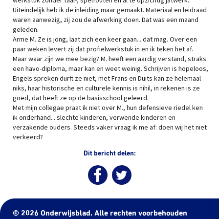
werkstuk zonder taal-, spelfouten en al te opzichtig jatwerk.
Uiteindelijk heb ik de inleiding maar gemaakt. Materiaal en leidraad
waren aanwezig, zij zou de afwerking doen. Dat was een maand
geleden.
Arme M. Ze is jong, laat zich een keer gaan... dat mag. Over een
paar weken levert zij dat profielwerkstuk in en ik teken het af.
Maar waar zijn we mee bezig? M. heeft een aardig verstand, straks
een havo-diploma, maar kan en weet weinig. Schrijven is hopeloos,
Engels spreken durft ze niet, met Frans en Duits kan ze helemaal
niks, haar historische en culturele kennis is nihil, in rekenen is ze
goed, dat heeft ze op de basisschool geleerd.
Met mijn collegae praat ik niet over M., hun defensieve riedel ken
ik onderhand... slechte kinderen, verwende kinderen en
verzakende ouders. Steeds vaker vraag ik me af: doen wij het niet
verkeerd?
Dit bericht delen:
© 2026 Onderwijsblad. Alle rechten voorbehouden