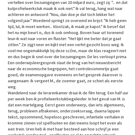
vertellen over bezuinigingen van 20 miljard euro, zegt zij: "... en dat
kutprofielwerkstuk maak ik ook niet." Ik val terug, hang wat naar
achteren en antwoord: "Nou, dan doe je dat toch lekker het
volgend jaar." Woedend springt ze overeind en krijst: "Ik heb geen
tijd, lul, ik moet werken... klootzak, ik maak je kapot." Ik besef dat
het nu mijn beurt is, dus ik ook omhoog. Boven haar uit torenend
leun ik wat naar voren en fluister: "Het lijkt me beter dat je gaat
zitten." Ze zijgt neer en kijkt met een verhit gezicht boos weg. Ik
voel me ongemakkelijk bij deze scčne, maar de klas reageert niet
en dus begin ik snel over die bezuinigingen. De les verloopt prima.
Een onderwijsleergesprek slaat de brug van het nieuwsbericht
naar de economische begrippen, het controlesommetje gaat
goed, de examenopgave eveneens en het gesprek daarover is
aangenaam. Ik vergeet M., de zoemer gaat, ze schiet als eerste
weg.
Wandelend naar de lerarenkamer draai ik de film terug. Een half uur
per week ben ik profielwerkstukbegeleider. In het geval van M. is
dat een martelgang. Eerst geen onderwerp, dan iets algemeens,
terug, probleem afbakenen, onderzoeksvraag, daarna lappen
tekst, opsommend, hopeloos geschreven, infantiele verhalen in
kromme zinnen vol spelfouten en dan ineens loopt het even als
een trein. Uren heb ik met haar besteed aan hoe schrijf je een