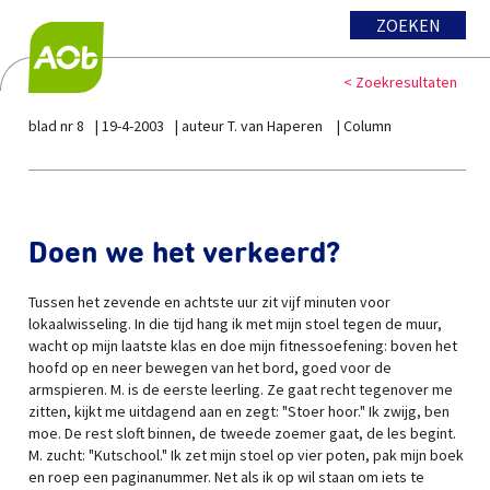
ZOEKEN
< Zoekresultaten
blad nr 8
19-4-2003
auteur T. van Haperen
Column
Doen we het verkeerd?
Tussen het zevende en achtste uur zit vijf minuten voor
lokaalwisseling. In die tijd hang ik met mijn stoel tegen de muur,
wacht op mijn laatste klas en doe mijn fitnessoefening: boven het
hoofd op en neer bewegen van het bord, goed voor de
armspieren. M. is de eerste leerling. Ze gaat recht tegenover me
zitten, kijkt me uitdagend aan en zegt: "Stoer hoor." Ik zwijg, ben
moe. De rest sloft binnen, de tweede zoemer gaat, de les begint.
M. zucht: "Kutschool." Ik zet mijn stoel op vier poten, pak mijn boek
en roep een paginanummer. Net als ik op wil staan om iets te