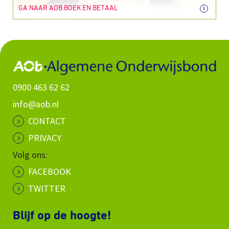
GA NAAR AOB BOEK EN BETAAL
0900 463 62 62
info@aob.nl
CONTACT
PRIVACY
Volg ons:
FACEBOOK
TWITTER
Blijf op de hoogte!