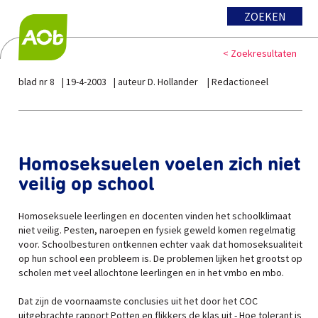
ZOEKEN
< Zoekresultaten
blad nr 8
19-4-2003
auteur D. Hollander
Redactioneel
Homoseksuelen voelen zich niet
veilig op school
Homoseksuele leerlingen en docenten vinden het schoolklimaat
niet veilig. Pesten, naroepen en fysiek geweld komen regelmatig
voor. Schoolbesturen ontkennen echter vaak dat homoseksualiteit
op hun school een probleem is. De problemen lijken het grootst op
scholen met veel allochtone leerlingen en in het vmbo en mbo.
Dat zijn de voornaamste conclusies uit het door het COC
uitgebrachte rapport Potten en flikkers de klas uit - Hoe tolerant is