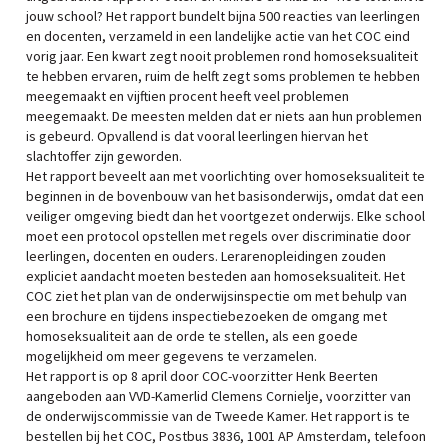
jouw school? Het rapport bundelt bijna 500 reacties van leerlingen
en docenten, verzameld in een landelijke actie van het COC eind
vorig jaar. Een kwart zegt nooit problemen rond homoseksualiteit
te hebben ervaren, ruim de helft zegt soms problemen te hebben
meegemaakt en vijftien procent heeft veel problemen
meegemaakt. De meesten melden dat er niets aan hun problemen
is gebeurd. Opvallend is dat vooral leerlingen hiervan het
slachtoffer zijn geworden.
Het rapport beveelt aan met voorlichting over homoseksualiteit te
beginnen in de bovenbouw van het basisonderwijs, omdat dat een
veiliger omgeving biedt dan het voortgezet onderwijs. Elke school
moet een protocol opstellen met regels over discriminatie door
leerlingen, docenten en ouders. Lerarenopleidingen zouden
expliciet aandacht moeten besteden aan homoseksualiteit. Het
COC ziet het plan van de onderwijsinspectie om met behulp van
een brochure en tijdens inspectiebezoeken de omgang met
homoseksualiteit aan de orde te stellen, als een goede
mogelijkheid om meer gegevens te verzamelen.
Het rapport is op 8 april door COC-voorzitter Henk Beerten
aangeboden aan VVD-Kamerlid Clemens Cornielje, voorzitter van
de onderwijscommissie van de Tweede Kamer. Het rapport is te
bestellen bij het COC, Postbus 3836, 1001 AP Amsterdam, telefoon