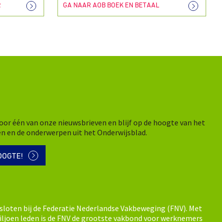
R
GA NAAR AOB BOEK EN BETAAL
n voor één van onze nieuwsbrieven en blijf op de hoogte van het
en en de onderwerpen uit het Onderwijsblad.
OOGTE!
sloten bij de Federatie Nederlandse Vakbeweging (FNV). Met
ljoen leden is de FNV de grootste vakbond voor werknemers