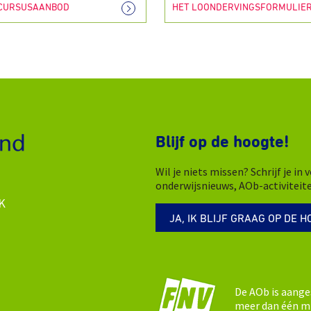
 CURSUSAANBOD
HET LOONDERVINGSFORMULIE
Blijf op de hoogte!
Wil je niets missen? Schrijf je i
onderwijsnieuws, AOb-activiteit
K
JA, IK BLIJF GRAAG OP DE H
De AOb is aange
meer dan één mi