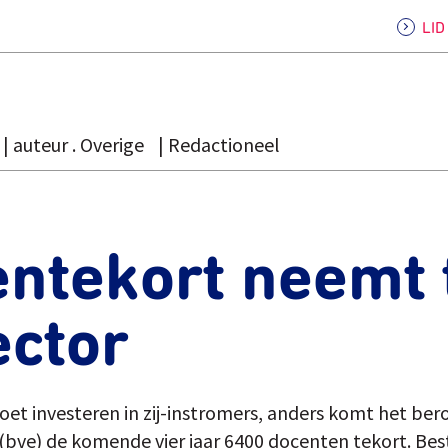
LI
auteur . Overige
Redactioneel
ntekort neemt 
ector
et investeren in zij-instromers, anders komt het ber
bve) de komende vier jaar 6400 docenten tekort. Bes