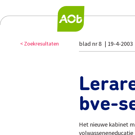
blad nr 8
19-4-2003
< Zoekresultaten
Lerare
bve-s
Het nieuwe kabinet mo
volwasseneneducatie (