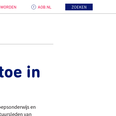
ZOEKEN
D WORDEN
AOB.NL
toe in
oepsonderwijs en
tuursleden van