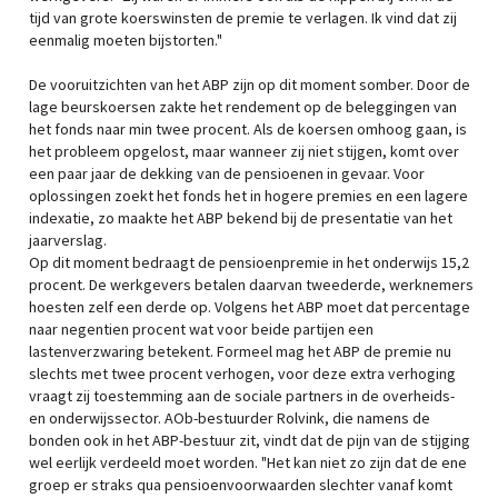
tijd van grote koerswinsten de premie te verlagen. Ik vind dat zij
eenmalig moeten bijstorten."
De vooruitzichten van het ABP zijn op dit moment somber. Door de
lage beurskoersen zakte het rendement op de beleggingen van
het fonds naar min twee procent. Als de koersen omhoog gaan, is
het probleem opgelost, maar wanneer zij niet stijgen, komt over
een paar jaar de dekking van de pensioenen in gevaar. Voor
oplossingen zoekt het fonds het in hogere premies en een lagere
indexatie, zo maakte het ABP bekend bij de presentatie van het
jaarverslag.
Op dit moment bedraagt de pensioenpremie in het onderwijs 15,2
procent. De werkgevers betalen daarvan tweederde, werknemers
hoesten zelf een derde op. Volgens het ABP moet dat percentage
naar negentien procent wat voor beide partijen een
lastenverzwaring betekent. Formeel mag het ABP de premie nu
slechts met twee procent verhogen, voor deze extra verhoging
vraagt zij toestemming aan de sociale partners in de overheids-
en onderwijssector. AOb-bestuurder Rolvink, die namens de
bonden ook in het ABP-bestuur zit, vindt dat de pijn van de stijging
wel eerlijk verdeeld moet worden. "Het kan niet zo zijn dat de ene
groep er straks qua pensioenvoorwaarden slechter vanaf komt