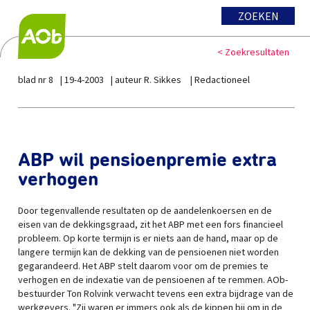
ZOEKEN
< Zoekresultaten
blad nr 8
19-4-2003
auteur R. Sikkes
Redactioneel
ABP wil pensioenpremie extra
verhogen
Door tegenvallende resultaten op de aandelenkoersen en de
eisen van de dekkingsgraad, zit het ABP met een fors financieel
probleem. Op korte termijn is er niets aan de hand, maar op de
langere termijn kan de dekking van de pensioenen niet worden
gegarandeerd. Het ABP stelt daarom voor om de premies te
verhogen en de indexatie van de pensioenen af te remmen. AOb-
bestuurder Ton Rolvink verwacht tevens een extra bijdrage van de
werkgevers. "Zij waren er immers ook als de kippen bij om in de