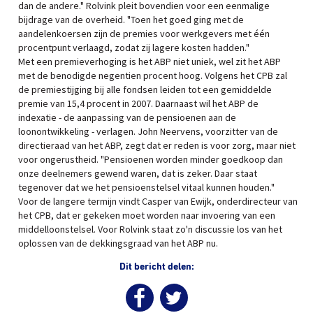
dan de andere." Rolvink pleit bovendien voor een eenmalige
bijdrage van de overheid. "Toen het goed ging met de
aandelenkoersen zijn de premies voor werkgevers met één
procentpunt verlaagd, zodat zij lagere kosten hadden."
Met een premieverhoging is het ABP niet uniek, wel zit het ABP
met de benodigde negentien procent hoog. Volgens het CPB zal
de premiestijging bij alle fondsen leiden tot een gemiddelde
premie van 15,4 procent in 2007. Daarnaast wil het ABP de
indexatie - de aanpassing van de pensioenen aan de
loonontwikkeling - verlagen. John Neervens, voorzitter van de
directieraad van het ABP, zegt dat er reden is voor zorg, maar niet
voor ongerustheid. "Pensioenen worden minder goedkoop dan
onze deelnemers gewend waren, dat is zeker. Daar staat
tegenover dat we het pensioenstelsel vitaal kunnen houden."
Voor de langere termijn vindt Casper van Ewijk, onderdirecteur van
het CPB, dat er gekeken moet worden naar invoering van een
middelloonstelsel. Voor Rolvink staat zo'n discussie los van het
oplossen van de dekkingsgraad van het ABP nu.
Dit bericht delen: