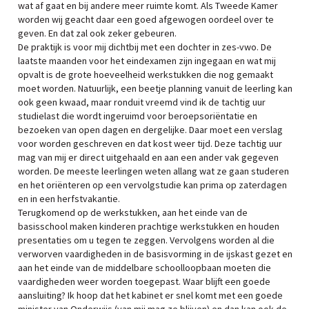
wat af gaat en bij andere meer ruimte komt. Als Tweede Kamer
worden wij geacht daar een goed afgewogen oordeel over te
geven. En dat zal ook zeker gebeuren.
De praktijk is voor mij dichtbij met een dochter in zes-vwo. De
laatste maanden voor het eindexamen zijn ingegaan en wat mij
opvalt is de grote hoeveelheid werkstukken die nog gemaakt
moet worden. Natuurlijk, een beetje planning vanuit de leerling kan
ook geen kwaad, maar ronduit vreemd vind ik de tachtig uur
studielast die wordt ingeruimd voor beroepsoriëntatie en
bezoeken van open dagen en dergelijke. Daar moet een verslag
voor worden geschreven en dat kost weer tijd. Deze tachtig uur
mag van mij er direct uitgehaald en aan een ander vak gegeven
worden. De meeste leerlingen weten allang wat ze gaan studeren
en het oriënteren op een vervolgstudie kan prima op zaterdagen
en in een herfstvakantie.
Terugkomend op de werkstukken, aan het einde van de
basisschool maken kinderen prachtige werkstukken en houden
presentaties om u tegen te zeggen. Vervolgens worden al die
verworven vaardigheden in de basisvorming in de ijskast gezet en
aan het einde van de middelbare schoolloopbaan moeten die
vaardigheden weer worden toegepast. Waar blijft een goede
aansluiting? Ik hoop dat het kabinet er snel komt met een goede