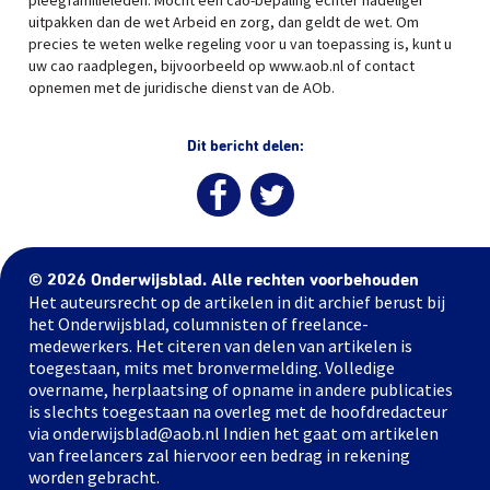
pleegfamilieleden. Mocht een cao-bepaling echter nadeliger
uitpakken dan de wet Arbeid en zorg, dan geldt de wet. Om
precies te weten welke regeling voor u van toepassing is, kunt u
uw cao raadplegen, bijvoorbeeld op www.aob.nl of contact
opnemen met de juridische dienst van de AOb.
Dit bericht delen:
© 2026 Onderwijsblad. Alle rechten voorbehouden
Het auteursrecht op de artikelen in dit archief berust bij
het Onderwijsblad, columnisten of freelance-
medewerkers. Het citeren van delen van artikelen is
toegestaan, mits met bronvermelding. Volledige
overname, herplaatsing of opname in andere publicaties
is slechts toegestaan na overleg met de hoofdredacteur
via onderwijsblad@aob.nl Indien het gaat om artikelen
van freelancers zal hiervoor een bedrag in rekening
worden gebracht.