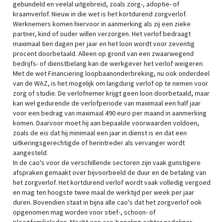
gebundeld en veelal uitgebreid, zoals zorg-, adoptie- of
kraamverlof. Nieuw in die wet is het kortdurend zorgverlof.
Werknemers komen hiervoor in aanmerking als zij een zieke
partner, kind of ouder willen verzorgen. Het verlof bedraagt
maximaal tien dagen per jaar en het loon wordt voor zeventig
procent doorbetaald. Alleen op grond van een zwaarwegend
bedrijfs- of dienstbelang kan de werkgever het verlof weigeren.
Met de wet Financiering loopbaanonderbreking, nu ook onderdeel
van de WAZ, is het mogelijk om langdurig verlof op te nemen voor
zorg of studie. De verlofnemer krijgt geen loon doorbetaald, maar
kan wel gedurende de verlofperiode van maximaal een half jaar
voor een bedrag van maximaal 490 euro per maand in aanmerking
komen. Daarvoor moet hij aan bepaalde voorwaarden voldoen,
zoals de eis dat hij minimaal een jaar in dienst is en dat een
uitkeringsgerechtigde of herintreder als vervanger wordt
aangesteld.
In de cao's voor de verschillende sectoren zijn vaak gunstigere
afspraken gemaakt over bijvoorbeeld de duur en de betaling van
het zorgverlof. Het kortdurend verlof wordt vaak volledig vergoed
en mag ten hoogste twee maal de werktijd per week per jaar
duren. Bovendien staat in bijna alle cao's dat het zorgverlof ook
opgenomen mag worden voor stief-, schoon- of