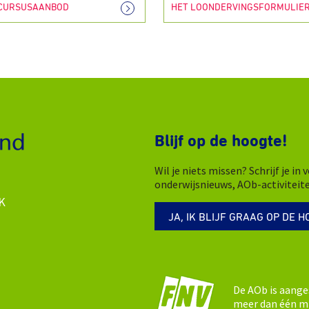
 CURSUSAANBOD
HET LOONDERVINGSFORMULIE
Blijf op de hoogte!
Wil je niets missen? Schrijf je i
onderwijsnieuws, AOb-activiteit
K
JA, IK BLIJF GRAAG OP DE H
De AOb is aange
meer dan één mi