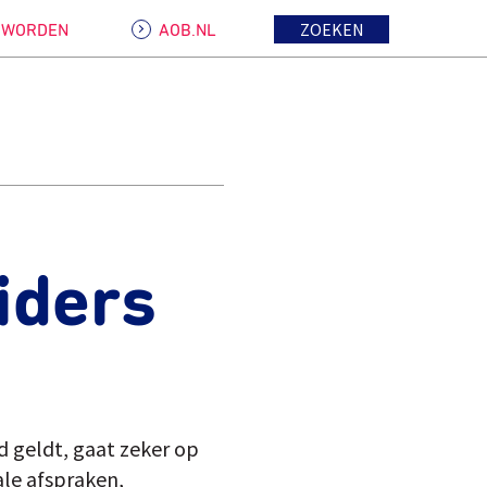
ZOEKEN
D WORDEN
AOB.NL
iders
d geldt, gaat zeker op
ale afspraken,