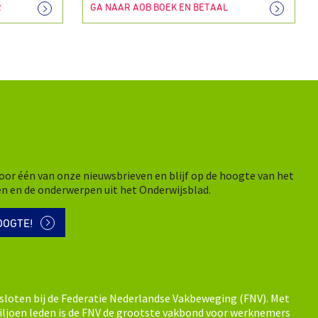
R
GA NAAR AOB BOEK EN BETAAL
n voor één van onze nieuwsbrieven en blijf op de hoogte van het
en en de onderwerpen uit het Onderwijsblad.
OOGTE!
sloten bij de Federatie Nederlandse Vakbeweging (FNV). Met
ljoen leden is de FNV de grootste vakbond voor werknemers