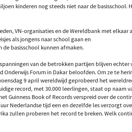
iljoen kinderen nog steeds niet naar de basisschool.
eden, VN-organisaties en de Wereldbank met elkaar af
isjes als jongens naar school gaan en
ren de basisschool kunnen afmaken.
spanningen van de betrokken partijen blijven echter ve
ld Onderwijs Forum in Dakar beloofden. Om ze te her
oensdag 9 april wereldwijd geprobeerd het wereldre
uidige record, met 30.000 leerlingen, staat op naam va
et Guinness Book of Records verspreid over de conti
uur Nederlandse tijd een en dezelfde les verzorgt ove
ika zullen proberen het record te breken. Welk conti