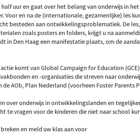
n half uur en gaat over het belang van onderwijs in h
er. Voor en na de (internationale, gezamenlijke) les ku
cht besteden aan ontwikkelingsproblematiek. De les, i
erialen zoals posters en folders, krijgt u na aanmeld
indt in Den Haag een manifestatie plaats, om de aanda
e actie komt van Global Campaign for Education (GCE).
vakbonden en -organisaties die streven naar onderwij
n de AOb, Plan Nederland (voorheen Foster Parents P
ven over onderwijs in ontwikkelingslanden en tegelijk
t te vragen voor de kinderen die niet naar school kun
e breken en meld uw klas aan voor