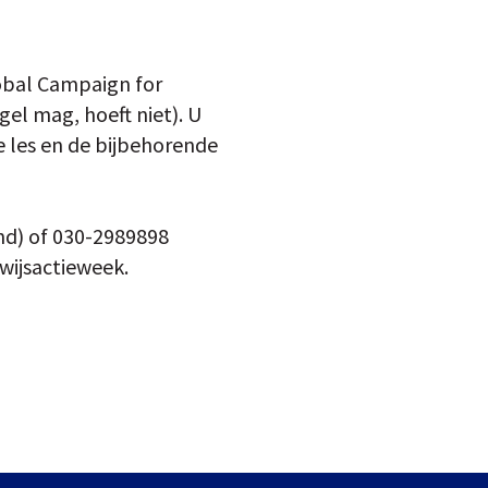
obal Campaign for
l mag, hoeft niet). U
e les en de bijbehorende
nd) of 030-2989898
wijsactieweek.