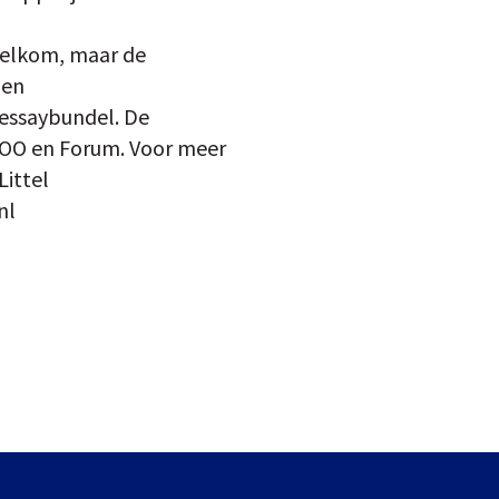
 welkom, maar de
 en
 essaybundel. De
 VOO en Forum. Voor meer
Littel
nl