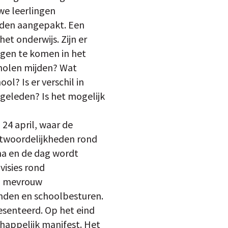
we leerlingen
orden aangepakt. Een
et onderwijs. Zijn er
ngen te komen in het
cholen mijden? Wat
l? Is er verschil in
 geleden? Is het mogelijk
24 april, waar de
ntwoordelijkheden rond
ma en de dag wordt
visies rond
s, mevrouw
nden en schoolbesturen.
esenteerd. Op het eind
happelijk manifest. Het