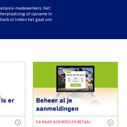
freelance-medewerkers. Het
 herplaatsing of opname in
@aob.nl Indien het gaat om
is er
Beheer al je
aanmeldingen
R
GA NAAR AOB BOEK EN BETAAL