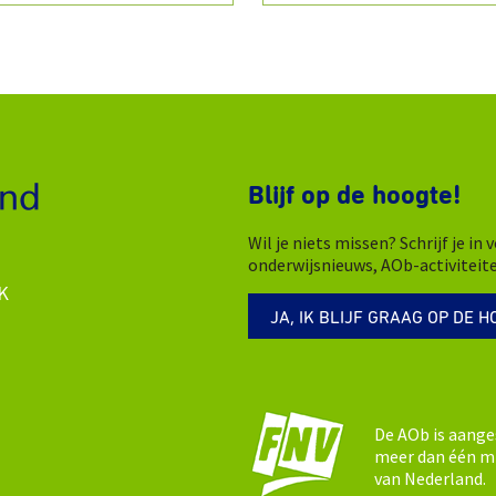
Blijf op de hoogte!
Wil je niets missen? Schrijf je i
onderwijsnieuws, AOb-activiteit
K
JA, IK BLIJF GRAAG OP DE H
De AOb is aange
meer dan één mi
van Nederland.