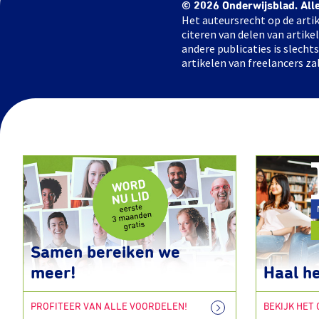
© 2026 Onderwijsblad. All
Het auteursrecht op de artik
citeren van delen van artik
andere publicaties is slech
artikelen van freelancers za
Samen bereiken we
meer!
Haal he
PROFITEER VAN ALLE VOORDELEN!
BEKIJK HET