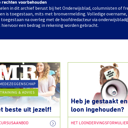
e rechten voorbehouden
elen in dit archief berust bij het Onderwijsblad, columnisten of 
elen is toegestaan, mits met bronvermelding. Volledige overname,
ts toegestaan na overleg met de hoofdredacteur via onderwijsblad
l hiervoor een bedrag in rekening worden gebracht.
Heb je gestaakt en 
t beste uit jezelf!
loon ingehouden?
 CURSUSAANBOD
HET LOONDERVINGSFORMULIE