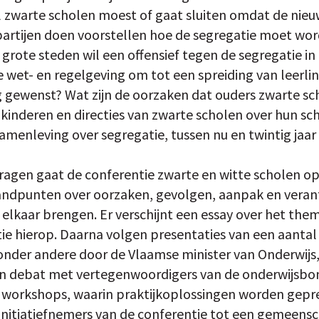
l zwarte scholen moest of gaat sluiten omdat de nieu
 partijen doen voorstellen hoe de segregatie moet w
grote steden wil een offensief tegen de segregatie in h
 wet- en regelgeving om tot een spreiding van leerli
ng gewenst? Wat zijn de oorzaken dat ouders zwarte s
inderen en directies van zwarte scholen over hun schoo
amenleving over segregatie, tussen nu en twintig jaar
ragen gaat de conferentie zwarte en witte scholen op 
standpunten over oorzaken, gevolgen, aanpak en vera
 elkaar brengen. Er verschijnt een essay over het the
ie hierop. Daarna volgen presentaties van een aantal 
onder andere door de Vlaamse minister van Onderwij
n debat met vertegenwoordigers van de onderwijsbo
r workshops, waarin praktijkoplossingen worden gepr
nitiatiefnemers van de conferentie tot een gemeensc