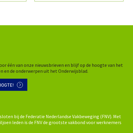
n voor één van onze nieuwsbrieven en blijf op de hoogte van het
en en de onderwerpen uit het Onderwijsblad.
OOGTE!
sloten bij de Federatie Nederlandse Vakbeweging (FNV). Met
ljoen leden is de FNV de grootste vakbond voor werknemers