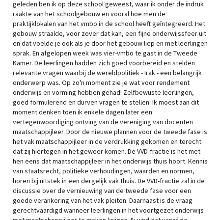
geleden ben ik op deze school geweest, waar ik onder de indruk
raakte van het schoolgebouw en vooral hoe men de
praktijklokalen van het vmbo in de school heeft geïntegreerd. Het
gebouw straalde, voor zover dat kan, een fijne onderwijssfeer uit
en dat voelde je ook als je door het gebouw liep en met leerlingen
sprak. En afgelopen week was vier-vmbo te gast in de Tweede
Kamer. De leerlingen hadden zich goed voorbereid en stelden
relevante vragen waarbij de wereldpolitiek - Irak - een belangrijk
onderwerp was. Op zo'n moment zie je wat voor rendement
onderwijs en vorming hebben gehad! Zelfbewuste leerlingen,
goed formulerend en durven vragen te stellen. Ik moest aan dit
moment denken toen ik enkele dagen later een
vertegenwoordiging ontving van de vereniging van docenten
maatschappijleer. Door de nieuwe plannen voor de tweede fase is
het vak maatschappijleer in de verdrukking gekomen en terecht
dat zij hiertegen in het geweer komen. De VVD-fractie is het met
hen eens dat maatschappijleer in het onderwijs thuis hoort. Kennis
van staatsrecht, politieke verhoudingen, waarden en normen,
horen bij uitstek in een dergelijk vak thuis. De VVD-fractie zal in de
discussie over de vernieuwing van de tweede fase voor een
goede verankering van het vak pleiten. Daarnaast is de vraag
gerechtvaardigd wanneer leerlingen in het voortgezet onderwijs