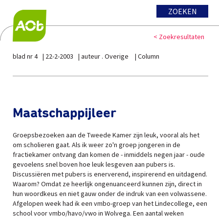
ZOEKEN
< Zoekresultaten
blad nr 4
22-2-2003
auteur . Overige
Column
Maatschappijleer
Groepsbezoeken aan de Tweede Kamer zijn leuk, vooral als het
om scholieren gaat. Als ik weer zo'n groep jongeren in de
fractiekamer ontvang dan komen de - inmiddels negen jaar - oude
gevoelens snel boven hoe leuk lesgeven aan pubers is.
Discussiëren met pubers is enerverend, inspirerend en uitdagend.
Waarom? Omdat ze heerlijk ongenuanceerd kunnen zijn, direct in
hun woordkeus en niet gauw onder de indruk van een volwassene.
Afgelopen week had ik een vmbo-groep van het Lindecollege, een
school voor vmbo/havo/vwo in Wolvega. Een aantal weken