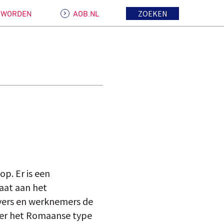
ZOEKEN
D WORDEN
AOB.NL
p. Er is een
laat aan het
evers en werknemers de
s er het Romaanse type