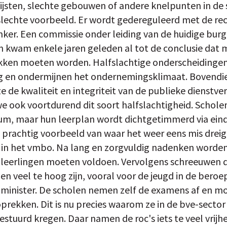
ijsten, slechte gebouwen of andere knelpunten in de s
slechte voorbeeld. Er wordt gedereguleerd met de re
nker. Een commissie onder leiding van de huidige bu
kwam enkele jaren geleden al tot de conclusie dat m
okken moeten worden. Halfslachtige onderscheidingen
g en ondermijnen het ondernemingsklimaat. Bovendien
e de kwaliteit en integriteit van de publieke dienstver
we ook voortdurend dit soort halfslachtigheid. Scholen
sum, maar hun leerplan wordt dichtgetimmerd via ei
 prachtig voorbeeld van waar het weer eens mis dreigt
n het vmbo. Na lang en zorgvuldig nadenken worden 
leerlingen moeten voldoen. Vervolgens schreeuwen 
 veel te hoog zijn, vooral voor de jeugd in de beroe
 minister. De scholen nemen zelf de examens af en 
prekken. Dit is nu precies waarom ze in de bve-secto
tuurd kregen. Daar namen de roc's iets te veel vrijh