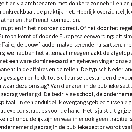
egelt en via ambtenaren met donkere zonnebrillen en 
n onkreukbaar, de praktijk niet. Heerlijk overzichteli
dfather en the French connection.
corrupt en in het noorden correct. Of het door het rege
Europa komt of door de Europese eenwording: dit si
affaire, de bouwfraude, malverserende huisartsen, met
s; we hebben het allemaal meegemaakt de afgelopen
et een ware domineesaard en geheven vinger onze 
anent in de affaires en de rellen. De typisch Nederlan
 geslagen en leidt tot Siciliaanse toestanden die voo
Van waar deze omslag? Van dienaren in de publieke se
gedrag verlangd. De bedrijvige school, de ondernem
itaal. In een onduidelijk overgangsgebied tussen eige
tieve constructies voor de hand. Het is juist dit grijz
n of onduidelijk zijn en waarin er ook geen traditie i
 Ondernemend gedrag in de publieke sector wordt vaa