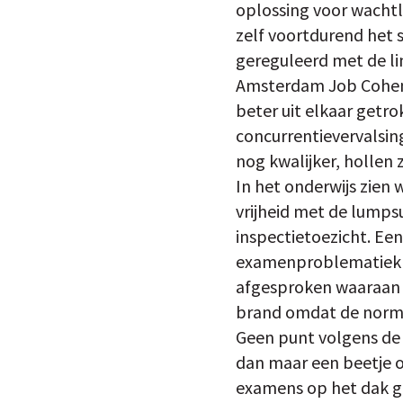
oplossing voor wachtl
zelf voortdurend het 
gereguleerd met de li
Amsterdam Job Cohen 
beter uit elkaar getr
concurrentievervalsin
nog kwalijker, hollen z
In het onderwijs zien 
vrijheid met de lump
inspectietoezicht. Een
examenproblematiek i
afgesproken waaraan 
brand omdat de normen
Geen punt volgens de
dan maar een beetje o
examens op het dak ges