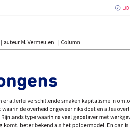
LI
auteur M. Vermeulen
Column
jongens
er allerlei verschillende smaken kapitalisme in omloo
t waarin de overheid ongeveer niks doet en alles over
een Rijnlands type waarin na veel gepalaver met werkg
ng komt, beter bekend als het poldermodel. En dan i