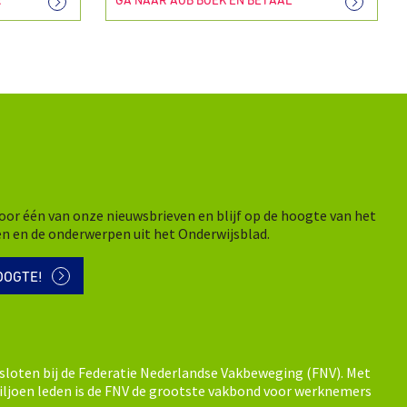
R
GA NAAR AOB BOEK EN BETAAL
n voor één van onze nieuwsbrieven en blijf op de hoogte van het
en en de onderwerpen uit het Onderwijsblad.
OOGTE!
sloten bij de Federatie Nederlandse Vakbeweging (FNV). Met
ljoen leden is de FNV de grootste vakbond voor werknemers