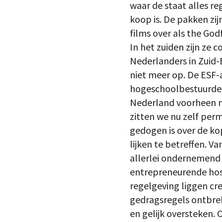
waar de staat alles r
koop is. De pakken zij
films over als the Go
In het zuiden zijn ze 
Nederlanders in Zuid-
niet meer op. De ESF-
hogeschoolbestuurder
Nederland voorheen m
zitten we nu zelf perm
gedogen is over de kop
lijken te betreffen. 
allerlei ondernemend 
entrepreneurende hosp
regelgeving liggen crea
gedragsregels ontbreke
en gelijk oversteken.