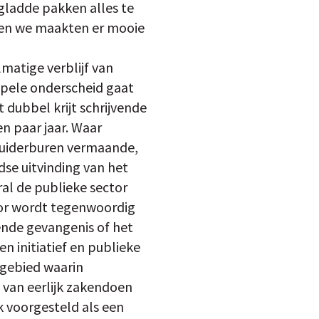
gladde pakken alles te
jk en we maakten er mooie
lmatige verblijf van
mpele onderscheid gaat
 dubbel krijt schrijvende
 paar jaar. Waar
zuiderburen vermaande,
dse uitvinding van het
ral de publieke sector
ctor wordt tegenwoordig
ende gevangenis of het
n initiatief en publieke
e gebied waarin
s van eerlijk zakendoen
k voorgesteld als een