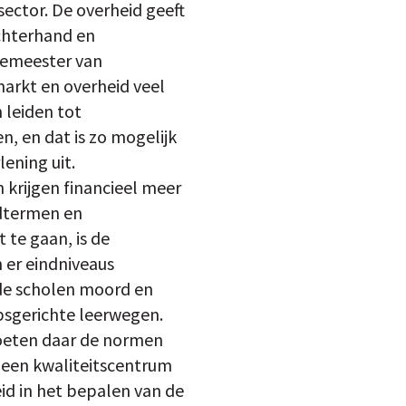
ector. De overheid geeft
chterhand en
rgemeester van
arkt en overheid veel
 leiden tot
, en dat is zo mogelijk
lening uit.
 krijgen financieel meer
ndtermen en
 te gaan, is de
er eindniveaus
de scholen moord en
psgerichte leerwegen.
moeten daar de normen
r een kwaliteitscentrum
eid in het bepalen van de