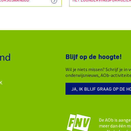
 CURSUSAANBOD
HET LOONDERVINGSFORMULIE
Blijf op de hoogte!
Wil je niets missen? Schrijf je i
onderwijsnieuws, AOb-activiteit
K
JA, IK BLIJF GRAAG OP DE H
De AOb is aange
meer dan één mi