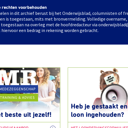
e rechten voorbehouden
elen in dit archief berust bij het Onderwijsblad, columnisten of 
elen is toegestaan, mits met bronvermelding. Volledige overname,
ts toegestaan na overleg met de hoofdredacteur via onderwijsblad
l hiervoor een bedrag in rekening worden gebracht.
Heb je gestaakt en 
t beste uit jezelf!
loon ingehouden?