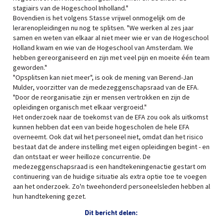
stagiairs van de Hogeschool Inholland."
Bovendien is het volgens Stasse vrijwel onmogelijk om de
lerarenopleidingen nu nog te splitsen. "We werken al zes jaar
samen en weten van elkaar al niet meer wie er van de Hogeschool
Holland kwam en wie van de Hogeschool van Amsterdam. We
hebben gereorganiseerd en zijn met veel pijn en moeite één team
geworden."
"Opsplitsen kan niet meer", is ook de mening van Berend-Jan
Mulder, voorzitter van de medezeggenschapsraad van de EFA.
"Door de reorganisatie zijn er mensen vertrokken en zijn de
opleidingen organisch met elkaar vergroeid."
Het onderzoek naar de toekomst van de EFA zou ook als uitkomst
kunnen hebben dat een van beide hogescholen de hele EFA
overneemt. Ook dat wil het personeel niet, omdat dan het risico
bestaat dat de andere instelling met eigen opleidingen begint - en
dan ontstaat er weer heilloze concurrentie. De
medezeggenschapsraad is een handtekeningenactie gestart om
continuering van de huidige situatie als extra optie toe te voegen
aan het onderzoek. Zo'n tweehonderd personeelsleden hebben al
hun handtekening gezet.
Dit bericht delen: