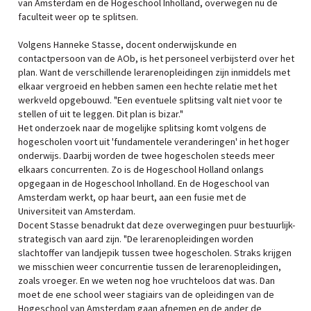
van Amsterdam en de Hogeschool Inholland, overwegen nu de
faculteit weer op te splitsen.
Volgens Hanneke Stasse, docent onderwijskunde en
contactpersoon van de AOb, is het personeel verbijsterd over het
plan. Want de verschillende lerarenopleidingen zijn inmiddels met
elkaar vergroeid en hebben samen een hechte relatie met het
werkveld opgebouwd. "Een eventuele splitsing valt niet voor te
stellen of uit te leggen. Dit plan is bizar."
Het onderzoek naar de mogelijke splitsing komt volgens de
hogescholen voort uit 'fundamentele veranderingen' in het hoger
onderwijs. Daarbij worden de twee hogescholen steeds meer
elkaars concurrenten. Zo is de Hogeschool Holland onlangs
opgegaan in de Hogeschool Inholland. En de Hogeschool van
Amsterdam werkt, op haar beurt, aan een fusie met de
Universiteit van Amsterdam.
Docent Stasse benadrukt dat deze overwegingen puur bestuurlijk-
strategisch van aard zijn. "De lerarenopleidingen worden
slachtoffer van landjepik tussen twee hogescholen. Straks krijgen
we misschien weer concurrentie tussen de lerarenopleidingen,
zoals vroeger. En we weten nog hoe vruchteloos dat was. Dan
moet de ene school weer stagiairs van de opleidingen van de
Hogeschool van Amsterdam gaan afnemen en de ander de