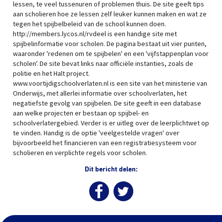
lessen, te veel tussenuren of problemen thuis. De site geeft tips
aan scholieren hoe ze lessen zelf leuker kunnen maken en wat ze
tegen het spijbelbeleid van de school kunnen doen.
http://members.lycos.nl/rvdeel is een handige site met
spijbelinformatie voor scholen. De pagina bestaat uit vier punten,
waaronder 'redenen om te spijbelen' en een 'vijfstappenplan voor
scholen'. De site bevat links naar officiële instanties, zoals de
politie en het Halt project.
www.voortijdigschoolverlaten.nl is een site van het ministerie van
Onderwijs, met allerlei informatie over schoolverlaten, het
negatiefste gevolg van spijbelen. De site geeft in een database
aan welke projecten er bestaan op spijbel- en
schoolverlatergebied. Verder is er uitleg over de leerplichtwet op
te vinden. Handig is de optie 'veelgestelde vragen' over
bijvoorbeeld het financieren van een registratiesysteem voor
scholieren en verplichte regels voor scholen.
Dit bericht delen: