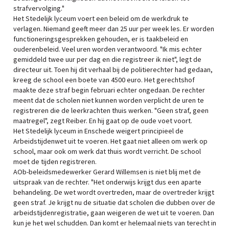
strafvervolging."
Het Stedelijk lyceum voert een beleid om de werkdruk te
verlagen. Niemand geeft meer dan 25 uur per week les. Er worden
functioneringsgesprekken gehouden, er is taakbeleid en
ouderenbeleid. Veel uren worden verantwoord. "Ik mis echter
gemiddeld twee uur per dag en die registreer ik niet", legt de
directeur uit. Toen hij dit verhaal bij de politierechter had gedaan,
kreeg de school een boete van 4500 euro. Het gerechtshof
maakte deze straf begin februari echter ongedaan. De rechter
meent dat de scholen niet kunnen worden verplicht de uren te
registreren die de leerkrachten thuis werken. "Geen straf, geen
maatregel", zegt Reiber. En hij gaat op de oude voet voort.
Het Stedelijk lyceum in Enschede weigert principieel de
Arbeidstijdenwet uit te voeren. Het gaat niet alleen om werk op
school, maar ook om werk dat thuis wordt verricht. De school
moet de tijden registreren.
AOb-beleidsmedewerker Gerard Willemsen is niet blij met de
uitspraak van de rechter. "Het onderwijs krijgt dus een aparte
behandeling. De wet wordt overtreden, maar de overtreder krijgt
geen straf. Je krijgt nu de situatie dat scholen die dubben over de
arbeidstijdenregistratie, gaan weigeren de wet uit te voeren. Dan
kun je het wel schudden. Dan komt er helemaal niets van terecht in