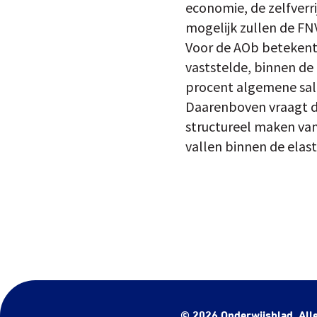
economie, de zelfverr
mogelijk zullen de FN
Voor de AOb betekent 
vaststelde, binnen de
procent algemene sala
Daarenboven vraagt de
structureel maken van
vallen binnen de elas
© 2026 Onderwijsblad. All