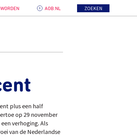
ZOEKEN
D WORDEN
AOB.NL
cent
ent plus een half
hiertoe op 29 november
een verhoging. Als
roei van de Nederlandse