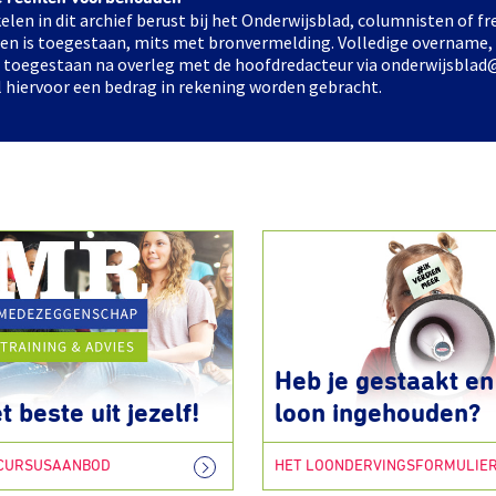
elen in dit archief berust bij het Onderwijsblad, columnisten of 
elen is toegestaan, mits met bronvermelding. Volledige overname,
ts toegestaan na overleg met de hoofdredacteur via onderwijsblad
l hiervoor een bedrag in rekening worden gebracht.
Heb je gestaakt en 
t beste uit jezelf!
loon ingehouden?
 CURSUSAANBOD
HET LOONDERVINGSFORMULIE