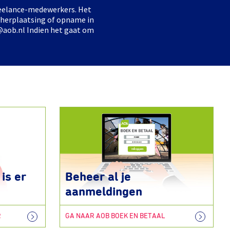
freelance-medewerkers. Het
 herplaatsing of opname in
@aob.nl Indien het gaat om
is er
Beheer al je
aanmeldingen
R
GA NAAR AOB BOEK EN BETAAL