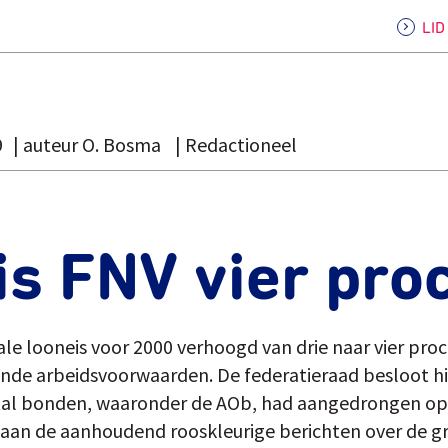
LI
9
auteur O. Bosma
Redactioneel
s FNV vier pro
le looneis voor 2000 verhoogd van drie naar vier proc
ende arbeidsvoorwaarden. De federatieraad besloot 
tal bonden, waaronder de AOb, had aangedrongen op 
aan de aanhoudend rooskleurige berichten over de g