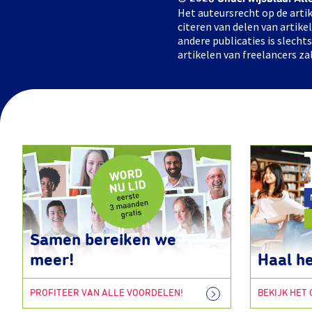
Het auteursrecht op de artik
citeren van delen van artik
andere publicaties is slech
artikelen van freelancers za
Samen bereiken we
meer!
Haal he
PROFITEER VAN ALLE VOORDELEN!
BEKIJK HET