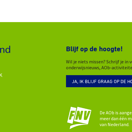
Blijf op de hoogte!
Wil je niets missen? Schrijf je i
onderwijsnieuws, AOb-activiteit
K
JA, IK BLIJF GRAAG OP DE H
De AOb is aange
meer dan één mi
van Nederland.