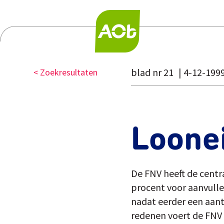
blad nr 21
4-12-199
< Zoekresultaten
Loonei
De FNV heeft de centra
procent voor aanvull
nadat eerder een aan
redenen voert de FNV 