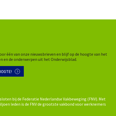
n voor één van onze nieuwsbrieven en blijf op de hoogte van het
en en de onderwerpen uit het Onderwijsblad.
OOGTE!
sloten bij de Federatie Nederlandse Vakbeweging (FNV). Met
ljoen leden is de FNV de grootste vakbond voor werknemers