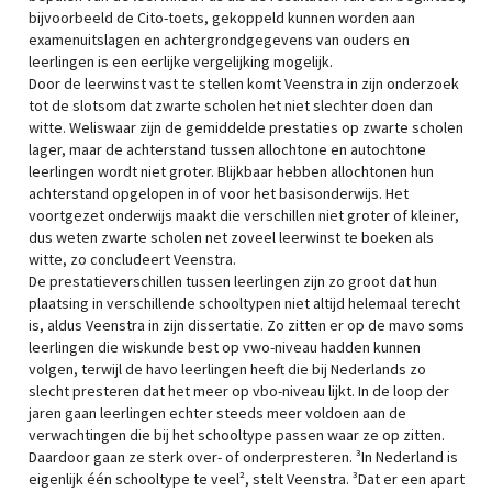
bijvoorbeeld de Cito-toets, gekoppeld kunnen worden aan
examenuitslagen en achtergrondgegevens van ouders en
leerlingen is een eerlijke vergelijking mogelijk.
Door de leerwinst vast te stellen komt Veenstra in zijn onderzoek
tot de slotsom dat zwarte scholen het niet slechter doen dan
witte. Weliswaar zijn de gemiddelde prestaties op zwarte scholen
lager, maar de achterstand tussen allochtone en autochtone
leerlingen wordt niet groter. Blijkbaar hebben allochtonen hun
achterstand opgelopen in of voor het basisonderwijs. Het
voortgezet onderwijs maakt die verschillen niet groter of kleiner,
dus weten zwarte scholen net zoveel leerwinst te boeken als
witte, zo concludeert Veenstra.
De prestatieverschillen tussen leerlingen zijn zo groot dat hun
plaatsing in verschillende schooltypen niet altijd helemaal terecht
is, aldus Veenstra in zijn dissertatie. Zo zitten er op de mavo soms
leerlingen die wiskunde best op vwo-niveau hadden kunnen
volgen, terwijl de havo leerlingen heeft die bij Nederlands zo
slecht presteren dat het meer op vbo-niveau lijkt. In de loop der
jaren gaan leerlingen echter steeds meer voldoen aan de
verwachtingen die bij het schooltype passen waar ze op zitten.
Daardoor gaan ze sterk over- of onderpresteren. ³In Nederland is
eigenlijk één schooltype te veel², stelt Veenstra. ³Dat er een apart