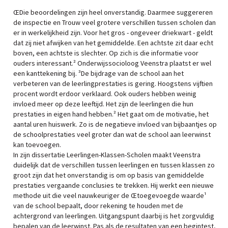
ŒDie beoordelingen zijn heel onverstandig. Daarmee suggereren
de inspectie en Trouw veel grotere verschillen tussen scholen dan
er in werkelijkheid zijn. Voor het gros - ongeveer driekwart - geldt
dat zij niet afwijken van het gemiddelde. Een achtste zit daar echt
boven, een achtste is slechter. Op zich is die informatie voor
ouders interessant.² Onderwijssocioloog Veenstra plaatst er wel
een kanttekening bij. ³De bijdrage van de school aan het
verbeteren van de leerlingprestaties is gering. Hoogstens vijftien
procent wordt erdoor verklaard. Ook ouders hebben weinig
invloed meer op deze leeftijd. Het zijn de leerlingen die hun
prestaties in eigen hand hebben.² Het gaat om de motivatie, het
aantal uren huiswerk. Zo is de negatieve invloed van bijbaantjes op
de schoolprestaties veel groter dan wat de school aan leerwinst
kan toevoegen.
In zijn dissertatie Leerlingen-Klassen-Scholen maakt Veenstra
duidelijk dat de verschillen tussen leerlingen en tussen klassen zo
groot zijn dat het onverstandig is om op basis van gemiddelde
prestaties vergaande conclusies te trekken. Hij werkt een nieuwe
methode uit die veel nauwkeuriger de Œtoegevoegde waarde¹
van de school bepaalt, door rekening te houden met de
achtergrond van leerlingen. Uitgangspunt daarbij is het zorgvuldig
bepalen van de leerwinst. Pas als de resultaten van een begintest,