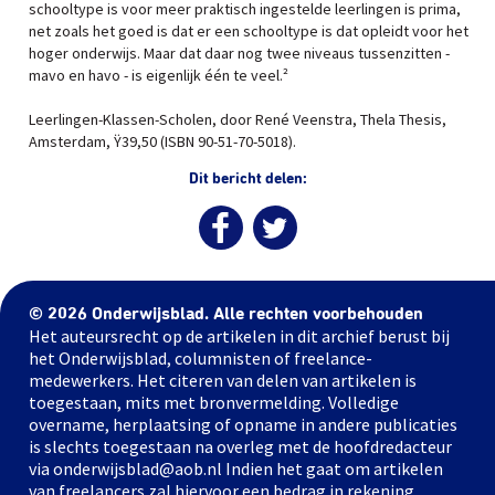
schooltype is voor meer praktisch ingestelde leerlingen is prima,
net zoals het goed is dat er een schooltype is dat opleidt voor het
hoger onderwijs. Maar dat daar nog twee niveaus tussenzitten -
mavo en havo - is eigenlijk één te veel.²
Leerlingen-Klassen-Scholen, door René Veenstra, Thela Thesis,
Amsterdam, Ÿ39,50 (ISBN 90-51-70-5018).
Dit bericht delen:
© 2026 Onderwijsblad. Alle rechten voorbehouden
Het auteursrecht op de artikelen in dit archief berust bij
het Onderwijsblad, columnisten of freelance-
medewerkers. Het citeren van delen van artikelen is
toegestaan, mits met bronvermelding. Volledige
overname, herplaatsing of opname in andere publicaties
is slechts toegestaan na overleg met de hoofdredacteur
via onderwijsblad@aob.nl Indien het gaat om artikelen
van freelancers zal hiervoor een bedrag in rekening