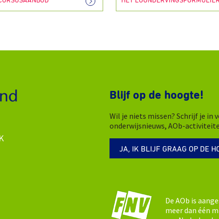
 CURSUSAANBOD
HET LOONDERVINGSFORMULIE
Blijf op de hoogte!
Wil je niets missen? Schrijf je i
onderwijsnieuws, AOb-activiteit
K
JA, IK BLIJF GRAAG OP DE H
De AOb is aange
meer dan één mi