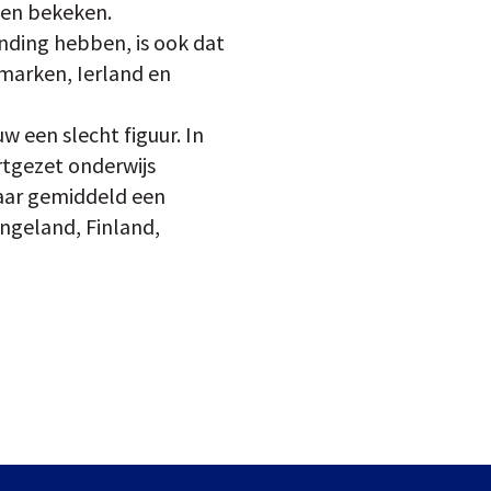
rden bekeken.
nding hebben, is ook dat
marken, Ierland en
 een slecht figuur. In
rtgezet onderwijs
aar gemiddeld een
Engeland, Finland,