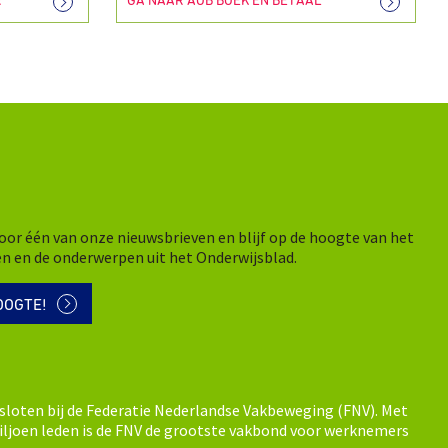
R
GA NAAR AOB BOEK EN BETAAL
n voor één van onze nieuwsbrieven en blijf op de hoogte van het
en en de onderwerpen uit het Onderwijsblad.
OOGTE!
sloten bij de Federatie Nederlandse Vakbeweging (FNV). Met
ljoen leden is de FNV de grootste vakbond voor werknemers