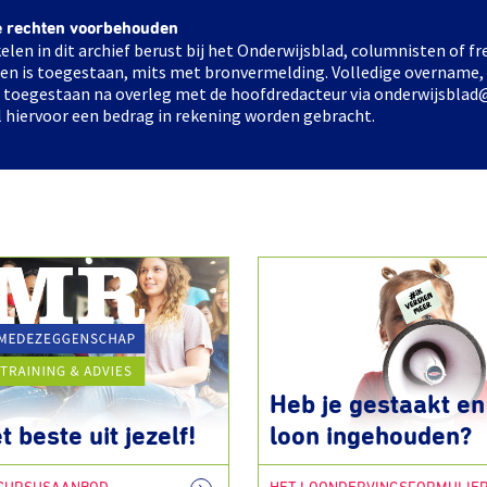
e rechten voorbehouden
elen in dit archief berust bij het Onderwijsblad, columnisten of 
elen is toegestaan, mits met bronvermelding. Volledige overname,
ts toegestaan na overleg met de hoofdredacteur via onderwijsblad
l hiervoor een bedrag in rekening worden gebracht.
Heb je gestaakt en 
t beste uit jezelf!
loon ingehouden?