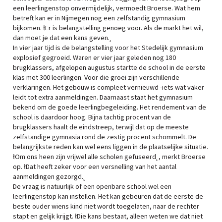
een leerlingenstop onvermijdelijk, vermoedt Broerse. Wat hem
betreft kan er in Nijmegen nog een zelfstandig gymnasium
bijkomen. łEr is belangstelling genoeg voor. Als de markt het wil,
dan moet je dat een kans geven.˛
In vier jaar tijd is de belangstelling voor het Stedelijk gymnasium
explosief gegroeid. Waren er vier jaar geleden nog 180
brugklassers, afgelopen augustus startte de school in de eerste
klas met 300 leerlingen. Voor die groei zijn verschillende
verklaringen. Het gebouw is compleet vernieuwd -iets wat vaker
leidt tot extra aanmeldingen. Daarnaast staat het gymnasium
bekend om de goede leerlingbegeleiding. Het rendement van de
school is daardoor hoog. Bijna tachtig procent van de
brugklassers haalt de eindstreep, terwijl dat op de meeste
zelfstandige gymnasia rond de zestig procent schommelt. De
belangrijkste reden kan wel eens liggen in de plaatselijke situatie.
łOm ons heen zijn vrijwel alle scholen gefuseerd˛, merkt Broerse
op. łDat heeft zeker voor een versnelling van het aantal
aanmeldingen gezorgd.˛
De vraag is natuurlijk of een openbare school wel een
leerlingenstop kan instellen. Het kan gebeuren dat de eerste de
beste ouder wiens kind niet wordt toegelaten, naar de rechter
stapt en gelijk krijgt. łDie kans bestaat, alleen weten we dat niet