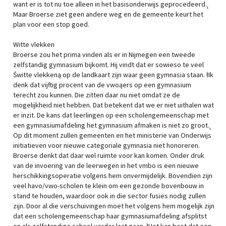
want er is tot nu toe alleen in het basisonderwijs geprocedeerd.˛
Maar Broerse ziet geen andere weg en de gemeente keurt het
plan voor een stop goed.
Witte vlekken
Broerse zou het prima vinden als er in Nijmegen een tweede
zelfstandig gymnasium bijkomt. Hij vindt dat er sowieso te veel
Świtte vlekkeną op de landkaart zijn waar geen gymnasia staan. łIk
denk dat vijftig procent van de vwoąers op een gymnasium
terecht zou kunnen. Die zitten daar nu niet omdat ze de
mogelijkheid niet hebben. Dat betekent dat we er niet uithalen wat
er inzit. De kans dat leerlingen op een scholengemeenschap met
een gymnasiumafdeling het gymnasium afmaken is niet zo groot.˛
Op dit moment zullen gemeenten en het ministerie van Onderwijs
initiatieven voor nieuwe categoriale gymnasia niet honoreren.
Broerse denkt dat daar wel ruimte voor kan komen. Onder druk
van de invoering van de leerwegen in het vmbo is een nieuwe
herschikkingsoperatie volgens hem onvermijdelijk. Bovendien zijn
veel havo/vwo-scholen te klein om een gezonde bovenbouw in
stand te houden, waardoor ook in die sector fusies nodig zullen
zijn. Door al die verschuivingen moet het volgens hem mogelijk zijn
dat een scholengemeenschap haar gymnasiumafdeling afsplitst