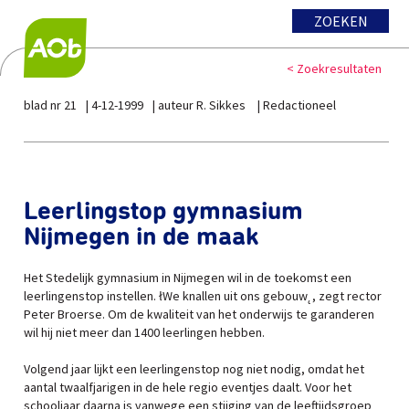
ZOEKEN
< Zoekresultaten
blad nr 21
4-12-1999
auteur R. Sikkes
Redactioneel
Leerlingstop gymnasium
Nijmegen in de maak
Het Stedelijk gymnasium in Nijmegen wil in de toekomst een
leerlingenstop instellen. łWe knallen uit ons gebouw˛, zegt rector
Peter Broerse. Om de kwaliteit van het onderwijs te garanderen
wil hij niet meer dan 1400 leerlingen hebben.
Volgend jaar lijkt een leerlingenstop nog niet nodig, omdat het
aantal twaalfjarigen in de hele regio eventjes daalt. Voor het
schooljaar daarna is vanwege een stijging van de leeftijdsgroep