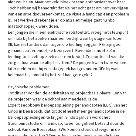
niet zou halen. Maar het veld bleek razend enthousiast over haar.
Toch hebben wij benadrukt dat als het echt gaat om het verkrijgen
van een arbeidsovereenkomst, de visuele handicap een probleem
is. Het werkveld rekent je er op af.2 Het meisje gaat nu hbo
maatschappelijk werk doen.
Een jongen die in een elektrische rolstoel zit, vroeg het steunpunt
om hulp bij het zoeken naar een bedrijf waar hij stage kon lopen.
3Ik kan niet anders dan tegen die leerling zeggen: REr zijn geen
gehandicapt-vriendelijke bedrijven1. Bovendien moet zo1n
leerling toch zelf op zoek naar een bedrijf. Ze moeten af van die
zorgcultuur waar ze altijd in zitten.2 De jongen kwam twee weken
later melden dat hij een stageplek had gevonden. 3En hij was
helemaal blij, omdat hij het zelf had geregeld.2
Psychische problemen
Tot dit jaar vonden de activiteiten op projectbasis plaats. Een van
de projecten waar de school aan meedeed, is de
Expertiseopbouw beroepsopleiding gehandicapten (EBG) van het
Cinop in Den Bosch, dat tot doel heeft meer gehandicapten in de
beroepsopleidingen te krijgen. Sinds 1 januari wordt het
Steunpunt studie en handicap, twee fte, geheel betaald door de
school. Van den Bersselaar: 3We komen steeds steviger in de
organisatie te zitten.2 Onderdeel van het werk is voorlichting