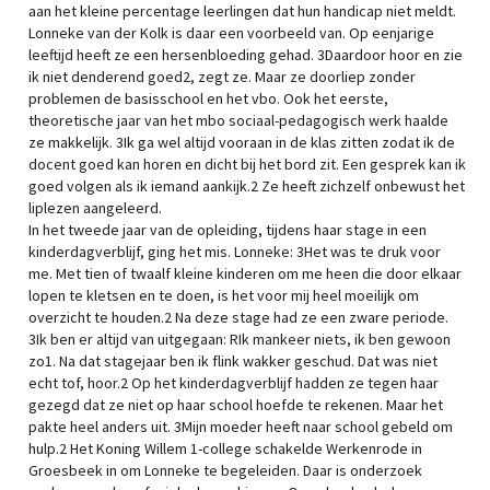
aan het kleine percentage leerlingen dat hun handicap niet meldt.
Lonneke van der Kolk is daar een voorbeeld van. Op eenjarige
leeftijd heeft ze een hersenbloeding gehad. 3Daardoor hoor en zie
ik niet denderend goed2, zegt ze. Maar ze doorliep zonder
problemen de basisschool en het vbo. Ook het eerste,
theoretische jaar van het mbo sociaal-pedagogisch werk haalde
ze makkelijk. 3Ik ga wel altijd vooraan in de klas zitten zodat ik de
docent goed kan horen en dicht bij het bord zit. Een gesprek kan ik
goed volgen als ik iemand aankijk.2 Ze heeft zichzelf onbewust het
liplezen aangeleerd.
In het tweede jaar van de opleiding, tijdens haar stage in een
kinderdagverblijf, ging het mis. Lonneke: 3Het was te druk voor
me. Met tien of twaalf kleine kinderen om me heen die door elkaar
lopen te kletsen en te doen, is het voor mij heel moeilijk om
overzicht te houden.2 Na deze stage had ze een zware periode.
3Ik ben er altijd van uitgegaan: RIk mankeer niets, ik ben gewoon
zo1. Na dat stagejaar ben ik flink wakker geschud. Dat was niet
echt tof, hoor.2 Op het kinderdagverblijf hadden ze tegen haar
gezegd dat ze niet op haar school hoefde te rekenen. Maar het
pakte heel anders uit. 3Mijn moeder heeft naar school gebeld om
hulp.2 Het Koning Willem 1-college schakelde Werkenrode in
Groesbeek in om Lonneke te begeleiden. Daar is onderzoek