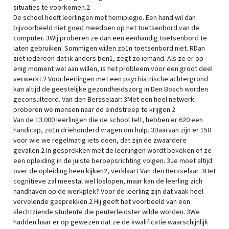
situaties te voorkomen.2
De school heeft leerlingen met hemiplegie. Een hand wil dan
bijvoorbeeld niet goed meedoen op het toetsenbord van de
computer. 3Wij proberen ze dan een eenhandig toetsenbord te
laten gebruiken. Sommigen willen zo1n toetsenbord niet. RDan
ziet iedereen dat ik anders ben1, zegt zo iemand. Als ze er op
enig moment wel aan willen, is het probleem voor een groot deel
verwerkt.2 Voor leerlingen met een psychiatrische achtergrond
kan altijd de geestelijke gezondheidszorg in Den Bosch worden
geconsulteerd. Van den Bersselaar: 3Met een heel netwerk
proberen we mensen naar de eindstreep te krijgen.2
Van de 13.000 leerlingen die de school telt, hebben er 620 een
handicap, zo1n driehonderd vragen om hulp. 3Daarvan zijn er 150
voor wie we regelmatig iets doen, dat zijn de zwaardere
gevallen.2 In gesprekken met de leerlingen wordt bekeken of ze
een opleiding in de juiste beroepsrichting volgen. 3Je moet altijd
over de opleiding heen kijken2, verklaart Van den Bersselaar. 3Het
cognitieve zal meestal wel loslopen, maar kan de leerling zich
handhaven op de werkplek? Voor de leerling zijn dat vaak heel
vervelende gesprekken.2 Hij geeft het voorbeeld van een
slechtziende studente die peuterleidster wilde worden. 3We
hadden haar er op gewezen dat ze de kwalificatie waarschijnlijk