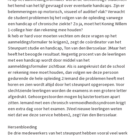
het hemd van het lijf gevraagd over eventuele handicaps. Zijn er
belemmeringen op motorisch, visueel of auditief vlak? Verwacht
de student problemen bij het volgen van de opleiding vanwege
een handicap of chronische ziekte? Zo ja, moet het Koning Willem
1-college hier dan rekening mee houden?
Ik heb er hard voor moeten vechten om deze vragen op het
aanmeldingsformulier te krijgen2, zegt de coördinator van het
Steunpunt studie en handicap, Ton van den Bersselaar. 3Maar het
heeft het beoogde resultaat. Negentig procent van de leerlingen
met een handicap wordt door middel van het
aanmeldingsformulier zichtbaar. Als is aangekruist dat de school
er rekening mee moet houden, dan volgen we deze persoon
gedurende de hele opleiding.2 Iemand die problemen heeft met
horen en zien wordt altijd door het steunpunt opgeroepen. Voor
slechtziende leerlingen worden de examens in een grotere letter
afgedrukt. Gehoorgestoorden mogen bij luistertoetsen apart
zitten. Iemand met een chronisch vermoeidheidssyndroom krijgt
een extra dag voor het examen. 3Veel nieuwe leerlingen weten
niet dat we deze service hebben2, zegt Van den Bersselaar.
Hersenbloeding
De drie medewerkers van het steunpunt hebben vooral veel werk