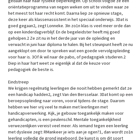
gedaan naar haar fysieke beperkingen. Op school volgde ze een
oriëntatieprogramma van negen weken om uit te vinden waar ze
het meest tot haar recht komt. Daarna liep ze opnieuw stage,
deze keer als klassenassistent in het speciaal onderwijs. 3Dat is
goed gegaan2, zegt Lonneke. 3In zo1n klas is veel meer orde dan
op een kinderdagverblijf. En de begeleidster heeft mij goed
geholpen.2 Ze zit nu in het derde jaar van de opleiding en
verwacht in juni haar diploma te halen. Bij het steunpunt heeft ze nu
aangeklopt om door te spreken wat een goede vervolgopleiding
voor haar is. 3Of ik wil naar de pabo, of pedagogiek studeren.2
Diep in haar hart weet ze eigenlijk al dat de keuze voor
pedagogiek de beste is.
Eindstreep
We krijgen regelmatig leerlingen die nooit hebben gemerkt dat ze
een handicap hadden2, zegt Van den Bersselaar. 3Dat komt op een
beroepsopleiding naar voren, vooral tijdens de stage. Daarom
hebben we hier vrij veel te maken met leerlingen met
handicapverwerking. Kijk, je gebouw toegankelijk maken voor
gehandicapten, is een peulenschil. Mentale toegankelijkheid
verwezenlijken vereist veel meer. Als iemand tegen een leerling
met dyslexie zegt: RMankeer je iets aan je ogen?1, dan wordt zo1n
leerling volledig de grond ingeboord. De kunst is om dit soort