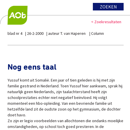
ZOEKEN
< Zoekresultaten
blad nr 4
26-2-2000
auteur T. van Haperen
Column
Nog eens taal
Yussuf komt uit Somalië. Een jaar of tien geleden is hij met zijn
familie gestrand in Nederland. Toen Yussuf hier aankwam, sprak hij
natuurlijk geen Nederlands, zijn taalachterstand heeft zijn
schoolprestaties echter niet negatief beïnvloed. Hij volgt
momenteel een hbo-opleiding. Van een bevriende familie uit
hetzelfde land zit de oudste zoon op het gymnasium, de dochter
doet havo.
Zo zijn er legio voorbeelden van allochtonen die ondanks moeilijke
omstandigheden, op school toch goed presteren. In de