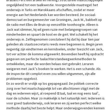
Brabant Pers een artikel en verengt structurele maatschappelijke
ongelijkheid tot een taalkwestie. Voorgestelde maatregel: het
onderwijs in Turks en Marokkaans afschaffen, zodat er meer
energie aan het Nederlands kan worden besteed. De sociaal-
democraat en burgemeester van Groningen, Jack W., babbelt op
de radio met Elles de Bruin op eenzelfde toonhoogte. Alleen is
Jack wat slimmer, hij wil geen ruzie met belangengroepen van
minderheden en spaart de kool en de geit. Wel schakelt hij het
onderwijs in. Zelfingenomen constateert hij dat hij daar tien jaar
geleden als staatssecretaris reeds mee begonnen is. Begin jaren
negentig zijn eindtermen en kerndoelen, onder toezicht van Jack,
tot ver achter de komma uitgewerkt. Bovendien heeft hij opdracht
gegeven om perfecte taalachterstandwegwerkmethoden te
ontwikkelen, maar die worden helaas niet gebruikt. Leraren
weigeren met Jack¹s boeken te werken. Het is een schande. Als
de inspectie dit complot even zou willen uitgummen, zijn alle
problemen opgelost.
En zo wordt er vrolijk op los gepapegaaid. De politiek correcte
zorg over het maatschappelijk lot van allochtonen stijgt met de
dag en iedereen wijst, al roepend Œtaal, taal en nog eens taal¹,
naar de scholen. Maar zo makkelijk is het natuurlijk niet. Iedereen is
voor goed taalonderwijs, ook leraren en zij weten perfect welke
methode daarbij het beste helpt. Maar onderwijsgevenden kennen