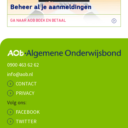
Beheer al je aanmeldingen
GA NAAR AOB BOEK EN BETAAL
0900 463 62 62
info@aob.nl
CONTACT
PRIVACY
Volg ons:
FACEBOOK
TWITTER