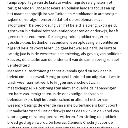
ramprapportage van de laatste weken zijn deze signalen niet
terug te vinden. Onderzoekers en opinion leaders focussen op
het maatschappelijk lot van Turken en Marokkanen in armoedige
wijken en veralgemeniseren dat tot de problematiek van
allochtonen. De beoordeling van het beleid is streng. Extra geld,
gestoken in criminaliteitspreventieprojecten en onderwijs, heeft
geen enkel rendement. De aangesproken politici reageren
geschrokken, bedenken razendsnel een oplossing en ventileren
hijgend beleidsvoorstellen. Zo gaat het wel erg hard. De laatste
twintig jaar is in de westerse samenleving, als gevolg van politieke
keuzes, de situatie aan de onderkant van de samenleving relatief
verslechterd.
Met arme autochtonen gaat het evenmin goed en ook daar is
beleid niet succesvol. Menig project bedoeld om uitgekotst white
trash weer aan het werk te krijgen onderscheidt zich in
maatschappelijke opbrengsten niet van overheidsinspanningen
ten bate van immigranten. In de eenvoudige analyse van
beleidsmakers blijft het onderscheid in afkomst echter van
wezenlijk belang: de ellende van arme buitenlanders komt voort
uit taalachterstand. Het onderwijs moet deze kink in de kabel van
vooruitgang en voorspoed verwijderen. Een stelling die politiek
breed gedragen wordt. De liberaal Clemens C. schrijft voor de