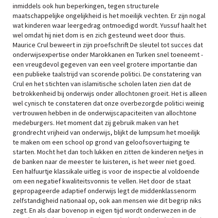
inmiddels ook hun beperkingen, tegen structurele
maatschappelijke ongelijkheid is het moeilijk vechten. Er zijn nogal
wat kinderen waar leergedrag ontmoedigd wordt. Yussuf haalt het
wel omdat hij niet dom is en zich gesteund weet door thuis.
Maurice Crul beweert in zijn proefschrift De sleutel tot succes dat
onderwijsexpertise onder Marokkanen en Turken snel toeneemt ­
een vreugdevol gegeven van een veel grotere importantie dan
een publieke taalstrijd van scorende politici. De constatering van
Crul en het stichten van islamitische scholen laten zien dat de
betrokkenheid bij onderwijs onder allochtonen groeit. Het is alleen
wel cynisch te constateren dat onze overbezorgde politici weinig
vertrouwen hebben in de onderwijscapaciteiten van allochtone
medeburgers. Het moment dat zij gebruik maken van het
grondrecht vrijheid van onderwijs, blijkt de lumpsum het moeilijk
te maken om een school op grond van geloofsovertuiging te
starten. Mocht het dan toch lukken en zitten de kinderen netjes in
de banken naar de meester te luisteren, is het weer niet goed.
Een halfuurtje klassikale uitleg is voor de inspectie al voldoende
om een negatief kwaliteitsvonnis te vellen. Het door de staat
gepropageerde adaptief onderwijs legt de middenklassenorm
zelfstandigheid nationaal op, ook aan mensen wie dit begrip niks
zegt. En als daar bovenop in eigen tijd wordt onderwezen in de