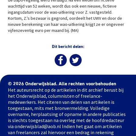
de bapo-regeling werd verlaagd. Na een wederom fictieve
wachttijd van 52 weken, wordt dus ook een nieuwe, fictieve
ingangsdatum voor de wao-uitkering voor Z. vastgesteld.
Kortom, Z.'s bezwaar is gegrond, oordeelt het UWV en door de
nieuwe berekening van haar wao-uitkering krijgt ze er ongeveer
vijfenzeventig euro per maand bij. (MA)
Dit bericht delen:
© 2026 Onderwijsblad. Alle rechten voorbehouden
Het auteursrecht op de artikelen in dit archief berust bij
het Onderwijsblad, columnisten of freelance-
medewerkers. Het citeren van delen van artikelen is
toegestaan, mits met bronvermelding. Volledige
overname, herplaatsing of opname in andere publicaties
is slechts toegestaan na overleg met de hoofdredacteur
via onderwijsblad@aob.nl Indien het gaat om artikelen
van freelancers zal hiervoor een bedrag in rekening