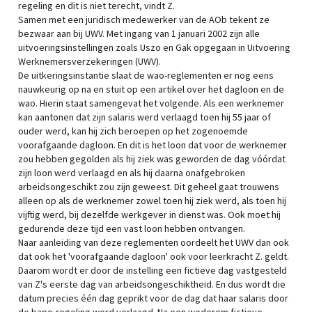
regeling en dit is niet terecht, vindt Z.
Samen met een juridisch medewerker van de AOb tekent ze
bezwaar aan bij UWV. Met ingang van 1 januari 2002 zijn alle
uitvoeringsinstellingen zoals Uszo en Gak opgegaan in Uitvoering
Werknemersverzekeringen (UWV).
De uitkeringsinstantie slaat de wao-reglementen er nog eens
nauwkeurig op na en stuit op een artikel over het dagloon en de
wao. Hierin staat samengevat het volgende. Als een werknemer
kan aantonen dat zijn salaris werd verlaagd toen hij 55 jaar of
ouder werd, kan hij zich beroepen op het zogenoemde
voorafgaande dagloon. En dit is het loon dat voor de werknemer
zou hebben gegolden als hij ziek was geworden de dag vóórdat
zijn loon werd verlaagd en als hij daarna onafgebroken
arbeidsongeschikt zou zijn geweest. Dit geheel gaat trouwens
alleen op als de werknemer zowel toen hij ziek werd, als toen hij
vijftig werd, bij dezelfde werkgever in dienst was. Ook moet hij
gedurende deze tijd een vast loon hebben ontvangen.
Naar aanleiding van deze reglementen oordeelt het UWV dan ook
dat ook het 'voorafgaande dagloon' ook voor leerkracht Z. geldt.
Daarom wordt er door de instelling een fictieve dag vastgesteld
van Z's eerste dag van arbeidsongeschiktheid. En dus wordt die
datum precies één dag geprikt voor de dag dat haar salaris door