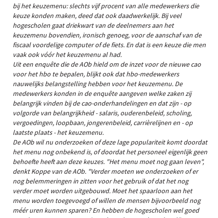
bij het keuzemenu: slechts vijf procent van alle medewerkers die
keuze konden maken, deed dat ook daadwerkelijk. Bij veel
hogescholen gaat driekwart van de deelnemers aan het
keuzemenu bovendien, ironisch genoeg, voor de aanschaf van de
fiscaal voordelige computer of de fiets. En dat is een keuze die men
vaak ook vóór het keuzemenu al had.
Uit een enquête die de AOb hield om de inzet voor de nieuwe cao
voor het hbo te bepalen, blijkt ook dat hbo-medewerkers
nauwelijks belangstelling hebben voor het keuzemenu. De
medewerkers konden in de enquête aangeven welke zaken zij
belangrijk vinden bij de cao-onderhandelingen en dat zijn - op
volgorde van belangrijkheid - salaris, ouderenbeleid, scholing,
vergoedingen, loopbaan, jongerenbeleid, carrièrelijnen en - op
laatste plaats - het keuzemenu.
De AOb wil nu onderzoeken of deze lage populariteit komt doordat
het menu nog onbekend is, of doordat het personeel eigenlijk geen
behoefte heeft aan deze keuzes. "Het menu moet nog gaan leven",
denkt Koppe van de AOb. "Verder moeten we onderzoeken of er
nog belemmeringen in zitten voor het gebruik of dat het nog
verder moet worden uitgebouwd. Moet het spaarloon aan het
menu worden toegevoegd of willen de mensen bijvoorbeeld nog
méér uren kunnen sparen? En hebben de hogescholen wel goed