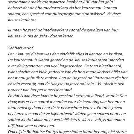
secundaire arbeidsvoorwaarden heeft het ABP, dat het geld
beheert dat de hbo-medewerkers via het keuzemenu kunnen
sparen, een speciaal computerprogramma ontwikkeld. Via deze
keuzesimulator
kunnen hogeschoolmedewerkers vooraf de gevolgen van hun
keuzes - in tijd en geld - doorrekenen.
Sabbatsverlof
Per 1 januari dit jaar was dan eindelijk alles in kannen en kruiken.
De keuzemenu's waren gereed en de 'keuzesimulatoren' snorden
over de intranetten van veel hogescholen. En toen bleef het stil,
want slechts een klein gedeelte van de hbo-medewerkers blijkt van
het menu gebruik te maken. Aan de Hogeschool Rotterdam zijn het
er zo'n zeventig, aan de Haagse Hogeschool zo'n 135 - slechts tien
procent van het personeelsbestand.
En dat is aan deze laatste hogeschool extra opvallend, want in Den
Haag was er een aantal maanden voor de invoering van het menu
onderzoek gedaan naar de te verwachten keuzes. En toen gaven
veel mensen aan dat ze bijvoorbeeld wilden gaan sparen voor een
sabbatsverlof. Maar nu er werkelijk iets te kiezen valt, is dat animo
blijkbaar weer verdwenen.
Ook bij de Brabantse Fontys hogescholen loopt het nog niet storm