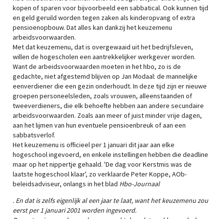
kopen of sparen voor bijvoorbeeld een sabbatical. Ook kunnen tijd
en geld geruild worden tegen zaken als kinderopvang of extra
pensioenopbouw. Dat alles kan dankzij het keuzemenu
arbeidsvoorwaarden.
Met dat keuzemenu, dat is overgewaaid uit het bedrijfsleven,
willen de hogescholen een aantrekkelijker werkgever worden.
Want de arbeidsvoorwaarden moeten in het hbo, zo is de
gedachte, niet afgestemd blijven op Jan Modaal: de mannelijke
eenverdiener die een gezin onderhoudt. In deze tijd zijn er nieuwe
groepen personeelsleden, zoals vrouwen, alleenstaanden of
tweeverdieners, die elk behoefte hebben aan andere secundaire
arbeidsvoorwaarden. Zoals aan meer of juist minder vrije dagen,
aan het lijmen van hun eventuele pensioenbreuk of aan een
sabbatsverlof.
Het keuzemenu is officieel per 1 januari dit jaar aan elke
hogeschool ingevoerd, en enkele instellingen hebben die deadline
maar op het nippertje gehaald. 'De dag voor Kerstmis was de
laatste hogeschool klaar', zo verklaarde Peter Koppe, AOb-
beleidsadviseur, onlangs in het blad
Hbo-Journaal
. En dat is zelfs eigenlijk al een jaar te laat, want het keuzemenu zou
eerst per 1 januari 2001 worden ingevoerd.