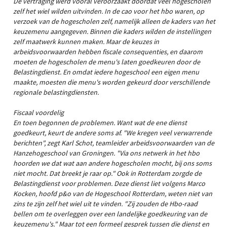
De vertraging werd vooral veroorzaakt doordat veel hogescholen
zelf het wiel wilden uitvinden. In de cao voor het hbo waren, op
verzoek van de hogescholen zelf, namelijk alleen de kaders van het
keuzemenu aangegeven. Binnen die kaders wilden de instellingen
zelf maatwerk kunnen maken. Maar de keuzes in
arbeidsvoorwaarden hebben fiscale consequenties, en daarom
moeten de hogescholen de menu's laten goedkeuren door de
Belastingdienst. En omdat iedere hogeschool een eigen menu
maakte, moesten die menu's worden gekeurd door verschillende
regionale belastingdiensten.
Fiscaal voordelig
En toen begonnen de problemen. Want wat de ene dienst
goedkeurt, keurt de andere soms af. "We kregen veel verwarrende
berichten", zegt Karl Schot, teamleider arbeidsvoorwaarden van de
Hanzehogeschool van Groningen. "Via ons netwerk in het hbo
hoorden we dat wat aan andere hogescholen mocht, bij ons soms
niet mocht. Dat breekt je raar op." Ook in Rotterdam zorgde de
Belastingdienst voor problemen. Deze dienst liet volgens Marco
Kocken, hoofd p&o van de Hogeschool Rotterdam, weten niet van
zins te zijn zelf het wiel uit te vinden. "Zij zouden de Hbo-raad
bellen om te overleggen over een landelijke goedkeuring van de
keuzemenu's." Maar tot een formeel gesprek tussen die dienst en