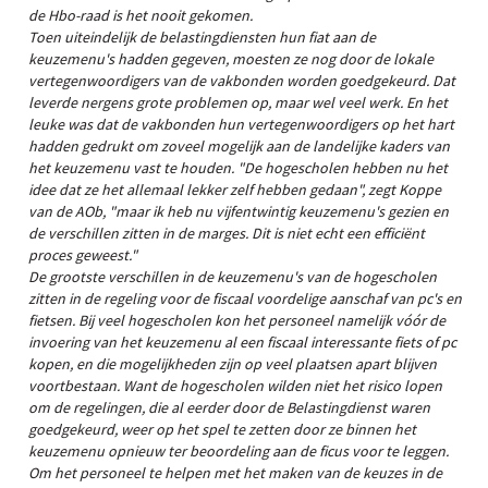
de Hbo-raad is het nooit gekomen.
Toen uiteindelijk de belastingdiensten hun fiat aan de
keuzemenu's hadden gegeven, moesten ze nog door de lokale
vertegenwoordigers van de vakbonden worden goedgekeurd. Dat
leverde nergens grote problemen op, maar wel veel werk. En het
leuke was dat de vakbonden hun vertegenwoordigers op het hart
hadden gedrukt om zoveel mogelijk aan de landelijke kaders van
het keuzemenu vast te houden. "De hogescholen hebben nu het
idee dat ze het allemaal lekker zelf hebben gedaan", zegt Koppe
van de AOb, "maar ik heb nu vijfentwintig keuzemenu's gezien en
de verschillen zitten in de marges. Dit is niet echt een efficiënt
proces geweest."
De grootste verschillen in de keuzemenu's van de hogescholen
zitten in de regeling voor de fiscaal voordelige aanschaf van pc's en
fietsen. Bij veel hogescholen kon het personeel namelijk vóór de
invoering van het keuzemenu al een fiscaal interessante fiets of pc
kopen, en die mogelijkheden zijn op veel plaatsen apart blijven
voortbestaan. Want de hogescholen wilden niet het risico lopen
om de regelingen, die al eerder door de Belastingdienst waren
goedgekeurd, weer op het spel te zetten door ze binnen het
keuzemenu opnieuw ter beoordeling aan de ficus voor te leggen.
Om het personeel te helpen met het maken van de keuzes in de