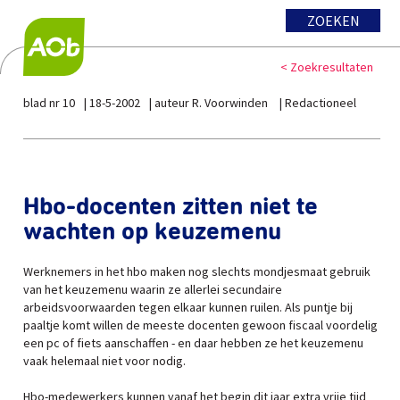
ZOEKEN
< Zoekresultaten
blad nr 10
18-5-2002
auteur R. Voorwinden
Redactioneel
Hbo-docenten zitten niet te
wachten op keuzemenu
Werknemers in het hbo maken nog slechts mondjesmaat gebruik
van het keuzemenu waarin ze allerlei secundaire
arbeidsvoorwaarden tegen elkaar kunnen ruilen. Als puntje bij
paaltje komt willen de meeste docenten gewoon fiscaal voordelig
een pc of fiets aanschaffen - en daar hebben ze het keuzemenu
vaak helemaal niet voor nodig.
Hbo-medewerkers kunnen vanaf het begin dit jaar extra vrije tijd