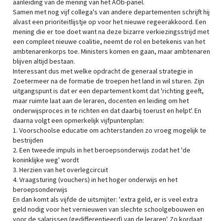
aanleiding van de mening van het AOb-panel.
Samen met nog vijf collega's van andere departementen schrijft hij
alvast een prioriteitlijstje op voor het nieuwe regeerakkoord. Een
mening die er toe doet want na deze bizarre verkiezingsstrijd met
een compleet nieuwe coalitie, neemt de rol en betekenis van het
ambtenarenkorps toe. Ministers komen en gaan, maar ambtenaren
blijven altijd bestaan.
Interessant dus met welke opdracht de generaal strategie in
Zoetermeer na de formatie de troepen het land in wil sturen. Zijn
uitgangspunt is dat er een departement komt dat 'richting geeft,
maar ruimte laat aan de leraren, docenten en leiding om het
onderwijsproces in te richten en dat daarbij toerust en helpt'. En
daarna volgt een opmerkelijk vijfpuntenplan:
1. Voorschoolse educatie om achterstanden zo vroeg mogelijk te
bestrijden
2. Een tweede impuls in het beroepsonderwijs zodat het 'de
koninklijke weg' wordt
3. Herzien van het overlegcircuit
4. Vraagsturing (vouchers) in het hoger onderwijs en het
beroepsonderwijs
En dan komt als vijfde de uitsmijter: 'extra geld, er is veel extra
geld nodig voor het vernieuwen van slechte schoolgebouwen en
voor de salarissen (gedifferentieerd) van de leraren'. Zo kordaat