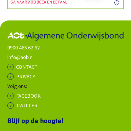
GA NAAR AOB BOEK EN BETAAL
0900 463 62 62
info@aob.nl
CONTACT
PRIVACY
Volg ons:
FACEBOOK
TWITTER
Blijf op de hoogte!