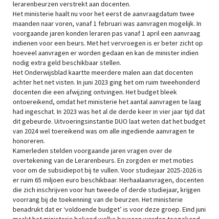
lerarenbeurzen verstrekt aan docenten.
Het ministerie haalt nu voor het eerst de aanvraagdatum twee
maanden naar voren, vanaf 1 februari was aanvragen mogelijk. In
voorgaande jaren konden leraren pas vanaf 1 april een aanvraag
indienen voor een beurs. Met het vervroegen is er beter zicht op
hoeveel aanvragen er worden gedaan en kan de minister indien
nodig extra geld beschikbaar stellen.
Het Onderwijsblad kaartte meerdere malen aan dat docenten
achter het net visten. In juni 2023 ging het om ruim tweehonderd
docenten die een afwijzing ontvingen. Het budget bleek
ontoereikend, omdat het ministerie het aantal aanvragen te laag
had ingeschat. In 2023 was het al de derde keer in vier jaar tijd dat
dit gebeurde. Uitvoeringsinstantie DUO laat weten dat het budget
van 2024 wel toereikend was om alle ingediende aanvragen te
honoreren.
Kamerleden stelden voorgaande jaren vragen over de
overtekening van de Lerarenbeurs. En zorgden er met moties
voor om de subsidiepot bij te vullen. Voor studiejaar 2025-2026 is
er ruim 65 miljoen euro beschikbaar. Herhaalaanvragen, docenten
die zich inschrijven voor hun tweede of derde studiejaar, krijgen
voorrang bij de toekenning van de beurzen. Het ministerie
benadrukt dat er ‘voldoende budget’ is voor deze groep. Eind juni