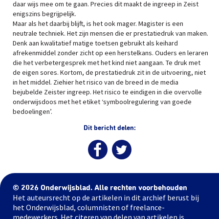
daar wijs mee om te gaan. Precies dit maakt de ingreep in Zeist
enigszins begrijpelijk.
Maar als het daarbij blijft, is het ook mager. Magister is een
neutrale techniek. Het zijn mensen die er prestatiedruk van maken.
Denk aan kwalitatief matige toetsen gebruikt als keihard
afrekenmiddel zonder zicht op een herstelkans. Ouders en leraren
die het verbetergesprek met het kind niet aangaan. Te druk met
de eigen sores. Kortom, de prestatiedruk zit in de uitvoering, niet
in het middel. Ziehier het risico van de breed in de media
bejubelde Zeister ingreep. Het risico te eindigen in die overvolle
onderwijsdoos met het etiket ‘symboolregulering van goede
bedoelingen’.
Dit bericht delen:
© 2026 Onderwijsblad. Alle rechten voorbehouden
Het auteursrecht op de artikelen in dit archief berust bij
het Onderwijsblad, columnisten of freelance-
medewerkers. Het citeren van delen van artikelen is