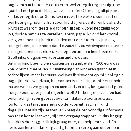
ongezien hun fouten te corrigeren. Wel vroeg ik regelmatig: Hoe
gaat het met je in de klas, wat zijn je cijfers? Het ging altijd goed.
En dus vroeg ik door. Soms kwam ik wat te weten, soms niet en
een keer ging het mis. Een zoon hield cijfers achter en bleef zitten.
Ik vroeg: waarom deed je dat nou? Hij zei: Ik vond het zielig voor
jou, durfde het niet te vertellen, sorry, papa. Ik vond het vooral
zielig voor hem. Hij heeft maanden met een steen in zijn maag
rondgelopen, in de hoop dat die vanzelf zou verdwijnen en stenen
in magen doen dat zelden. Ik sloeg een arm om hem heen en zei:
Geeft niks, dit gaan we voortaan anders doen.
Dat mijn kind bleef zitten kosten belastingbetaler 7500 euro daar
kon ik prima mee leven. Ontwikkeling van kinderen gaat niet in
rechte lijnen, maar in spurts. Wel was ik piswoest op mijn collega’s.
Dagelijks zien we elkaar, het contact is familiair, tot bij het urinoir
maken we flauwe grappen en niemand zei ooit, het gaat niet goed
met je zoon, weet je dat eigenlijk wel? Sterker, geen van hen had
ooit met mijn zoon gepraat over zijn dalende leerprestaties.
Kortom, ik zat met mijn neus op de voorruit, zag mijn kind
dagelijks, net als zijn leraren, en kreeg de broodnodige informatie
pas toen het te laat was, bij het overgangsrapport. En dus begrijp
ik ouders die zeggen: Ik kijk graag mee, dat helpt mijn kind. En ja,
het is aan leraren dat zorgvuldig te organiseren, aan ouders om