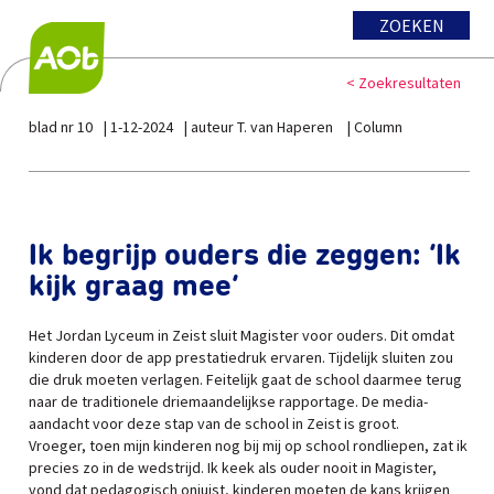
ZOEKEN
< Zoekresultaten
blad nr 10
1-12-2024
auteur T. van Haperen
Column
Ik begrijp ouders die zeggen: ‘Ik
kijk graag mee’
Het Jordan Lyceum in Zeist sluit Magister voor ouders. Dit omdat
kinderen door de app prestatiedruk ervaren. Tijdelijk sluiten zou
die druk moeten verlagen. Feitelijk gaat de school daarmee terug
naar de traditionele driemaandelijkse rapportage. De media-
aandacht voor deze stap van de school in Zeist is groot.
Vroeger, toen mijn kinderen nog bij mij op school rondliepen, zat ik
precies zo in de wedstrijd. Ik keek als ouder nooit in Magister,
vond dat pedagogisch onjuist, kinderen moeten de kans krijgen