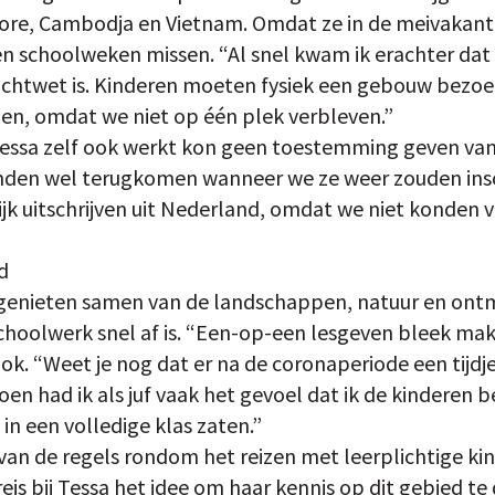
re, Cambodja en Vietnam. Omdat ze in de meivakanti
ien schoolweken missen. “Al snel kwam ik erachter dat
lichtwet is. Kinderen moeten fysiek een gebouw bezoe
en, omdat we niet op één plek verbleven.”
essa zelf ook werkt kon geen toestemming geven van
den wel terugkomen wanneer we ze weer zouden inschr
jk uitschrijven uit Nederland, omdat we niet konden 
d
Ze genieten samen van de landschappen, natuur en ont
hoolwerk snel af is. “Een-op-een lesgeven bleek makke
f ook. “Weet je nog dat er na de coronaperiode een tijdj
en had ik als juf vaak het gevoel dat ik de kinderen 
in een volledige klas zaten.”
an de regels rondom het reizen met leerplichtige ki
reis bij Tessa het idee om haar kennis op dit gebied te 