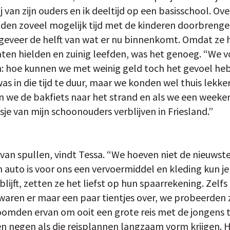
j van zijn ouders en ik deeltijd op een basisschool. Ov
den zoveel mogelijk tijd met de kinderen doorbrenge
geveer de helft van wat er nu binnenkomt. Omdat ze
aten hielden en zuinig leefden, was het genoeg. “We v
: hoe kunnen we met weinig geld toch het gevoel heb
as in die tijd te duur, maar we konden wel thuis lekk
we de bakfiets naar het strand en als we een weeke
je van mijn schoonouders verblijven in Friesland.”
 van spullen, vindt Tessa. “We hoeven niet de nieuwst
 auto is voor ons een vervoermiddel en kleding kun je
lijft, zetten ze het liefst op hun spaarrekening. Zelfs
 waren er maar een paar tientjes over, we probeerden 
roomden ervan om ooit een grote reis met de jongens 
n negen als die reisplannen langzaam vorm krijgen. He