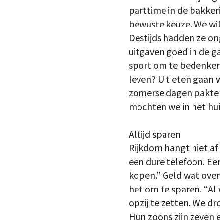
parttime in de bakkeri
bewuste keuze. We wil
Destijds hadden ze on
uitgaven goed in de g
sport om te bedenken
leven? Uit eten gaan w
zomerse dagen pakten 
mochten we in het huis
Altijd sparen
Rijkdom hangt niet af
een dure telefoon. Een
kopen.” Geld wat overb
het om te sparen. “Al
opzij te zetten. We d
Hun zoons zijn zeven e