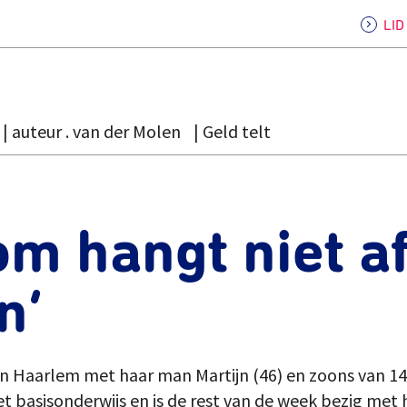
LI
auteur . van der Molen
Geld telt
om hangt niet a
n’
n Haarlem met haar man Martijn (46) en zoons van 14
het basisonderwijs en is de rest van de week bezig me