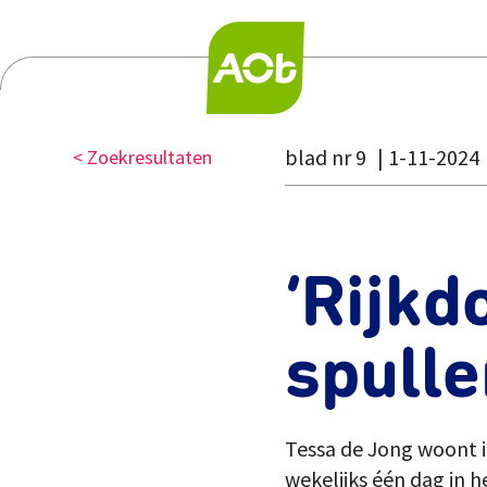
blad nr 9
1-11-2024
< Zoekresultaten
‘Rijkd
spulle
Tessa de Jong woont i
wekelijks één dag in 