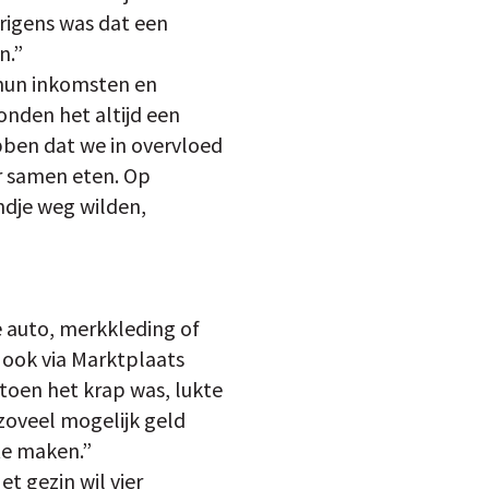
erigens was dat een
n.”
 hun inkomsten en
onden het altijd een
ben dat we in overvloed
er samen eten. Op
ndje weg wilden,
e auto, merkkleding of
 ook via Marktplaats
 toen het krap was, lukte
zoveel mogelijk geld
te maken.”
t gezin wil vier