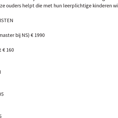
e ouders helpt die met hun leerplichtige kinderen wil
MSTEN
master bij NS) € 1990
 € 160
N
05
5