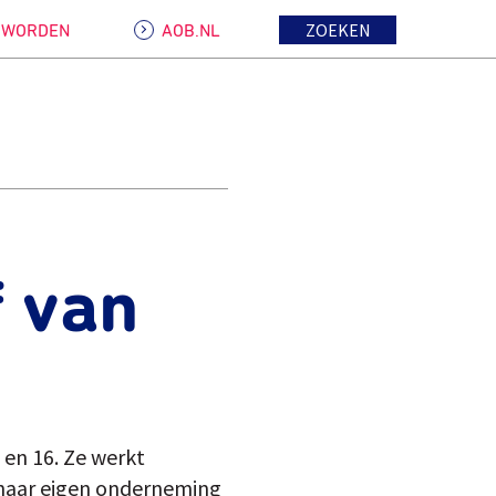
ZOEKEN
D WORDEN
AOB.NL
f van
 en 16. Ze werkt
t haar eigen onderneming