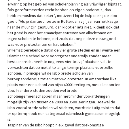
ervaring op het gebied van scholenplanning als vrijwilliger bijstaat.
³Als gereformeerden recht hebben op eigen onderwijs, dan
hebben moslims dat zeker², motiveert hij de hulp die hij de Isbo
geeft. ³Als je dan ziet hoe ze in Rotterdam vijf jaar van het kastje
naar de muur zijn gestuurd, dan klopt er iets niet. Ik denk ook dat
het goed is voor het emancipatiestreven van allochtonen om
eigen scholen te hebben, net zoals dat begin deze eeuw goed
was voor protestanten en katholieken.²
Willemsz berekende dat in de vier grote steden en in Twente een
islamitische school voor voortgezet onderwijs zonder meer
bestaansrecht heeft. In nog eens vier tot vijf plaatsen valt te
verwachten dat op niet al te lange termijn plaats is voor zulke
scholen. In principe wil de Isbo brede scholen van
beroepsonderwijs tot en met vwo opzetten. In Amsterdam lijkt
plaats voor een school van bijna 4000 leerlingen, met alle soorten
vbo. In andere steden zouden wel brede
scholengemeenschappen maar met minder vbo-afdelingen
mogelijk zijn van tussen de 2000 en 3500 leerlingen. Hoewel de
Isbo vooral brede scholen wil stichten, wordt niet uitgesloten dat
er op termijn ook een categoriaal islamitisch gymnasium mogelijk
is.
Taspinar van de Isbo hoopt in elk geval dat toekomstige