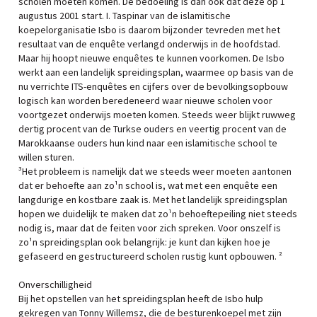
scholen moeten komen. De bedoeling is dan ook dat deze op 1
augustus 2001 start. I. Taspinar van de islamitische
koepelorganisatie Isbo is daarom bijzonder tevreden met het
resultaat van de enquête verlangd onderwijs in de hoofdstad.
Maar hij hoopt nieuwe enquêtes te kunnen voorkomen. De Isbo
werkt aan een landelijk spreidingsplan, waarmee op basis van de
nu verrichte ITS-enquêtes en cijfers over de bevolkingsopbouw
logisch kan worden beredeneerd waar nieuwe scholen voor
voortgezet onderwijs moeten komen. Steeds weer blijkt ruwweg
dertig procent van de Turkse ouders en veertig procent van de
Marokkaanse ouders hun kind naar een islamitische school te
willen sturen.
³Het probleem is namelijk dat we steeds weer moeten aantonen
dat er behoefte aan zo¹n school is, wat met een enquête een
langdurige en kostbare zaak is. Met het landelijk spreidingsplan
hopen we duidelijk te maken dat zo¹n behoeftepeiling niet steeds
nodig is, maar dat de feiten voor zich spreken. Voor onszelf is
zo¹n spreidingsplan ook belangrijk: je kunt dan kijken hoe je
gefaseerd en gestructureerd scholen rustig kunt opbouwen. ²
Onverschilligheid
Bij het opstellen van het spreidingsplan heeft de Isbo hulp
gekregen van Tonny Willemsz, die de besturenkoepel met zijn