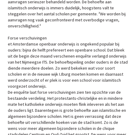
aanvragen serieuzer behandeld worden. De behoefte aan
islamitisch onderwijs is immers duidelijk, hoogstens valt te
steggelen over het aantal scholen per gemeente. ³We worden bij
aanvragen nog vaak geconfronteerd met overbodige vragen,
onverschilligheid.²
Forse verschuivingen
et Amsterdamse openbaar onderwijs is ongekend populair bij
ouders: bijna de helft prefereert een openbare school. Dat bleek
uit de begin deze maand verschenen enquête verlangd onderwijs
van het Nijmeegse ITS. De behoeftepeiling onder ouders in de stad
diende meerdere doelen. Zo werd bekeken wat voor soort
scholen er in de nieuwe wijk IJburg moeten komen en daarnaast
werd onderzocht of er plek is voor een school voor islamitisch
voorgezet onderwijs.
De enquête laat forse verschuivingen zien ten opzichte van de
bestaande verdeling. Het protestants-christelijke en in mindere
mate het katholieke onderwijs moeten flink inleveren als het aan
de ouders ligt. Daarentegen is grote behoefte aan islamitische en
algemeen bijzondere scholen. Het is geen verrassing dat deze
behoefte uit verschillende hoeken van de stad komt. Zo is de
wens voor meer algemeen bijzondere scholen in de chique
stadsdelen Centrum en Oud-Zuid het grootst. De wens voor meer