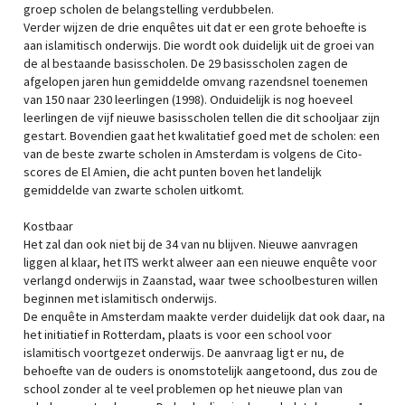
groep scholen de belangstelling verdubbelen.
Verder wijzen de drie enquêtes uit dat er een grote behoefte is
aan islamitisch onderwijs. Die wordt ook duidelijk uit de groei van
de al bestaande basisscholen. De 29 basisscholen zagen de
afgelopen jaren hun gemiddelde omvang razendsnel toenemen
van 150 naar 230 leerlingen (1998). Onduidelijk is nog hoeveel
leerlingen de vijf nieuwe basisscholen tellen die dit schooljaar zijn
gestart. Bovendien gaat het kwalitatief goed met de scholen: een
van de beste zwarte scholen in Amsterdam is volgens de Cito-
scores de El Amien, die acht punten boven het landelijk
gemiddelde van zwarte scholen uitkomt.
Kostbaar
Het zal dan ook niet bij de 34 van nu blijven. Nieuwe aanvragen
liggen al klaar, het ITS werkt alweer aan een nieuwe enquête voor
verlangd onderwijs in Zaanstad, waar twee schoolbesturen willen
beginnen met islamitisch onderwijs.
De enquête in Amsterdam maakte verder duidelijk dat ook daar, na
het initiatief in Rotterdam, plaats is voor een school voor
islamitisch voortgezet onderwijs. De aanvraag ligt er nu, de
behoefte van de ouders is onomstotelijk aangetoond, dus zou de
school zonder al te veel problemen op het nieuwe plan van