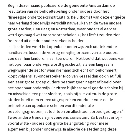
Begin deze maand publiceerde de gemeente Amsterdam de
resultaten van de behoeftepeiling onder ouders door het
Nijmeegse onderzoeksinstituut ITS. De uitkomst van deze enquête
naar verlangd onderwijs verschilt nauwelijks van de twee andere
grote steden, Den Haag en Rotterdam, waar ouders al eerder
werd gevraagd wat voor soort scholen zij het liefst zouden zien.
De trend uit die drie onderzoeken is helder.
In alle steden weet het openbaar onderwijs zich uitstekend te
handhaven: tussen de veertig en vijftig procent van alle ouders
zou daar hun kinderen naar toe sturen. Het beeld dat wel eens van
het openbaar onderwijs wordt geschetst, als een langzaam
wegkwijnende sector waar niemand zich echt om bekommert,
klopt volgens ITS-onderzoeker Nico van Kessel dan ook niet. ³Bij
een zeer grote groep ouders bestaat geen negatief beeld over
het openbaar onderwijs. Er zitten blijkbaar veel goede scholen bij
en misschien een paar slechte, zoals bij alle zuilen. In de grote
steden heeft men er een uitgesproken voorkeur voor en de
behoefte aan openbare scholen wordt onder alle
bevolkingsgroepen, autochtoon en allochtoon, breed gedragen.²
Twee andere trends zijn eveneens consistent. Zo bestaat er bij -
vooral witte - ouders ook grote belangstelling voor meer
algemeen bijzonder onderwijs. In alledrie de steden zag deze