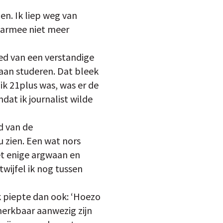
den. Ik liep weg van
daarmee niet meer
oed van een verstandige
gaan studeren. Dat bleek
 21plus was, was er de
at ik journalist wilde
d van de
 zien. Een wat nors
et enige argwaan en
wijfel ik nog tussen
k piepte dan ook: ‘Hoezo
 merkbaar aanwezig zijn