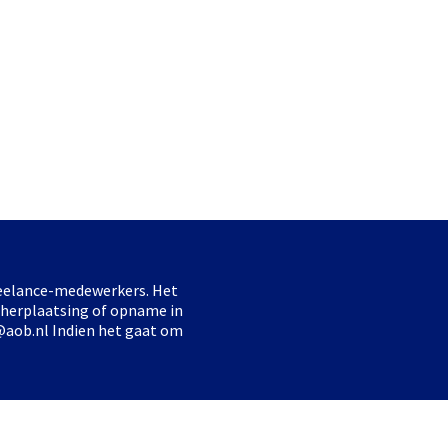
freelance-medewerkers. Het
 herplaatsing of opname in
@aob.nl Indien het gaat om