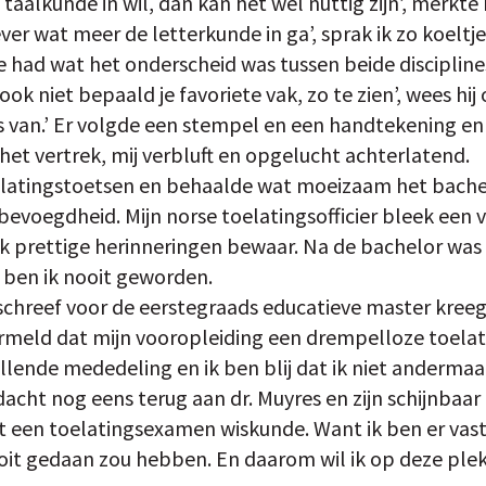
de taalkunde in wil, dan kan het wel nuttig zijn’, merkt
iever wat meer de letterkunde in ga’, sprak ik zo koelt
had wat het onderscheid was tussen beide discipline
k niet bepaald je favoriete vak, zo te zien’, wees hij op
 van.’ Er volgde een stempel en een handtekening en
j het vertrek, mij verbluft en opgelucht achterlatend.
elatingstoetsen en behaalde wat moeizaam het bachel
evoegdheid. Mijn norse toelatingsofficier bleek een v
ik prettige herinneringen bewaar. Na de bachelor was 
t ben ik nooit geworden.
schreef voor de eerstegraads educatieve master kreeg 
ermeld dat mijn vooropleiding een drempelloze toelat
llende mededeling en ik ben blij dat ik niet anderma
dacht nog eens terug aan dr. Muyres en zijn schijnbaar
t een toelatingsexamen wiskunde. Want ik ben er vast 
ooit gedaan zou hebben. En daarom wil ik op deze ple