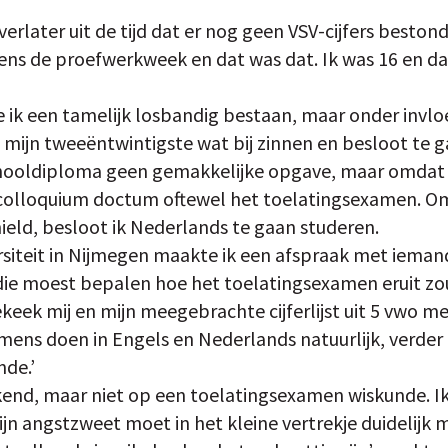
verlater uit de tijd dat er nog geen VSV-cijfers beston
jdens de proefwerkweek en dat was dat. Ik was 16 en 
e ik een tamelijk losbandig bestaan, maar onder invl
 mijn tweeëntwintigste wat bij zinnen en besloot te 
ooldiploma geen gemakkelijke opgave, maar omdat ik
colloquium doctum oftewel het toelatingsexamen. Omd
ield, besloot ik Nederlands te gaan studeren.
siteit in Nijmegen maakte ik een afspraak met ieman
ie moest bepalen hoe het toelatingsexamen eruit zou
keek mij en mijn meegebrachte cijferlijst uit 5 vwo m
ens doen in Engels en Nederlands natuurlijk, verder t
nde.’
kend, maar niet op een toelatingsexamen wiskunde. I
ijn angstzweet moet in het kleine vertrekje duidelijk