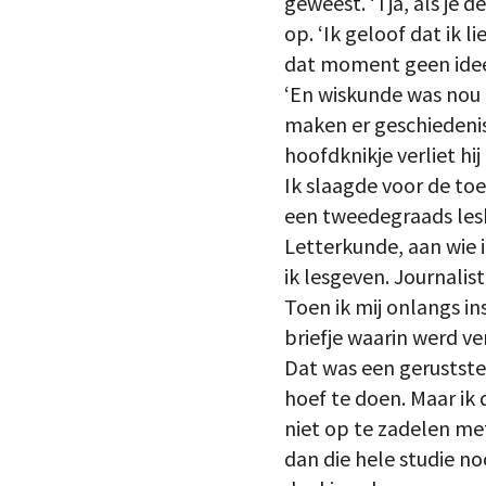
geweest. ‘Tja, als je 
op. ‘Ik geloof dat ik l
dat moment geen idee 
‘En wiskunde was nou oo
maken er geschiedenis
hoofdknikje verliet hi
Ik slaagde voor de to
een tweedegraads lesb
Letterkunde, aan wie 
ik lesgeven. Journalis
Toen ik mij onlangs in
briefje waarin werd v
Dat was een gerustste
hoef te doen. Maar ik 
niet op te zadelen me
dan die hele studie n