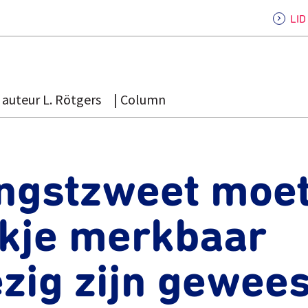
LI
auteur L. Rötgers
Column
ngstzweet moet
ekje merkbaar
zig zijn gewees