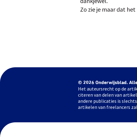
dankjewel.
Zo zie je maar dat het
© 2026 Onderwijsblad. All
Het auteursrecht op de artik
citeren van delen van artik
andere publicaties is slech
artikelen van freelancers za