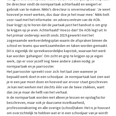
De directeur vindt de normjaartaak achterhaald en weigert er
gebruik van te maken. Nikki’s directeur is onvermurwbaar: ‘Je weet
hoeveel je moet werken, dus daar doe je het maar mee.’ Nikki belt
voor raad met het informatie- en adviescentrum van de AOb.
Daar krijgt zij te horen dat de jaartaak juist het handvat is om grip
te krijgen op je uren. Achterhaald? Hoezo dan? De AOb legt uit: In
het primair onderwijs wordt sinds 2019 gewerkt met het
zogenaamde werkverdelingsplan waarin de afspraken binnen de
school en teams qua werkzaamheden en taken worden gemaakt.
Dit is eigenlijk de spreekwoordelijke kapstok, waaraan het werk
kan worden ‘gehangen’. Om zicht en grip te krijgen op je eigen
werk, zijn er voor jezelf nog twee andere zaken nodig: je
normjaartaak en je jaarrooster.
Het jaarrooster spreekt voor zich: het laat zien wanneer je
bepaald werk doet in een schooljaar. Je normjaartaak laat zien wat
je in een jaar moet doen en hoeveel uur ervoor staat geschreven.
Je kan niet werken met slechts één van de twee stukken, want
dan zie je maar de helft van het verhaal.
In de normjaartaak worden niet alleen je lessen en opslagfactor
beschreven, maar ook je duurzame inzetbaarheid,
professionalisering en alle overige (school)taken. Het is je houvast
om overzichtelijk te hebben wat er in een schooljaar van je wordt