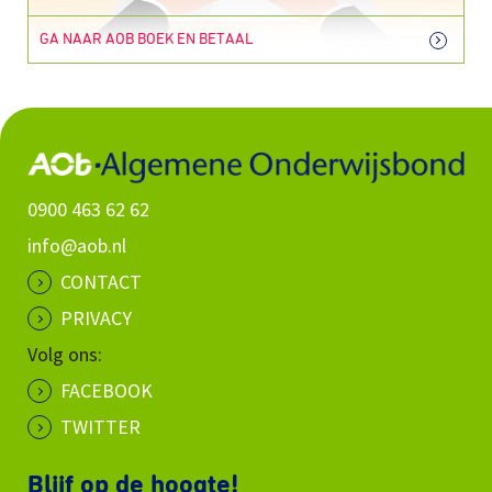
GA NAAR AOB BOEK EN BETAAL
0900 463 62 62
info@aob.nl
CONTACT
PRIVACY
Volg ons:
FACEBOOK
TWITTER
Blijf op de hoogte!