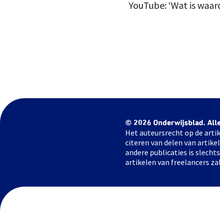
YouTube: ‘Wat is waar
© 2026 Onderwijsblad. All
Het auteursrecht op de artik
citeren van delen van artik
andere publicaties is slech
artikelen van freelancers za