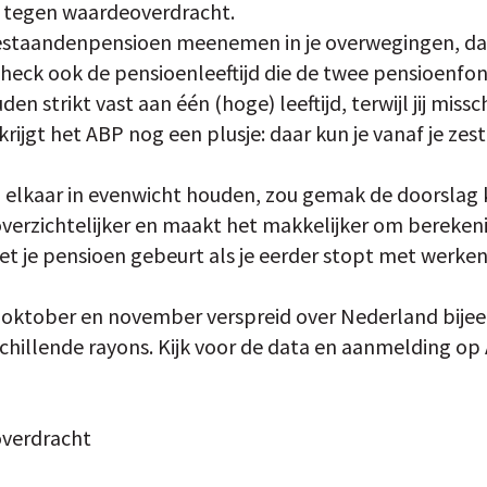
us tegen waardeoverdracht.
estaandenpensioen meenemen in je overwegingen, dat 
 check ook de pensioenleeftijd die de twee pensioenfo
 strikt vast aan één (hoge) leeftijd, terwijl jij missch
rijgt het ABP nog een plusje: daar kun je vanaf je zestig
 elkaar in evenwicht houden, zou gemak de doorslag
s overzichtelijker en maakt het makkelijker om bereke
et je pensioen gebeurt als je eerder stopt met werken
n oktober en november verspreid over Nederland bij
chillende rayons. Kijk voor de data en aanmelding o
overdracht