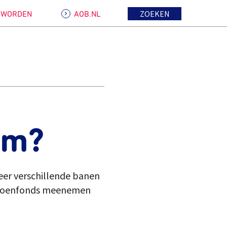
ZOEKEN
D WORDEN
AOB.NL
im?
eer verschillende banen
ensioenfonds meenemen