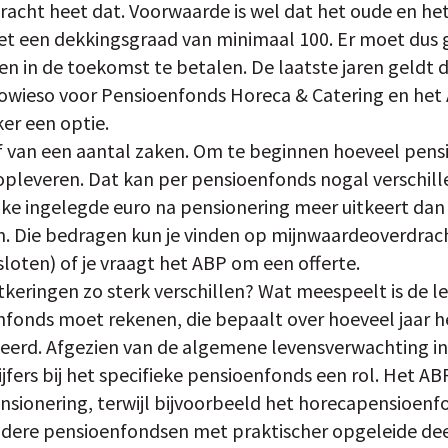
acht heet dat. Voorwaarde is wel dat het oude en h
met een dekkingsgraad van minimaal 100. Er moet dus g
 in de toekomst te betalen. De laatste jaren geldt dit
owieso voor Pensioenfonds Horeca & Catering en het
ker een optie.
 af van een aantal zaken. Om te beginnen hoeveel pe
 opleveren. Dat kan per pensioenfonds nogal verschille
ke ingelegde euro na pensionering meer uitkeert dan 
n. Die bedragen kun je vinden op mijnwaardeoverdrach
sloten) of je vraagt het ABP om een offerte.
itkeringen zo sterk verschillen? Wat meespeelt is de 
fonds moet rekenen, die bepaalt over hoeveel jaar 
erd. Afgezien van de algemene levensverwachting in
ijfers bij het specifieke pensioenfonds een rol. Het A
ensionering, terwijl bijvoorbeeld het horecapensioenf
ndere pensioenfondsen met praktischer opgeleide de