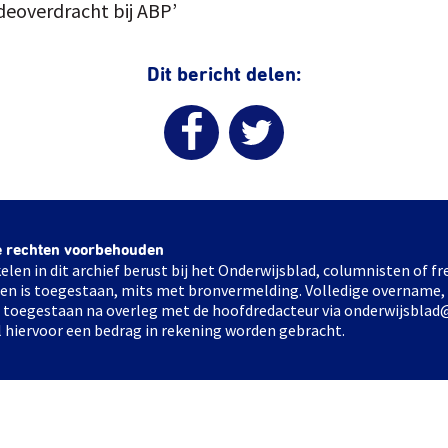
deoverdracht bij ABP’
Dit bericht delen:
e rechten voorbehouden
elen in dit archief berust bij het Onderwijsblad, columnisten of 
elen is toegestaan, mits met bronvermelding. Volledige overname,
ts toegestaan na overleg met de hoofdredacteur via onderwijsblad
l hiervoor een bedrag in rekening worden gebracht.