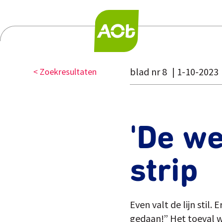
blad nr 8
1-10-2023
< Zoekresultaten
'De we
strip
Even valt de lijn stil.
gedaan!” Het toeval w