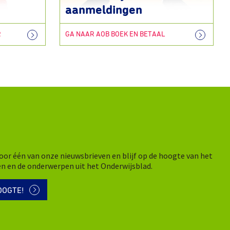
aanmeldingen
R
GA NAAR AOB BOEK EN BETAAL
n voor één van onze nieuwsbrieven en blijf op de hoogte van het
en en de onderwerpen uit het Onderwijsblad.
OOGTE!