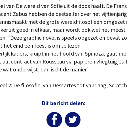
l van De wereld van Sofie uit de doos haalt. De Fran
ncent Zabus hebben de bestseller over het vijftienjari
ennismaakt met de grote wereldfilosofieën omgezet in
ieker zit goed in elkaar, maar wordt ook wel het meest
. “Deze graphic novel is speels opgezet en bevat zo
 het eind een feest is om te lezen.”
rlijk kaders, kruipt in het hoofd van Spinoza, gaat m
ociaal contract van Rousseau via papieren vliegtuigjes. 
ze wat onderwijst, dan is dit de manier.”
eel 2: De filosofie, van Descartes tot vandaag, Scratc
Dit bericht delen: