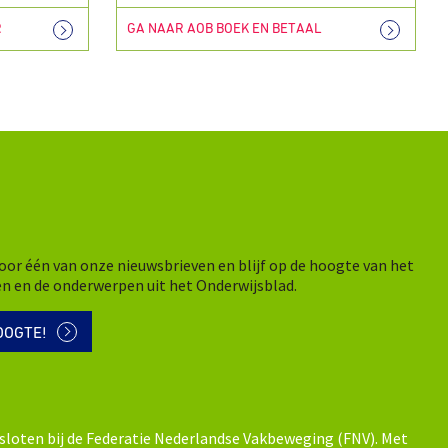
R
GA NAAR AOB BOEK EN BETAAL
n voor één van onze nieuwsbrieven en blijf op de hoogte van het
en en de onderwerpen uit het Onderwijsblad.
OOGTE!
sloten bij de Federatie Nederlandse Vakbeweging (FNV). Met