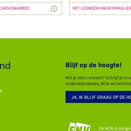
 CURSUSAANBOD
HET LOONDERVINGSFORMULIE
Blijf op de hoogte!
Wil je niets missen? Schrijf je i
onderwijsnieuws, AOb-activiteit
K
JA, IK BLIJF GRAAG OP DE H
De AOb is aange