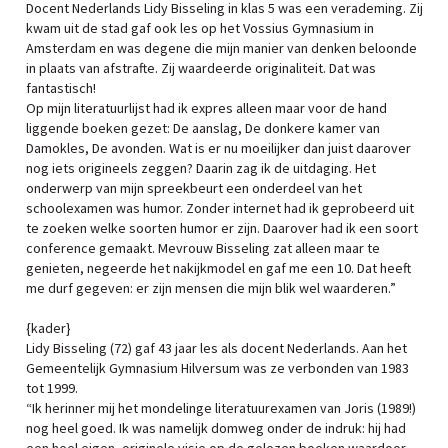
Docent Nederlands Lidy Bisseling in klas 5 was een verademing. Zij
kwam uit de stad gaf ook les op het Vossius Gymnasium in
Amsterdam en was degene die mijn manier van denken beloonde
in plaats van afstrafte. Zij waardeerde originaliteit. Dat was
fantastisch!
Op mijn literatuurlijst had ik expres alleen maar voor de hand
liggende boeken gezet: De aanslag, De donkere kamer van
Damokles, De avonden. Wat is er nu moeilijker dan juist daarover
nog iets origineels zeggen? Daarin zag ik de uitdaging. Het
onderwerp van mijn spreekbeurt een onderdeel van het
schoolexamen was humor. Zonder internet had ik geprobeerd uit
te zoeken welke soorten humor er zijn. Daarover had ik een soort
conference gemaakt. Mevrouw Bisseling zat alleen maar te
genieten, negeerde het nakijkmodel en gaf me een 10. Dat heeft
me durf gegeven: er zijn mensen die mijn blik wel waarderen.”
{kader}
Lidy Bisseling (72) gaf 43 jaar les als docent Nederlands. Aan het
Gemeentelijk Gymnasium Hilversum was ze verbonden van 1983
tot 1999.
“Ik herinner mij het mondelinge literatuurexamen van Joris (1989!)
nog heel goed. Ik was namelijk domweg onder de indruk: hij had