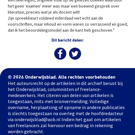
een heel eigen, originele visie op de gelezen boeken waardoor
het geen ‘examen’ meer was maar een boeiend gesprek over
literatuur, precies wat je als docent wilt!
Zijn spreekbeurt voldeed inderdaad niet echt aan de
voorschriften, maar inhoud en vorm waren zo verrassend en goed,
dat ik het beoordelingsmodel aan de kant heb geschoven.”
Dit bericht delen:
© 2026 Onderwijsblad. Alle rechten voorbehouden
Het auteursrecht op de artikelen in dit archief berust bij
het Onderwijsblad, columnisten of freelance-
medewerkers. Het citeren van delen van artikelen is
toegestaan, mits met bronvermelding. Volledige
overname, herplaatsing of opname in andere publicaties
is slechts toegestaan na overleg met de hoofdredacteur
via onderwijsblad@aob.nl Indien het gaat om artikelen
van freelancers zal hiervoor een bedrag in rekening
worden gebracht.