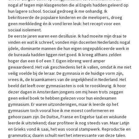
nogal af tegen mijn klasgenoten die al Engels hadden geleerd op
hun lagere school. Sociaal gedroeg ik me onhandig. Ik
bekritiseerde de populaire kinderen en de meelopers, droeg
geen merkkleding én ik vond leren leuk: het recept voor een
sociaal isolement.
De eerste jaren waren een desillusie. Ik had moeite mijn draai te
vinden en wat ik schreef, vonden mijn docenten Nederlands nogal
ijdele, dominante mannen die hun eigen ongepubliceerde werk in
de bureaula hadden liggen niet goed. Ik kreeg althans zelden
hoger dan een 6 of een 7. Eigen inbreng werd amper
gewaardeerd. Het vak geschiedenis liet ik vallen, omdat ik me niet
veilig voelde bij de leraar. De gymnasia in de huidige vorm zijn,
vrees ik, de kraamkamers van de ongelijkheid in Nederland. Het
beeld dat leeft over gymnasiasten is ook te rooskleurig. Ik hoor
dezer dagen in Amsterdam jongens om mij heen trots zeggen
geen enkel boek te hebben gelezen voor hun eindexamen
gymnasium. Er waren uitzonderingen, maar ik leerde op het
gymnasium toch vooral hoe ik me moest conformeren en
gehoorzaam zijn. De Duitse, Franse en Engelse taal en wiskunde
leerde ik uitstekend; daar profiteer ik nog steeds van. Maar Latijn
en Grieks vond ik saai, het was vooral stampwerk. Reproductie en
grammatica; daarin schuilt niet het interessante van deze talen.