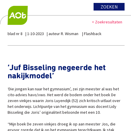
ZOEKEN
< Zoekresultaten
blad nr 8
1-10-2023
auteur R. Wisman
Flashback
‘Juf Bisseling negeerde het
nakijkmodel’
‘Die jongen kan naar het gymnasium’, zei zijn meester al was het
cito-advies havo/vwo. Het werd de bodem onder het boek De
zeven vinkjes waarin Joris Luyendijk (52) zich kritisch uitlaat over
het onderwijs. Lichtpuntje van het gymnasium was docent Lidy
Bisseling die Joris’ originaliteit beloonde met een 10.
“Mijn boek De zeven vinkjes droeg ik op aan meester Jos, die
ervoor zorgde dat ik op het gymnasium terechtkwam. Ik stak