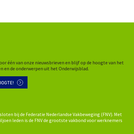
n voor één van onze nieuwsbrieven en blijf op de hoogte van het
en en de onderwerpen uit het Onderwijsblad.
OOGTE!
sloten bij de Federatie Nederlandse Vakbeweging (FNV). Met
ljoen leden is de FNV de grootste vakbond voor werknemers