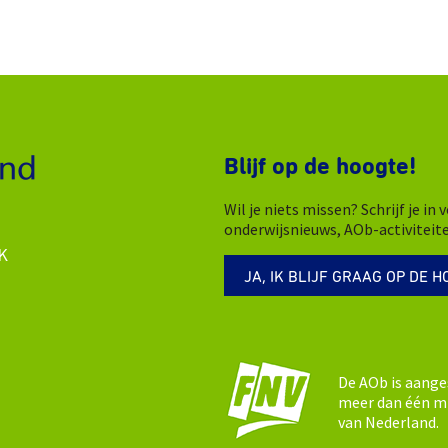
Blijf op de hoogte!
Wil je niets missen? Schrijf je i
onderwijsnieuws, AOb-activiteit
K
JA, IK BLIJF GRAAG OP DE H
De AOb is aange
meer dan één mi
van Nederland.