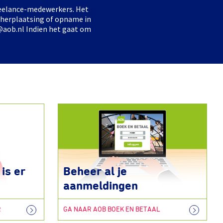
freelance-medewerkers. Het
 herplaatsing of opname in
@aob.nl Indien het gaat om
is er
Beheer al je
aanmeldingen
R
GA NAAR AOB BOEK EN BETAAL