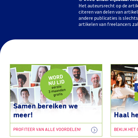
Het auteursrecht op de artik
citeren van delen van artik
andere publicaties is slech
artikelen van freelancers za
Samen bereiken we
meer!
Haal he
PROFITEER VAN ALLE VOORDELEN!
BEKIJK HET