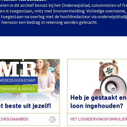
elen in dit archief berust bij het Onderwijsblad, columnisten of 
elen is toegestaan, mits met bronvermelding. Volledige overname,
ts toegestaan na overleg met de hoofdredacteur via onderwijsblad
l hiervoor een bedrag in rekening worden gebracht.
Heb je gestaakt en 
t beste uit jezelf!
loon ingehouden?
 CURSUSAANBOD
HET LOONDERVINGSFORMULIE