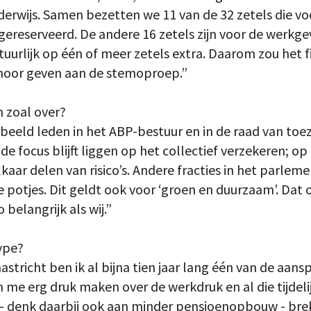
derwijs. Samen bezetten we 11 van de 32 zetels die v
gereserveerd. De andere 16 zetels zijn voor de werkge
rlijk op één of meer zetels extra. Daarom zou het fij
hoor geven aan de stemoproep.”
 zoal over?
eeld leden in het ABP-bestuur en in de raad van toez
 de focus blijft liggen op het collectief verzekeren; o
lkaar delen van risico’s. Andere fracties in het parleme
le potjes. Dit geldt ook voor ‘groen en duurzaam’. Da
o belangrijk als wij.”
ype?
astricht ben ik al bijna tien jaar lang één van de aa
 me erg druk maken over de werkdruk en al die tijdeli
- denk daarbij ook aan minder pensioenopbouw - bre