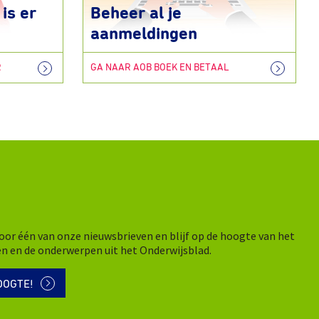
is er
Beheer al je
aanmeldingen
R
GA NAAR AOB BOEK EN BETAAL
n voor één van onze nieuwsbrieven en blijf op de hoogte van het
en en de onderwerpen uit het Onderwijsblad.
OOGTE!