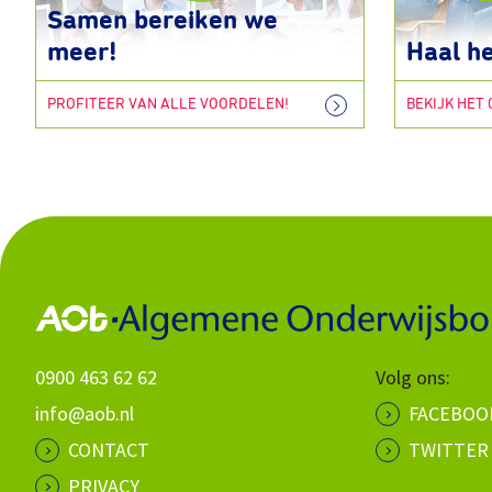
Samen bereiken we
meer!
Haal he
PROFITEER VAN ALLE VOORDELEN!
BEKIJK HET
0900 463 62 62
Volg ons:
info@aob.nl
FACEBOO
CONTACT
TWITTER
PRIVACY