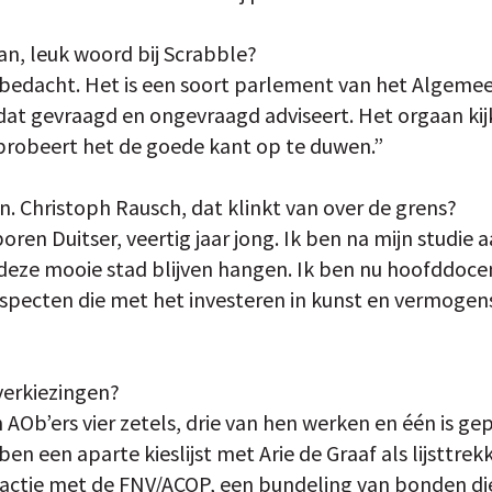
n, leuk woord bij Scrabble?
 bedacht. Het is een soort parlement van het Algemee
at gevraagd en ongevraagd adviseert. Het orgaan kij
probeert het de goede kant op te duwen.”
 Christoph Rausch, dat klinkt van over de grens?
oren Duitser, veertig jaar jong. Ik ben na mijn studie a
 deze mooie stad blijven hangen. Ik ben nu hoofddocen
specten die met het investeren in kunst en vermogen
verkiezingen?
Ob’ers vier zetels, drie van hen werken en één is ge
 een aparte kieslijst met Arie de Graaf als lijsttrek
actie met de FNV/ACOP, een bundeling van bonden di