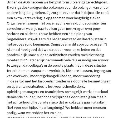
Binnen de AOb hebben we het platform uitkeringsgerechtigden.
Ervaringsdeskundigen die opkomen voor de belangen van onder
andere langdurig zieken. Zij zorgen ervoor dat in (bijna) alle cao’s
een extra verzekering is opgenomen voor langdurig zieken.
Organiseren samen met onze rayons en vakbondsconsulenten
spreekuren waar je naartoe kan gaan met vragen over jouw
rechten en plichten. En we hebben een hele ploeg van
begeleiders. Vrijwilligers die leden met raad en daad bijstaan in
het proces rond keuringen. Onmisbaar in dit soort processen.??
Allemaal heel goed dat we dat doen voor onze leden en dus
noodzakelijk. Maar al deze activiteiten zouden toch niet nodig
moeten zijn? Fatsoenlijk personeelsbeleid is er nodig om ervoor
te zorgen dat collega’s in de eerste plaats niet in deze situatie
terechtkomen. Aanpakken werkdruk, kleinere klassen, tegengaan
van overwerk, meer regelmogelijkheden, meer waardering.
In deze tijd met het knipperlichtonderwijs door alle besmettingen
en quarantainesituaties is het voor schoolleiders,
opleidingsmanagers en teamleiders onmogelijk werk: de school
draaiende houden, het onderwijsproces door laten gaan met in
het achterhoofd het grote risico dat er collega’s gaan uitvallen.
Niet voor een tijdje, maar langdurig.? We hebben meer mensen
nodig, want we redden het zo niet.