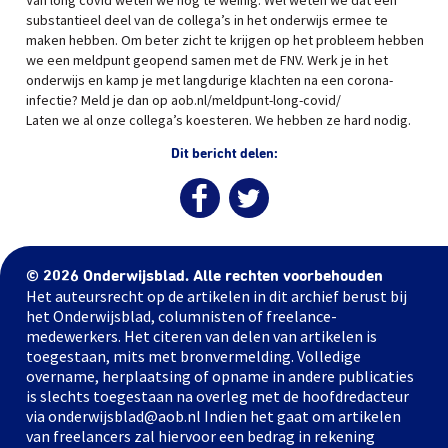
Van long covid weten we nog te weinig. Wel weten we dat een
substantieel deel van de collega’s in het onderwijs ermee te
maken hebben. Om beter zicht te krijgen op het probleem hebben
we een meldpunt geopend samen met de FNV. Werk je in het
onderwijs en kamp je met langdurige klachten na een corona-
infectie? Meld je dan op aob.nl/meldpunt-long-covid/
Laten we al onze collega’s koesteren. We hebben ze hard nodig.
Dit bericht delen:
© 2026 Onderwijsblad. Alle rechten voorbehouden
Het auteursrecht op de artikelen in dit archief berust bij
het Onderwijsblad, columnisten of freelance-
medewerkers. Het citeren van delen van artikelen is
toegestaan, mits met bronvermelding. Volledige
overname, herplaatsing of opname in andere publicaties
is slechts toegestaan na overleg met de hoofdredacteur
via onderwijsblad@aob.nl Indien het gaat om artikelen
van freelancers zal hiervoor een bedrag in rekening