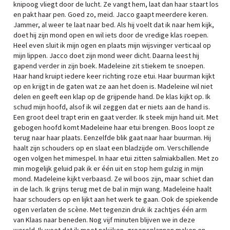
knipoog vliegt door de lucht. Ze vangt hem, laat dan haar staart los
en pakt haar pen. Goed zo, meid. Jacco gaapt meerdere keren.
Jammer, al weer te laat naar bed. Als hij voelt dat ik naar hem kijk,
doet hij zijn mond open en wil iets door de vredige klas roepen.
Heel even sluit ik mijn ogen en plaats mijn wijsvinger verticaal op
mijn lippen. Jacco doet zijn mond weer dicht. Daarna leest hij
gapend verder in zijn boek. Madeleine zit stiekem te snoepen.
Haar hand kruipt iedere keer richting roze etui. Haar buurman kijkt
op en krijgt in de gaten wat ze aan het doen is. Madeleine wil niet
delen en geeft een klap op de grijpende hand. De klas kijkt op. Ik
schud mijn hoofd, alsof ik wil zeggen dat er niets aan de hand is.
Een groot deel trapt erin en gaat verder. Ik steek mijn hand uit. Met
gebogen hoofd komt Madeleine haar etui brengen. Boos loopt ze
terug naar haar plaats. Eenzelfde blik gaat naar haar buurman. Hij
haalt zijn schouders op en slaat een bladzijde om. Verschillende
ogen volgen het mimespel. In haar etui zitten salmiakballen. Met zo
min mogelijk geluid pak ik er één uit en stop hem gulzig in mijn
mond. Madeleine kijkt verbaasd. Ze wil boos zijn, maar schiet dan
in de lach. Ik grijns terug met de bal in mijn wang. Madeleine haalt
haar schouders op en lijkt aan het werk te gaan. Ook de spiekende
ogen verlaten de scène. Met tegenzin druk ik zachtjes één arm
van Klaas naar beneden. Nog vijf minuten blijven we in deze