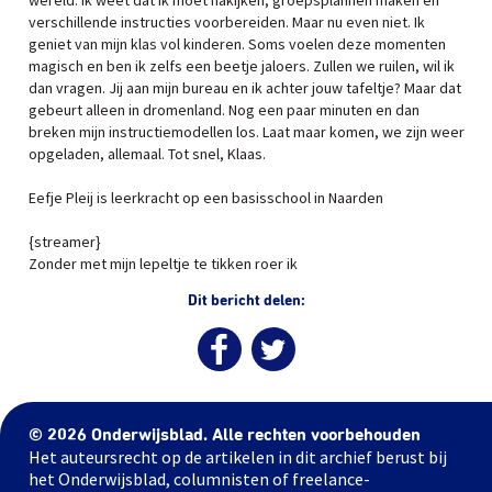
wereld. Ik weet dat ik moet nakijken, groepsplannen maken en
verschillende instructies voorbereiden. Maar nu even niet. Ik
geniet van mijn klas vol kinderen. Soms voelen deze momenten
magisch en ben ik zelfs een beetje jaloers. Zullen we ruilen, wil ik
dan vragen. Jij aan mijn bureau en ik achter jouw tafeltje? Maar dat
gebeurt alleen in dromenland. Nog een paar minuten en dan
breken mijn instructiemodellen los. Laat maar komen, we zijn weer
opgeladen, allemaal. Tot snel, Klaas.
Eefje Pleij is leerkracht op een basisschool in Naarden
{streamer}
Zonder met mijn lepeltje te tikken roer ik
Dit bericht delen:
© 2026 Onderwijsblad. Alle rechten voorbehouden
Het auteursrecht op de artikelen in dit archief berust bij
het Onderwijsblad, columnisten of freelance-