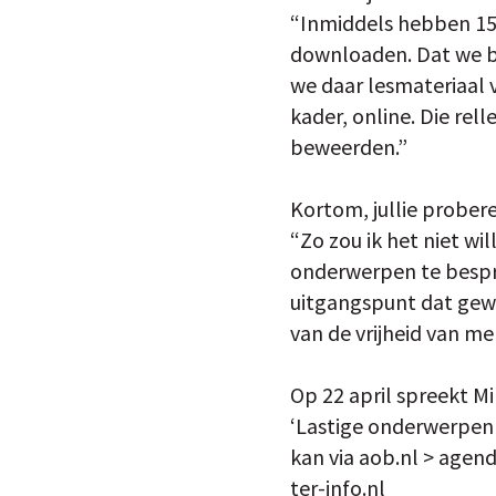
“Inmiddels hebben 150 
downloaden. Dat we be
we daar lesmateriaal 
kader, online. Die rel
beweerden.”
Kortom, jullie probere
“Zo zou ik het niet w
onderwerpen te bespre
uitgangspunt dat gewe
van de vrijheid van me
Op 22 april spreekt M
‘Lastige onderwerpen 
kan via aob.nl > agen
ter-info.nl