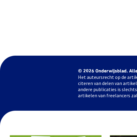
© 2026 Onderwijsblad. All
Het auteursrecht op de artik
citeren van delen van artik
andere publicaties is slech
artikelen van freelancers za