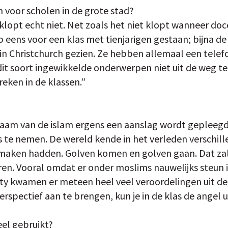
voor scholen in de grote stad?
klopt echt niet. Net zoals het niet klopt wanneer doc
heb eens voor een klas met tienjarigen gestaan; bijna de
in Christchurch gezien. Ze hebben allemaal een telef
 dit soort ingewikkelde onderwerpen niet uit de weg t
eken in de klassen.”
 naam van de islam ergens een aanslag wordt gepleegd
s te nemen. De wereld kende in het verleden verschil
 maken hadden. Golven komen en golven gaan. Dat zal 
n. Vooral omdat er onder moslims nauwelijks steun is 
y kwamen er meteen heel veel veroordelingen uit de 
spectief aan te brengen, kun je in de klas de angel u
eel gebruikt?