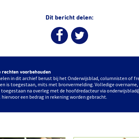
Dit bericht delen:
e rechten voorbehouden
elen in dit archief berust bij het Onderwijsblad, columnisten of 
elen is toegestaan, mits met bronvermelding. Volledige overname,
ts toegestaan na overleg met de hoofdredacteur via onderwijsblad
l hiervoor een bedrag in rekening worden gebracht.