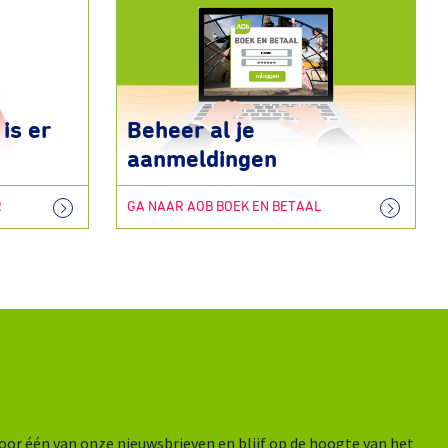
is er
Beheer al je
aanmeldingen
R
GA NAAR AOB BOEK EN BETAAL
n voor één van onze nieuwsbrieven en blijf op de hoogte van het