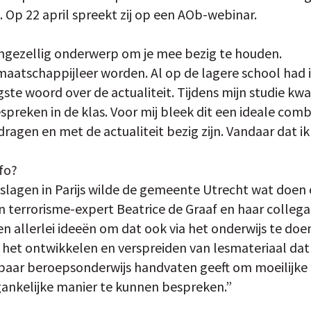
Op 22 april spreekt zij op een AOb-webinar.
ngezellig onderwerp om je mee bezig te houden.
r maatschappijleer worden. Al op de lagere school had i
te woord over de actualiteit. Tijdens mijn studie kwam 
espreken in de klas. Voor mij bleek dit een ideale co
dragen en met de actualiteit bezig zijn. Vandaar dat ik
fo?
anslagen in Parijs wilde de gemeente Utrecht wat doen
n terrorisme-expert Beatrice de Graaf en haar colle
 allerlei ideeën om dat ook via het onderwijs te doen
het ontwikkelen en verspreiden van lesmateriaal dat l
baar beroepsonderwijs handvaten geeft om moeilijk
ankelijke manier te kunnen bespreken.”