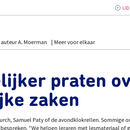
LI
auteur A. Moerman
Meer voor elkaar
ijker praten o
jke zaken
hurch, Samuel Paty of de avondklokrellen. Sommige 
e bespreken. “We helpen leraren met lesmateriaal of g