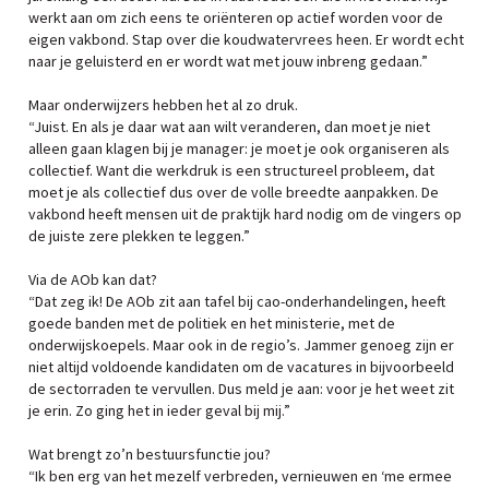
werkt aan om zich eens te oriënteren op actief worden voor de
eigen vakbond. Stap over die koudwatervrees heen. Er wordt echt
naar je geluisterd en er wordt wat met jouw inbreng gedaan.”
Maar onderwijzers hebben het al zo druk.
“Juist. En als je daar wat aan wilt veranderen, dan moet je niet
alleen gaan klagen bij je manager: je moet je ook organiseren als
collectief. Want die werkdruk is een structureel probleem, dat
moet je als collectief dus over de volle breedte aanpakken. De
vakbond heeft mensen uit de praktijk hard nodig om de vingers op
de juiste zere plekken te leggen.”
Via de AOb kan dat?
“Dat zeg ik! De AOb zit aan tafel bij cao-onderhandelingen, heeft
goede banden met de politiek en het ministerie, met de
onderwijskoepels. Maar ook in de regio’s. Jammer genoeg zijn er
niet altijd voldoende kandidaten om de vacatures in bijvoorbeeld
de sectorraden te vervullen. Dus meld je aan: voor je het weet zit
je erin. Zo ging het in ieder geval bij mij.”
Wat brengt zo’n bestuursfunctie jou?
“Ik ben erg van het mezelf verbreden, vernieuwen en ‘me ermee