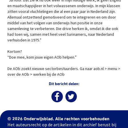
“Ja hoor. Dat zie ik nu ook weer in mijn huidige werk, ik geef Engels
en maatschappijleer in het volwassenen onderwijs. In mijn klassen
zitten vooral vluchtelingen die al een paar jaar in Nederland zijn.
Allemaal ontzettend gemotiveerd om te integreren en om door
middel van het volgen van onderwijs hun positie in onze
samenleving te verbeteren. Die drive herken ik, omdat ik die ook
had toen wij, samen met heel veel Surinamers, naar Nederland
verhuisden in 1975.”
Kortom?
“Doe mee, kom jouw eigen AOb helpen.”
De AOb zoekt nieuwe sectorbestuurders. Ga naar aob.nl > menu >
over de AOb > werken bij de AOb
Dit bericht delen:
© 2026 Onderwijsblad. Alle rechten voorbehouden
Het auteursrecht op de artikelen in dit archief berust bij