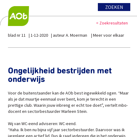
ZOEKEN
< Zoekresultaten
blad nr 11
1-12-2020
auteur A. Moerman
Meer voor elkaar
Ongelijkheid bestrijden met
onderwijs
Voor de buitenstaander kan de AOb best ingewikkeld ogen. “Maar
als je dat muurtje eenmaal over bent, kom je terecht in een
prettige club. Waarin jouw inbreng er echt toe doet”, vertelt mbo-
docent en sectorbestuurder Marleen Stein.
Wij van WC-eend adviseren: WC-eend.
“Haha. Ik ben nu bijna vijf jaar sectorbestuurder. Daarvoor was ik
jarenlang een actief lid. Dus ik raad iedereen die in het onderwijs