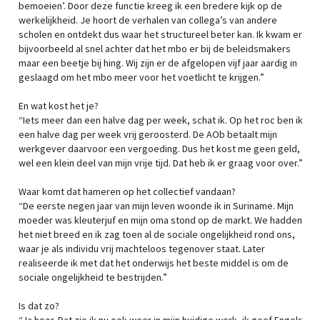
bemoeien’. Door deze functie kreeg ik een bredere kijk op de
werkelijkheid. Je hoort de verhalen van collega’s van andere
scholen en ontdekt dus waar het structureel beter kan. Ik kwam er
bijvoorbeeld al snel achter dat het mbo er bij de beleidsmakers
maar een beetje bij hing. Wij zijn er de afgelopen vijf jaar aardig in
geslaagd om het mbo meer voor het voetlicht te krijgen.”
En wat kost het je?
“Iets meer dan een halve dag per week, schat ik. Op het roc ben ik
een halve dag per week vrij geroosterd. De AOb betaalt mijn
werkgever daarvoor een vergoeding. Dus het kost me geen geld,
wel een klein deel van mijn vrije tijd. Dat heb ik er graag voor over.”
Waar komt dat hameren op het collectief vandaan?
“De eerste negen jaar van mijn leven woonde ik in Suriname. Mijn
moeder was kleuterjuf en mijn oma stond op de markt. We hadden
het niet breed en ik zag toen al de sociale ongelijkheid rond ons,
waar je als individu vrij machteloos tegenover staat. Later
realiseerde ik met dat het onderwijs het beste middel is om de
sociale ongelijkheid te bestrijden.”
Is dat zo?