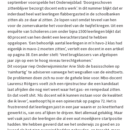
september voorspelde het Onderwijsblad: ‘Doorgeschoven
zittenblijver bezorgt docent extra werk’. In dit nummer blijkt dat er
inderdaad heel wat leerlingen flabbergasted in de schoolbanken
zitten als ze daar al zitten. Ze lopen vast omdat teveel van hen
voor de zomervakantie het voordeel van de twijfel kregen. Uit een
enquête van Scholieren.com onder bijna 1500 leerlingen blijkt dat
60 procent van hen denkt een leerachterstand te hebben
opgelopen. ‘Een behoorlijk aantal leerlingen in m’n havo-2 klas had
eigenlijk in mavo-2 moeten zitten’, vertelt een docent in een artikel
op pagina 38. Een ander stelt: ‘Veel brugklassers van afgelopen
jaar zijn op een te hoog niveau terechtgekomen.’
Dit voorjaar riep Onderwijsminister Arie Slob de basisscholen op
‘ruimhartig’ te adviseren vanwege het wegvallen van de eindtoets.
De problemen doen zich nu over de gehele linie voor. Mbo-docent
Laurensz Rötgers voelt zich een rijinstructeur die een kandidaat
laat afrijden die nog niet weet waar het gas- en rempedaal zitten.
En dat voelt shit. ‘Als docent wil ik kunnen instaan voor de kwaliteit
die ik lever’, wanhoopt hij in een opiniestuk op pagina 72. Het is
frustrerend dat leerlingen juist in een jaar waarin er zo knetterhard
gewerkt is, van ons af lijken te drijven. Niet allemaal gelukkig. Maar
wel vaak juist die leerlingen die al een wat moeilijkere startpositie
hadden. We hebben gevierd dat we het onderwijs zo goed en zo