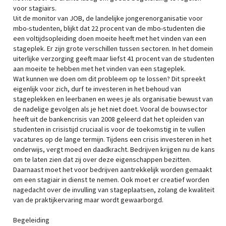
voor stagiairs.
Uit de monitor van JOB, de landelijke jongerenorganisatie voor
mbo-studenten, blijkt dat 22 procent van de mbo-studenten die
een voltijdsopleiding doen moeite heeft met het vinden van een
stageplek. Er zijn grote verschillen tussen sectoren. In het domein
uiterlijke verzorging geeft maar liefst 41 procent van de studenten
aan moeite te hebben met het vinden van een stageplek.
Wat kunnen we doen om dit probleem op te lossen? Dit spreekt
eigenlijk voor zich, durf te investeren in het behoud van
stageplekken en leerbanen en wees je als organisatie bewust van
de nadelige gevolgen als je het niet doet. Vooral de bouwsector
heeft uit de bankencrisis van 2008 geleerd dat het opleiden van
studenten in crisistijd cruciaal is voor de toekomstig in te vullen
vacatures op de lange termijn. Tijdens een crisis investeren in het
onderwijs, vergt moed en daadkracht. Bedrijven krijgen nu de kans
om te laten zien dat zij over deze eigenschappen bezitten.
Daarnaast moet het voor bedrijven aantrekkelijk worden gemaakt
om een stagiair in dienst te nemen. Ook moet er creatief worden
nagedacht over de invulling van stageplaatsen, zolang de kwaliteit
van de praktijkervaring maar wordt gewaarborgd.
Begeleiding