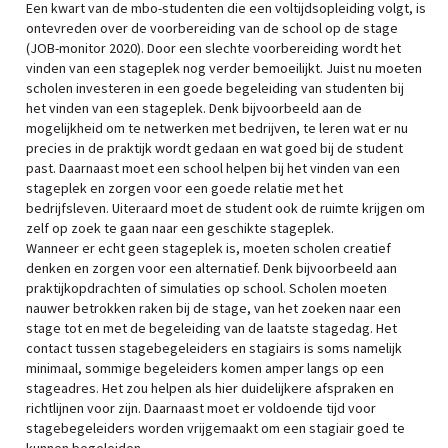
Een kwart van de mbo-studenten die een voltijdsopleiding volgt, is
ontevreden over de voorbereiding van de school op de stage
(JOB-monitor 2020). Door een slechte voorbereiding wordt het
vinden van een stageplek nog verder bemoeilijkt. Juist nu moeten
scholen investeren in een goede begeleiding van studenten bij
het vinden van een stageplek. Denk bijvoorbeeld aan de
mogelijkheid om te netwerken met bedrijven, te leren wat er nu
precies in de praktijk wordt gedaan en wat goed bij de student
past. Daarnaast moet een school helpen bij het vinden van een
stageplek en zorgen voor een goede relatie met het
bedrijfsleven. Uiteraard moet de student ook de ruimte krijgen om
zelf op zoek te gaan naar een geschikte stageplek.
Wanneer er echt geen stageplek is, moeten scholen creatief
denken en zorgen voor een alternatief. Denk bijvoorbeeld aan
praktijkopdrachten of simulaties op school. Scholen moeten
nauwer betrokken raken bij de stage, van het zoeken naar een
stage tot en met de begeleiding van de laatste stagedag. Het
contact tussen stagebegeleiders en stagiairs is soms namelijk
minimaal, sommige begeleiders komen amper langs op een
stageadres. Het zou helpen als hier duidelijkere afspraken en
richtlijnen voor zijn. Daarnaast moet er voldoende tijd voor
stagebegeleiders worden vrijgemaakt om een stagiair goed te