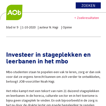
ZOEKEN
< Zoekresultaten
blad nr 9
1-10-2020
auteur N. Hajji
Opinie
Investeer in stageplekken en
leerbanen in het mbo
Mbo-studenten staan te popelen een vak te leren, zorg er dan ook
voor dat ze ergens terecht kunnen om zich verder te ontwikkelen,
betoogt JOB-voorzitter Noah Hajji.
Het mbo kampt met een tekort van ruim 21 duizend stageplekken
en leerbanen. In de horeca, culturele sector en in het toerisme is
bijna geen stageplek te vinden. En ook bijvoorbeeld in de zorg is
het nu door de drukte lastig om goede begeleiding te regelen