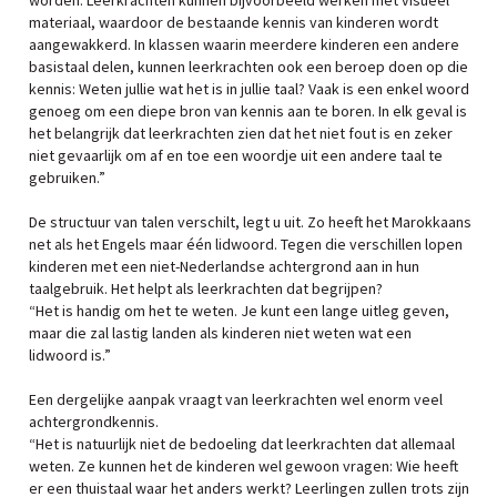
worden. Leerkrachten kunnen bijvoorbeeld werken met visueel
materiaal, waardoor de bestaande kennis van kinderen wordt
aangewakkerd. In klassen waarin meerdere kinderen een andere
basistaal delen, kunnen leerkrachten ook een beroep doen op die
kennis: Weten jullie wat het is in jullie taal? Vaak is een enkel woord
genoeg om een diepe bron van kennis aan te boren. In elk geval is
het belangrijk dat leerkrachten zien dat het niet fout is en zeker
niet gevaarlijk om af en toe een woordje uit een andere taal te
gebruiken.”
De structuur van talen verschilt, legt u uit. Zo heeft het Marokkaans
net als het Engels maar één lidwoord. Tegen die verschillen lopen
kinderen met een niet-Nederlandse achtergrond aan in hun
taalgebruik. Het helpt als leerkrachten dat begrijpen?
“Het is handig om het te weten. Je kunt een lange uitleg geven,
maar die zal lastig landen als kinderen niet weten wat een
lidwoord is.”
Een dergelijke aanpak vraagt van leerkrachten wel enorm veel
achtergrondkennis.
“Het is natuurlijk niet de bedoeling dat leerkrachten dat allemaal
weten. Ze kunnen het de kinderen wel gewoon vragen: Wie heeft
er een thuistaal waar het anders werkt? Leerlingen zullen trots zijn