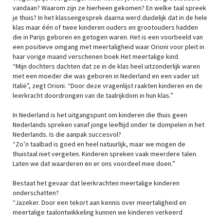
vandaan? Waarom zijn ze hierheen gekomen? En welke taal spreek
je thuis? In het klassengesprek daarna werd duidelijk dat in de hele
klas maar één of twee kinderen ouders en grootouders hadden
die in Parijs geboren en getogen waren. Het is een voorbeeld van
een positieve omgang met meertaligheid waar Orioni voor pleit in
haar vorige maand verschenen boek Het meertalige kind.
“Mijn dochters dachten dat ze in de klas heel uitzonderlijk waren
met een moeder die was geboren in Nederland en een vader uit
Italië”, zegt Orioni. “Door deze vragenlijst raakten kinderen en de
leerkracht doordrongen van de taalrijkdom in hun klas.”
In Nederland is het uitgangspunt om kinderen die thuis geen
Nederlands spreken vanaf jonge leeftijd onder te dompelen in het
Nederlands. Is die aanpak succesvol?
“Zo’n taalbad is goed en heel natuurlijk, maar we mogen de
thuistaal niet vergeten. Kinderen spreken vaak meerdere talen.
Laten we dat waarderen en er ons voordeel mee doen.”
Bestaat het gevaar dat leerkrachten meertalige kinderen
onderschatten?
“Jazeker. Door een tekort aan kennis over meertaligheid en
meertalige taalontwikkeling kunnen we kinderen verkeerd