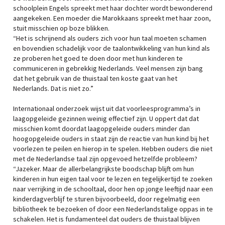
schoolplein Engels spreekt met haar dochter wordt bewonderend
aangekeken. Een moeder die Marokkaans spreekt met haar zoon,
stuit misschien op boze blikken.
“Het is schrijnend als ouders zich voor hun taal moeten schamen
en bovendien schadelijk voor de taalontwikkeling van hun kind als
ze proberen het goed te doen door met hun kinderen te
communiceren in gebrekkig Nederlands. Veel mensen zijn bang
dat het gebruik van de thuistaal ten koste gaat van het
Nederlands. Dat is niet zo.”
Internationaal onderzoek wijst uit dat voorleesprogramma’s in
laagopgeleide gezinnen weinig effectief zijn. U oppert dat dat
misschien komt doordat laagopgeleide ouders minder dan
hoogopgeleide ouders in staat zijn de reactie van hun kind bij het
voorlezen te peilen en hierop in te spelen. Hebben ouders die niet
met de Nederlandse taal zijn opgevoed hetzelfde probleem?
“Jazeker. Maar de allerbelangrijkste boodschap blijft om hun
kinderen in hun eigen taal voor te lezen en tegelijkertijd te zoeken
naar verrijking in de schooltaal, door hen op jonge leeftijd naar een
kinderdagverblijf te sturen bijvoorbeeld, door regelmatig een
bibliotheek te bezoeken of door een Nederlandstalige oppas in te
schakelen. Het is fundamenteel dat ouders de thuistaal blijven