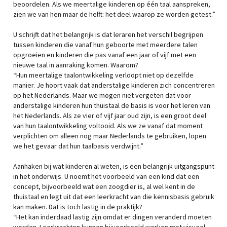
beoordelen. Als we meertalige kinderen op één taal aanspreken,
zien we van hen maar de helft: het deel waarop ze worden getest.”
U schrijft dat het belangrijk is dat leraren het verschil begrijpen
tussen kinderen die vanaf hun geboorte met meerdere talen
opgroeien en kinderen die pas vanaf een jaar of vijf met een
nieuwe taal in aanraking komen. Waarom?
“Hun meertalige taalontwikkeling verloopt niet op dezelfde
manier. Je hoort vaak dat anderstalige kinderen zich concentreren
op het Nederlands. Maar we mogen niet vergeten dat voor
anderstalige kinderen hun thuistaal de basis is voor het leren van
het Nederlands. Als ze vier of vijf jaar oud zijn, is een groot deel
van hun taalontwikkeling voltooid. Als we ze vanaf dat moment
verplichten om alleen nog maar Nederlands te gebruiken, lopen
we het gevaar dat hun taalbasis verdwijnt.”
Aanhaken bij wat kinderen al weten, is een belangrijk uitgangspunt
in het onderwijs. U noemt het voorbeeld van een kind dat een
concept, bijvoorbeeld wat een zoogdier is, al wel kent in de
thuistaal en legt uit dat een leerkracht van die kennisbasis gebruik
kan maken. Dat is toch lastig in de praktijk?
“Het kan inderdaad lastig zijn omdat er dingen veranderd moeten