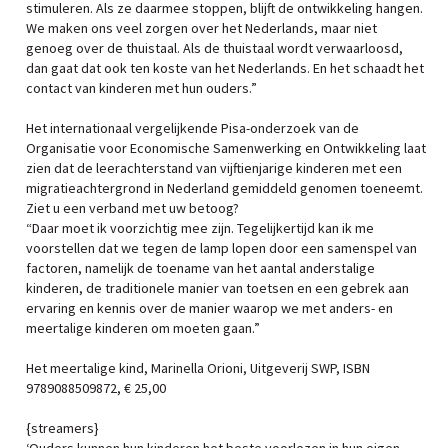
stimuleren. Als ze daarmee stoppen, blijft de ontwikkeling hangen.
We maken ons veel zorgen over het Nederlands, maar niet
genoeg over de thuistaal. Als de thuistaal wordt verwaarloosd,
dan gaat dat ook ten koste van het Nederlands. En het schaadt het
contact van kinderen met hun ouders.”
Het internationaal vergelijkende Pisa-onderzoek van de
Organisatie voor Economische Samenwerking en Ontwikkeling laat
zien dat de leerachterstand van vijftienjarige kinderen met een
migratieachtergrond in Nederland gemiddeld genomen toeneemt.
Ziet u een verband met uw betoog?
“Daar moet ik voorzichtig mee zijn. Tegelijkertijd kan ik me
voorstellen dat we tegen de lamp lopen door een samenspel van
factoren, namelijk de toename van het aantal anderstalige
kinderen, de traditionele manier van toetsen en een gebrek aan
ervaring en kennis over de manier waarop we met anders- en
meertalige kinderen om moeten gaan.”
Het meertalige kind, Marinella Orioni, Uitgeverij SWP, ISBN
9789088509872, € 25,00
{streamers}