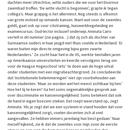
dachten meer Utrechtse, witte ouders die we voor het Doornse
zwembad troffen. ‘De witte vlucht is begonnen’, grapte ik tegen
collega’s. Maar grappig is het allerminst. Nog steeds is afkomst
van grote invloed op iemands kansen. Want wat voor de zwemles
geldt, gaat ook op voor citotraining, huiswerkbegeleiding en
examencursus. Oud-lector inclusief onderwijs Aminata Cairo
vertelt in dit nummer (zie pagina…) dat zij zich als dochter van
Surinaamse ouders in haar jeugd niet thuis voelde in Nederland. ‘Er
waren buiten mijn directe omgeving bijna geen zwarte
Nederlanders.’ Ze zocht haar heil in de VS, werkte tientallen jaren
op Amerikaanse universiteiten en keerde vervolgens terug om
voor de Haagse Hogeschool ‘iets’ te doen aan de hoge uitval
onder studenten met een migratieachtergrond. Ze concludeerde
dat ‘institutionele belemmeringen’ niet zijn voorbehouden aan
deze studenten. ‘Maar ze worden wel het meest zichtbaar bij hen.’
Hoe het tij te keren? Ga het soms ongemakkelijke gesprek aan
over discriminatie en kansenongelijkheid. Soms betekent dat ook
de hand in eigen boezem steken. Dat roept weerstand op, zegt
Aminata. ‘Als je zegt dat we een systeem in stand houden dat voor
kansenongelijkheid zorgt, voelen docenten zich al snel
aangevallen. Ze hebben immers jarenlang hun best gedaan.’ Naar
mezelf kijkend, zie ik dat de zwemles voor mijn zoon de eerste