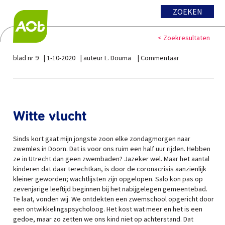
ZOEKEN
< Zoekresultaten
blad nr 9
1-10-2020
auteur L. Douma
Commentaar
Witte vlucht
Sinds kort gaat mijn jongste zoon elke zondagmorgen naar
zwemles in Doorn. Dat is voor ons ruim een half uur rijden. Hebben
ze in Utrecht dan geen zwembaden? Jazeker wel. Maar het aantal
kinderen dat daar terechtkan, is door de coronacrisis aanzienlijk
kleiner geworden; wachtlijsten zijn opgelopen. Salo kon pas op
zevenjarige leeftijd beginnen bij het nabijgelegen gemeentebad.
Te laat, vonden wij. We ontdekten een zwemschool opgericht door
een ontwikkelingspsycholoog. Het kost wat meer en het is een
gedoe, maar zo zetten we ons kind niet op achterstand. Dat