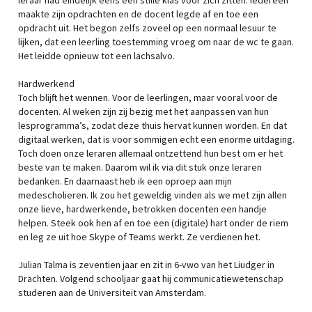
leraar had eindelijk eens een stille klas voor zich zitten. Iedereen
maakte zijn opdrachten en de docent legde af en toe een
opdracht uit. Het begon zelfs zoveel op een normaal lesuur te
lijken, dat een leerling toestemming vroeg om naar de wc te gaan.
Het leidde opnieuw tot een lachsalvo.
Hardwerkend
Toch blijft het wennen. Voor de leerlingen, maar vooral voor de
docenten. Al weken zijn zij bezig met het aanpassen van hun
lesprogramma’s, zodat deze thuis hervat kunnen worden. En dat
digitaal werken, dat is voor sommigen echt een enorme uitdaging.
Toch doen onze leraren allemaal ontzettend hun best om er het
beste van te maken. Daarom wil ik via dit stuk onze leraren
bedanken. En daarnaast heb ik een oproep aan mijn
medescholieren. Ik zou het geweldig vinden als we met zijn allen
onze lieve, hardwerkende, betrokken docenten een handje
helpen. Steek ook hen af en toe een (digitale) hart onder de riem
en leg ze uit hoe Skype of Teams werkt. Ze verdienen het.
Julian Talma is zeventien jaar en zit in 6-vwo van het Liudger in
Drachten. Volgend schooljaar gaat hij communicatiewetenschap
studeren aan de Universiteit van Amsterdam.