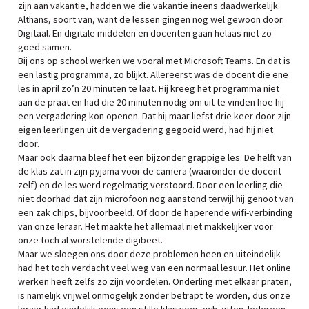
zijn aan vakantie, hadden we die vakantie ineens daadwerkelijk.
Althans, soort van, want de lessen gingen nog wel gewoon door.
Digitaal. En digitale middelen en docenten gaan helaas niet zo
goed samen.
Bij ons op school werken we vooral met Microsoft Teams. En dat is
een lastig programma, zo blijkt. Allereerst was de docent die ene
les in april zo’n 20 minuten te laat. Hij kreeg het programma niet
aan de praat en had die 20 minuten nodig om uit te vinden hoe hij
een vergadering kon openen. Dat hij maar liefst drie keer door zijn
eigen leerlingen uit de vergadering gegooid werd, had hij niet
door.
Maar ook daarna bleef het een bijzonder grappige les. De helft van
de klas zat in zijn pyjama voor de camera (waaronder de docent
zelf) en de les werd regelmatig verstoord. Door een leerling die
niet doorhad dat zijn microfoon nog aanstond terwijl hij genoot van
een zak chips, bijvoorbeeld. Of door de haperende wifi-verbinding
van onze leraar. Het maakte het allemaal niet makkelijker voor
onze toch al worstelende digibeet.
Maar we sloegen ons door deze problemen heen en uiteindelijk
had het toch verdacht veel weg van een normaal lesuur. Het online
werken heeft zelfs zo zijn voordelen. Onderling met elkaar praten,
is namelijk vrijwel onmogelijk zonder betrapt te worden, dus onze