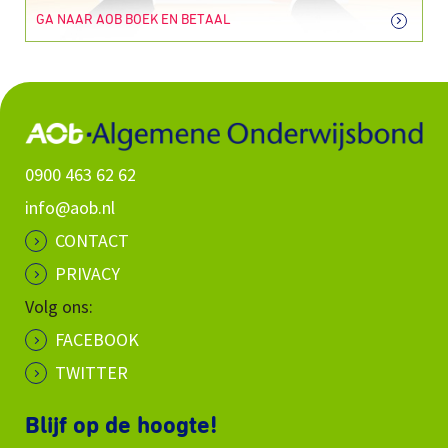
GA NAAR AOB BOEK EN BETAAL
0900 463 62 62
info@aob.nl
CONTACT
PRIVACY
Volg ons:
FACEBOOK
TWITTER
Blijf op de hoogte!