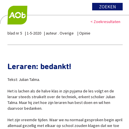
ZOEKEN
< Zoekresultaten
blad nr 5
1-5-2020
auteur . Overige
Opinie
Leraren: bedankt!
Tekst: Julian Talma.
Het is lachen als de halve klas in zijn pyjama de les volgt en de
leraar steeds struikelt over de techniek, erkent scholier Julian
Talma. Maar hij ziet hoe zijn leraren hun best doen en wil hen
daarvoor bedanken.
Het zijn vreemde tijden. Waar we nu normaal gesproken begin april
allemaal gezellig met elkaar op school zouden klagen dat we toe